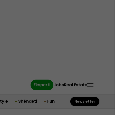
Eksperti
Jobs
Real Estate
style
Shëndeti
Fun
Newsletter