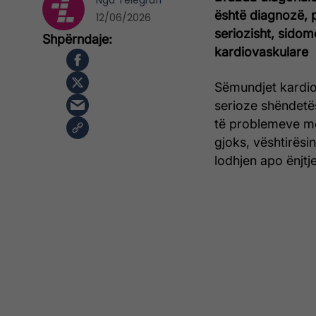
Nga
Telegrafi
është diagnozë, p
12/06/2026
seriozisht, sido
kardiovaskulare
Sëmundjet kardio
serioze shëndetë
të problemeve m
gjoks, vështirësi
lodhjen apo ënjt