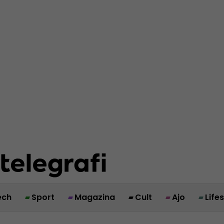
ech
Sport
Magazina
Cult
Ajo
Life