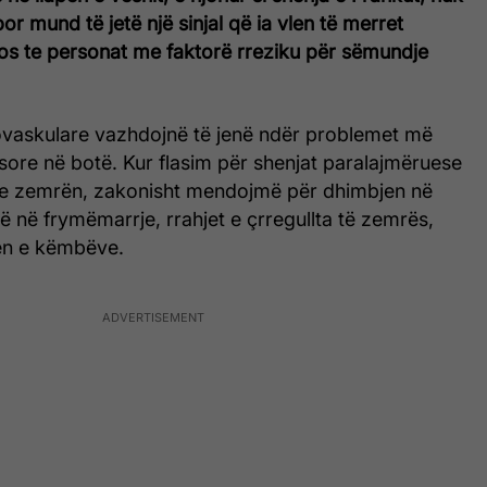
or mund të jetë një sinjal që ia vlen të merret
mos te personat me faktorë rreziku për sëmundje
vaskulare vazhdojnë të jenë ndër problemet më
sore në botë. Kur flasim për shenjat paralajmëruese
e zemrën, zakonisht mendojmë për dhimbjen në
në në frymëmarrje, rrahjet e çrregullta të zemrës,
jen e këmbëve.