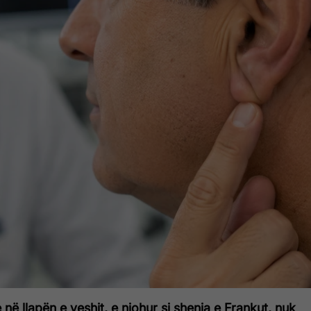
në llapën e veshit, e njohur si shenja e Frankut, nuk