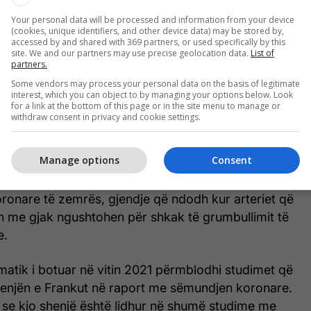
 me anginë pektoris dhe sëmundje koronare të
Your personal data will be processed and information from your device
(cookies, unique identifiers, and other device data) may be stored by,
accessed by and shared with 369 partners, or used specifically by this
site. We and our partners may use precise geolocation data.
List of
ë studime janë marrë me këtë lidhje. Rezultatet
partners.
o shenjë mund të jetë më e shpeshtë te personat me
Some vendors may process your personal data on the basis of legitimate
ës dhe të enëve të gjakut, sidomos kur shoqërohet
interest, which you can object to by managing your options below. Look
for a link at the bottom of this page or in the site menu to manage or
ë tjerë rreziku.
withdraw consent in privacy and cookie settings.
ës së veshit dhe zemrës
Manage options
Consent
kanë lidhur brazdën diagonale në llapën e veshit
onare të zemrës, gjendje që ndodh kur arteriet që
n me gjak ngushtohen për shkak të grumbullimit të
e.
ematik i botuar në vitin 2021 përmblodhi studimet që
henjën e Frankut në raport me sëmundjen koronare.
 se kjo shenjë është lidhur në shumë studime me