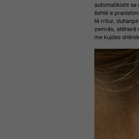
automatikisht se
është e pranishme
të rritur, duhanp
zemrës, atëherë m
me kujdes shënde