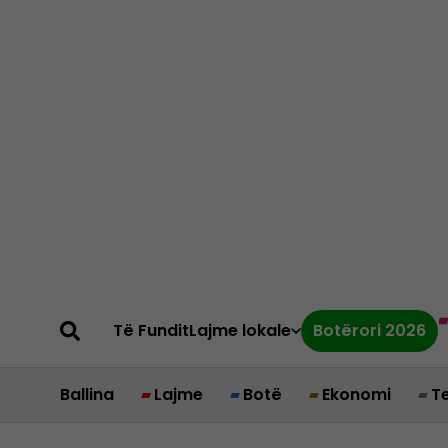
Të Fundit
Lajme lokale
Botërori 2026
Ballina
Lajme
Botë
Ekonomi
T