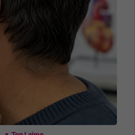
Top Lajme