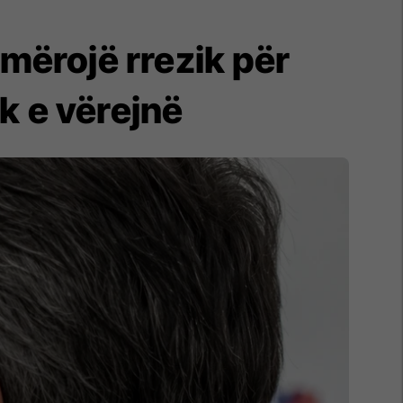
jmërojë rrezik për
k e vërejnë