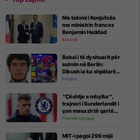
Nis takimi i Konjufcës
me ministrin francez
Benjamin Haddad
Kosovë
Babai i të dyshuarit për
sulmin në Berlin:
Dikush ia ka shpëlarë
trurin
Evropa
“Çështje e mbyllur”,
trajneri i Sunderlandit i
çon mesazh të qartë
Chelseas për Granit
Premier League
Xhakën
MIT-i pagoi 299 mijë