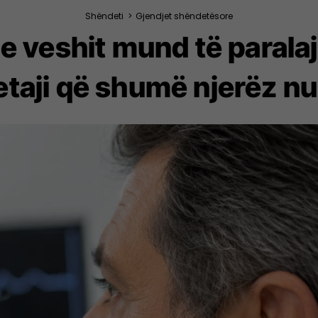
Shëndeti
>
Gjendjet shëndetësore
n e veshit mund të parala
taji që shumë njerëz nu