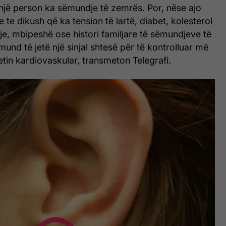
 një person ka sëmundje të zemrës. Por, nëse ajo
 te dikush që ka tension të lartë, diabet, kolesterol
irje, mbipeshë ose histori familjare të sëmundjeve të
und të jetë një sinjal shtesë për të kontrolluar më
tin kardiovaskular, transmeton Telegrafi.