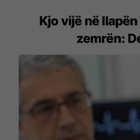
Kjo vijë në llapë
zemrën: De