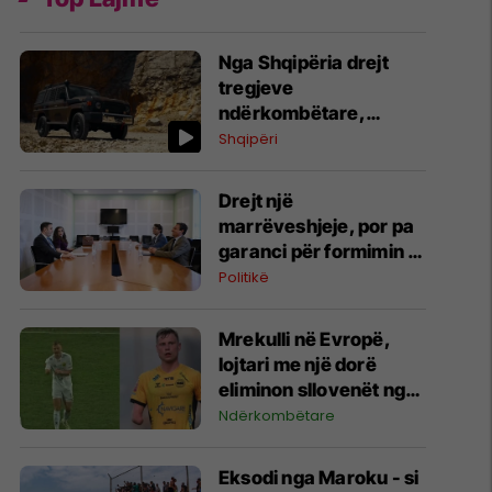
​Nga Shqipëria drejt
tregjeve
ndërkombëtare,
automjetet ushtarake
Shqipëri
“Made in Albania” do
të eksportohen në 30
Drejt një
shtete
marrëveshjeje, por pa
garanci për formimin e
institucioneve
Politikë
Mrekulli në Evropë,
lojtari me një dorë
eliminon sllovenët nga
Liga e Konferencës
Ndërkombëtare
Eksodi nga Maroku - si