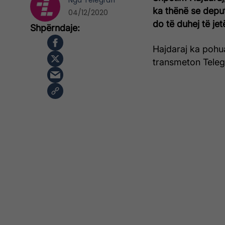
Nga
Telegrafi
ka thënë se deput
04/12/2020
do të duhej të je
Hajdaraj ka pohua
transmeton Telegr