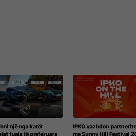
hni një nga katër
IPKO vazhdon partnerite
et tuaja të preferuara
me Sunny Hill Festival 