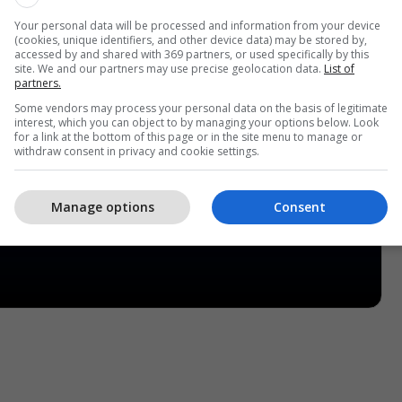
Your personal data will be processed and information from your device
(cookies, unique identifiers, and other device data) may be stored by,
accessed by and shared with 369 partners, or used specifically by this
site. We and our partners may use precise geolocation data.
List of
partners.
Some vendors may process your personal data on the basis of legitimate
interest, which you can object to by managing your options below. Look
for a link at the bottom of this page or in the site menu to manage or
withdraw consent in privacy and cookie settings.
Manage options
Consent