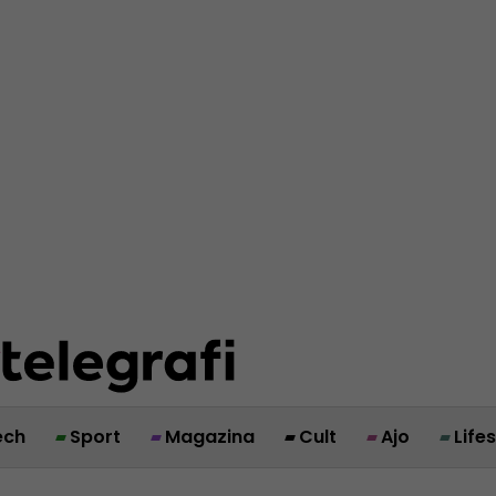
ech
Sport
Magazina
Cult
Ajo
Life