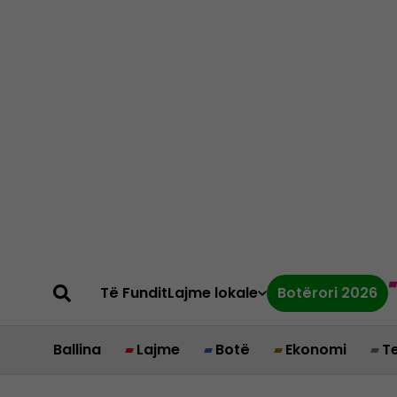
Të Fundit
Lajme lokale
Botërori 2026
Ballina
Lajme
Botë
Ekonomi
T