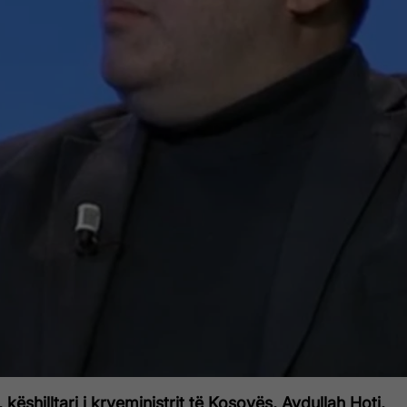
këshilltari i kryeministrit të Kosovës, Avdullah Hoti,