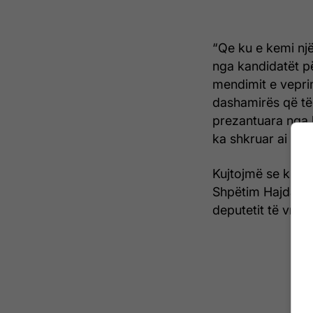
“Qe ku e kemi një
nga kandidatët për
mendimit e vepri
dashamirës që të 
prezantuara nga k
ka shkruar ai në
Kujtojmë se kryemi
Shpëtim Hajdaraj g
deputetit të vrar