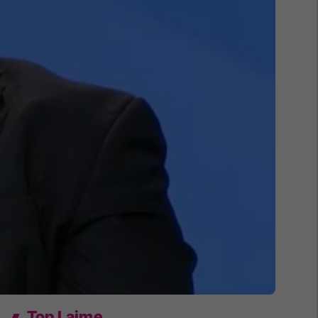
Top Lajme