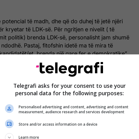
 potencial të madh, dhe që do duhej të jetë njëri
 kryetar të LDK-së. Për ngritjen e nivelit ( të
mit politik) brenda LDK-së, personalisht jam shumë
ndodhë. Pastaj, fitofshin idetë ma të mira të
andidatët/et ,brenda një gare fer e demokratike”,
 një postim në Facebook.
nistri Hoti kishte emëruar këshilltar politik,
Telegrafi asks for your consent to use your
jatë muajit qershor. Hajdaraj është djali i ish-
personal data for the following purposes:
ë të LDK-së, Smajl Hajdaraj.
/Telegrafi/
Personalised advertising and content, advertising and content
measurement, audience research and services development
Store and/or access information on a device
Learn more