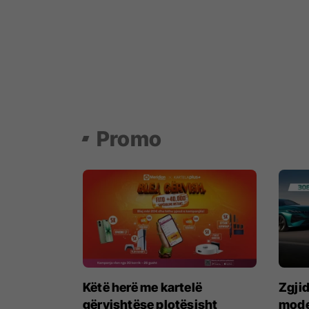
Promo
Këtë herë me kartelë
Zgjid
gërvishtëse plotësisht
model