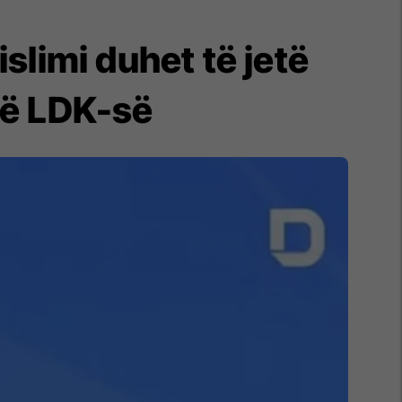
islimi duhet të jetë
 të LDK-së