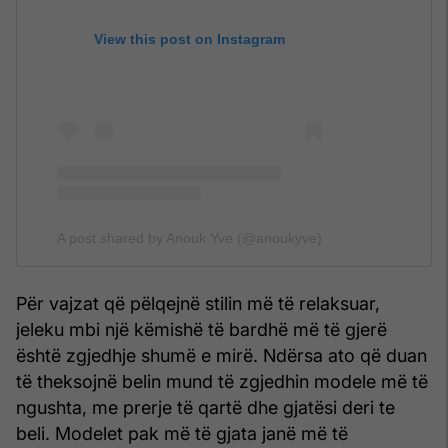
View this post on Instagram
A post shared by Anouk Yve (@anoukyve)
Për vajzat që pëlqejnë stilin më të relaksuar,
jeleku mbi një këmishë të bardhë më të gjerë
është zgjedhje shumë e mirë. Ndërsa ato që duan
të theksojnë belin mund të zgjedhin modele më të
ngushta, me prerje të qartë dhe gjatësi deri te
beli. Modelet pak më të gjata janë më të