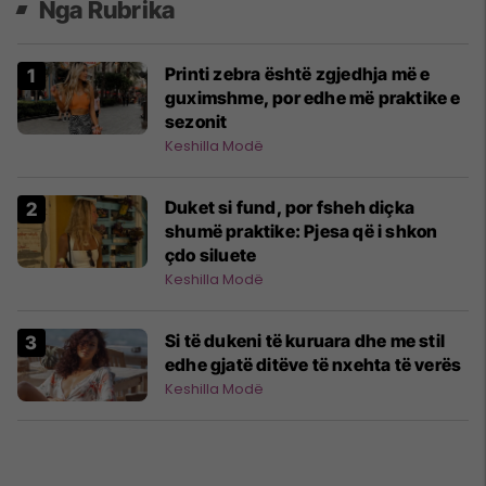
Nga Rubrika
Printi zebra është zgjedhja më e
guximshme, por edhe më praktike e
sezonit
Keshilla Modë
Duket si fund, por fsheh diçka
shumë praktike: Pjesa që i shkon
çdo siluete
Keshilla Modë
Si të dukeni të kuruara dhe me stil
edhe gjatë ditëve të nxehta të verës
Keshilla Modë