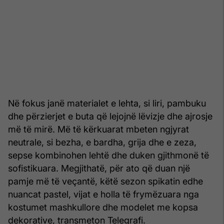
Në fokus janë materialet e lehta, si liri, pambuku
dhe përzierjet e buta që lejojnë lëvizje dhe ajrosje
më të mirë. Më të kërkuarat mbeten ngjyrat
neutrale, si bezha, e bardha, grija dhe e zeza,
sepse kombinohen lehtë dhe duken gjithmonë të
sofistikuara. Megjithatë, për ato që duan një
pamje më të veçantë, këtë sezon spikatin edhe
nuancat pastel, vijat e holla të frymëzuara nga
kostumet mashkullore dhe modelet me kopsa
dekorative, transmeton Telegrafi.