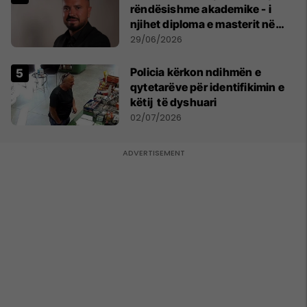
rëndësishme akademike - i
njihet diploma e masterit në
Psikologji në Zvicër
29/06/2026
Policia kërkon ndihmën e
qytetarëve për identifikimin e
këtij të dyshuari
02/07/2026