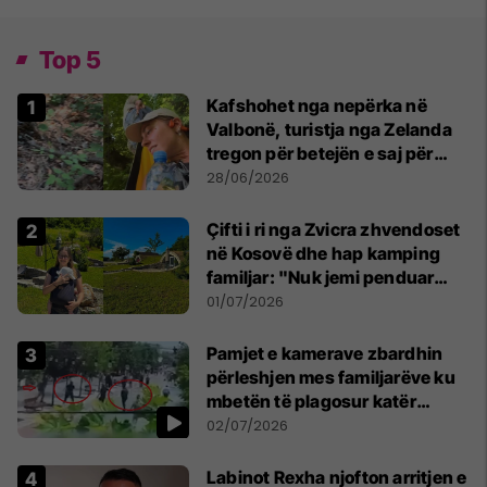
Top 5
Kafshohet nga nepërka në
Valbonë, turistja nga Zelanda
tregon për betejën e saj për
mbijetesë
28/06/2026
Çifti i ri nga Zvicra zhvendoset
në Kosovë dhe hap kamping
familjar: "Nuk jemi penduar
asnjë ditë"
01/07/2026
Pamjet e kamerave zbardhin
përleshjen mes familjarëve ku
mbetën të plagosur katër
persona
02/07/2026
Labinot Rexha njofton arritjen e