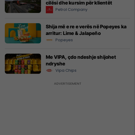
cilësi dhe kursim për klientët
Petrol Company
Shija më e re e verës në Popeyes ka
arritur: Lime & Jalapeño
Popeyes
Me VIPA, çdo ndeshje shijohet
ndryshe
Vipa Chips