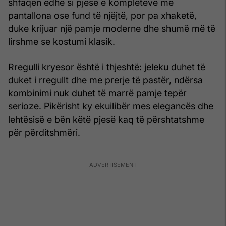
shfaqen edhe si pjesë e kompleteve me
pantallona ose fund të njëjtë, por pa xhaketë,
duke krijuar një pamje moderne dhe shumë më të
lirshme se kostumi klasik.
Rregulli kryesor është i thjeshtë: jeleku duhet të
duket i rregullt dhe me prerje të pastër, ndërsa
kombinimi nuk duhet të marrë pamje tepër
serioze. Pikërisht ky ekuilibër mes elegancës dhe
lehtësisë e bën këtë pjesë kaq të përshtatshme
për përditshmëri.