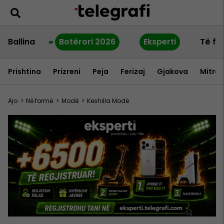
Ballina
Botërori 2026
Eksperti
Të fu
Prishtina
Prizreni
Peja
Ferizaj
Gjakova
Mitrov
Ajo
>
Në formë
>
Modë
>
Keshilla Modë