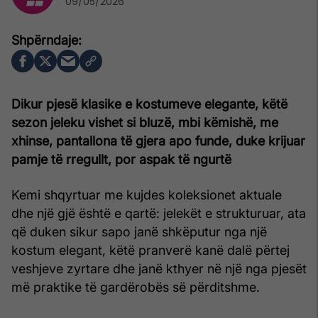
09/05/2026
Dikur pjesë klasike e kostumeve elegante, këtë
sezon jeleku vishet si bluzë, mbi këmishë, me
xhinse, pantallona të gjera apo funde, duke krijuar
pamje të rregullt, por aspak të ngurtë
Kemi shqyrtuar me kujdes koleksionet aktuale
dhe një gjë është e qartë: jelekët e strukturuar, ata
që duken sikur sapo janë shkëputur nga një
kostum elegant, këtë pranverë kanë dalë përtej
veshjeve zyrtare dhe janë kthyer në një nga pjesët
më praktike të gardërobës së përditshme.