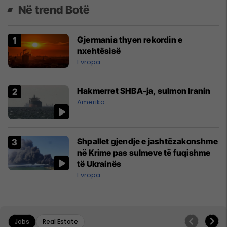
Në trend Botë
Gjermania thyen rekordin e
nxehtësisë
Evropa
Hakmerret SHBA-ja, sulmon Iranin
Amerika
Shpallet gjendje e jashtëzakonshme
në Krime pas sulmeve të fuqishme
të Ukrainës
Evropa
Jobs
Real Estate