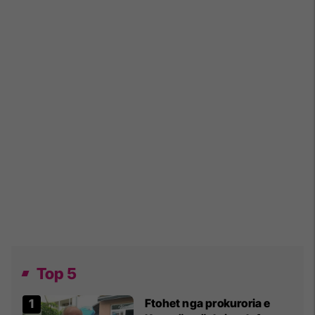
Top 5
Ftohet nga prokuroria e