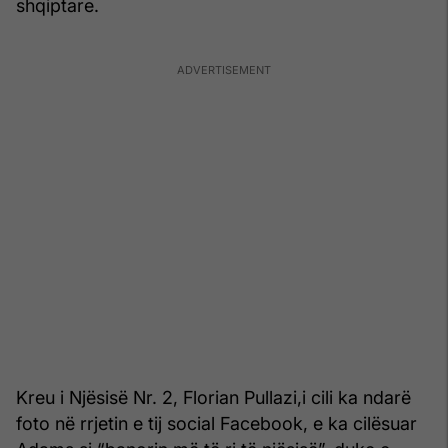
shqiptare.
Kreu i Njësisë Nr. 2, Florian Pullazi,i cili ka ndarë
foto në rrjetin e tij social Facebook, e ka cilësuar