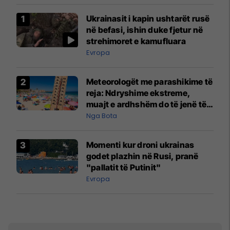
Ukrainasit i kapin ushtarët rusë
në befasi, ishin duke fjetur në
strehimoret e kamufluara
Evropa
Meteorologët me parashikime të
reja: Ndryshime ekstreme,
muajt e ardhshëm do të jenë të
pazakontë
Nga Bota
Momenti kur droni ukrainas
godet plazhin në Rusi, pranë
"pallatit të Putinit"
Evropa