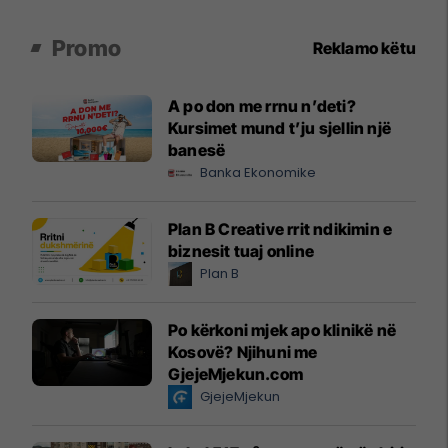
Promo
Reklamo këtu
A po don me rrnu n’deti?
Kursimet mund t’ju sjellin një
banesë
Banka Ekonomike
Plan B Creative rrit ndikimin e
biznesit tuaj online
Plan B
Po kërkoni mjek apo klinikë në
Kosovë? Njihuni me
GjejeMjekun.com
GjejeMjekun