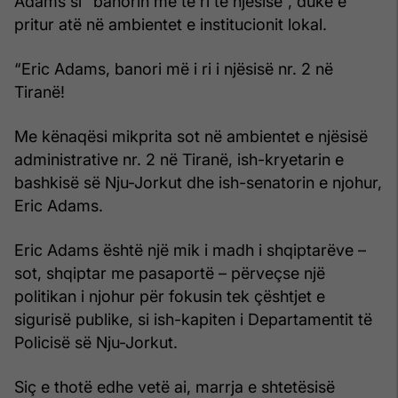
Adams si “banorin më të ri të njësisë”, duke e
pritur atë në ambientet e institucionit lokal.
“Eric Adams, banori më i ri i njësisë nr. 2 në
Tiranë!
Me kënaqësi mikprita sot në ambientet e njësisë
administrative nr. 2 në Tiranë, ish-kryetarin e
bashkisë së Nju-Jorkut dhe ish-senatorin e njohur,
Eric Adams.
Eric Adams është një mik i madh i shqiptarëve –
sot, shqiptar me pasaportë – përveçse një
politikan i njohur për fokusin tek çështjet e
sigurisë publike, si ish-kapiten i Departamentit të
Policisë së Nju-Jorkut.
Siç e thotë edhe vetë ai, marrja e shtetësisë