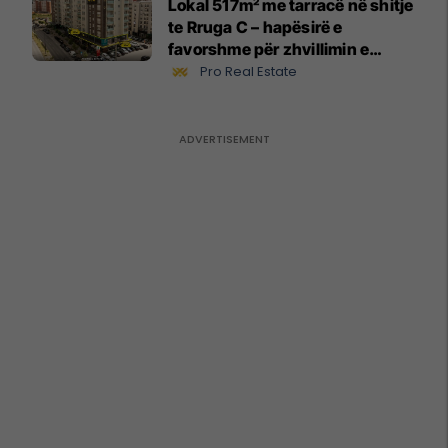
Lokal 517m² me tarracë në shitje
te Rruga C – hapësirë e
favorshme për zhvillimin e
biznesit #15796
Pro Real Estate