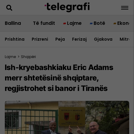
Ballina
Të fundit
Lajme
Botë
Ekono
Prishtina
Prizreni
Peja
Ferizaj
Gjakova
Mitrov
Lajme
>
Shqipëri
Ish-kryebashkiaku Eric Adams
merr shtetësinë shqiptare,
regjistrohet si banor i Tiranës