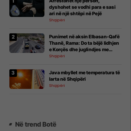
Arrestohet një person,
dyshohet se vodhi para e sasi
ari në një shtëpi në Pejë
Shqipëri
Punimet në aksin Elbasan-Qafë
Thanë, Rama: Do ta bëjë lidhjen
e Korçës dhe juglindjes me
pjesën tjetër të vendit
Shqipëri
Java mbyllet me temperatura të
larta në Shqipëri
Shqipëri
Në trend Botë