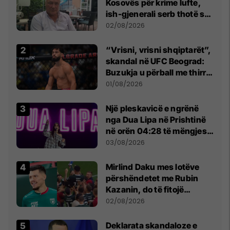
Kosovës për krime lufte,
ish-gjenerali serb thotë se
dikush e tradhtoi në
02/08/2026
Beograd
“Vrisni, vrisni shqiptarët”,
skandal në UFC Beograd:
Buzukja u përball me thirrje
anti-shqiptare nga
01/08/2026
tribunat
Një pleskavicë e ngrënë
nga Dua Lipa në Prishtinë
në orën 04:28 të mëngjesit
- dhe bota digjitale serbe
03/08/2026
shpall gjendjen e luftës
Mirlind Daku mes lotëve
përshëndetet me Rubin
Kazanin, do të fitojë
miliona te Spartak Moska
02/08/2026
​Deklarata skandaloze e