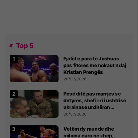
Top 5
Fjalët e para të Joshuas
pas fitores me nokaut ndaj
Kristian Prengës
26/07/2026
Pesë ditë pas marrjes së
detyrës, shefi i ri i ushtrisë
ukrainase urdhëron
kontroll të madh
26/07/2026
Vetëm dy raunde dhe
miliona euro në xhep,