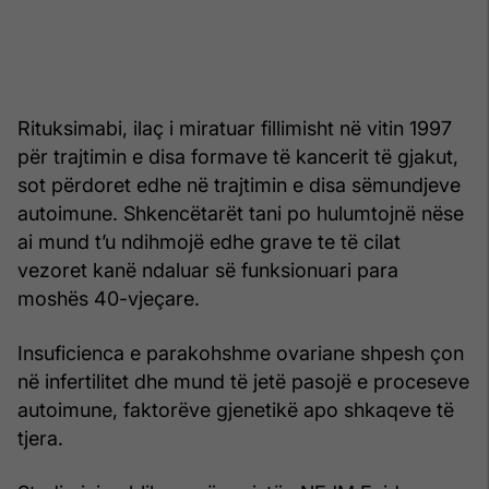
Rituksimabi, ilaç i miratuar fillimisht në vitin 1997
për trajtimin e disa formave të kancerit të gjakut,
sot përdoret edhe në trajtimin e disa sëmundjeve
autoimune. Shkencëtarët tani po hulumtojnë nëse
ai mund t’u ndihmojë edhe grave te të cilat
vezoret kanë ndaluar së funksionuari para
moshës 40-vjeçare.
Insuficienca e parakohshme ovariane shpesh çon
në infertilitet dhe mund të jetë pasojë e proceseve
autoimune, faktorëve gjenetikë apo shkaqeve të
tjera.