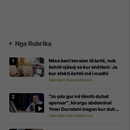
Nga Rubrika
Nëse keni tension të lartë, nuk
është njësoj se kur shëtisni: Ja
kur efekti është më i madhi
Gjendjet shëndetësore
"Jo çdo gur në tëmth duhet
operuar”, kirurgu abdominal
Ymer Durmishi tregon kur duhet
ndërhyrja
Gjendjet shëndetësore