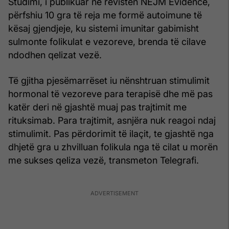
Studimi, i publikuar në revistën NEJM Evidence,
përfshiu 10 gra të reja me formë autoimune të
kësaj gjendjeje, ku sistemi imunitar gabimisht
sulmonte folikulat e vezoreve, brenda të cilave
ndodhen qelizat vezë.
Të gjitha pjesëmarrëset iu nënshtruan stimulimit
hormonal të vezoreve para terapisë dhe më pas
katër deri në gjashtë muaj pas trajtimit me
rituksimab. Para trajtimit, asnjëra nuk reagoi ndaj
stimulimit. Pas përdorimit të ilaçit, te gjashtë nga
dhjetë gra u zhvilluan folikula nga të cilat u morën
me sukses qeliza vezë, transmeton Telegrafi.