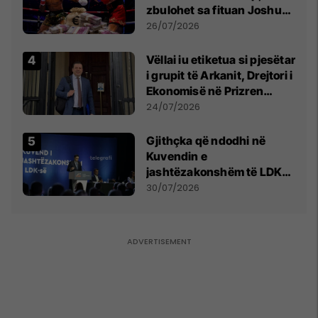
zbulohet sa fituan Joshua
e Prenga
26/07/2026
Vëllai iu etiketua si pjesëtar
i grupit të Arkanit, Drejtori i
Ekonomisë në Prizren
mohon pretendimet
24/07/2026
Gjithçka që ndodhi në
Kuvendin e
jashtëzakonshëm të LDK-
së
30/07/2026