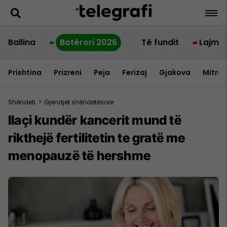
Ballina
Botërori 2026
Të fundit
Lajme
Prishtina
Prizreni
Peja
Ferizaj
Gjakova
Mitrov
Shëndeti
>
Gjendjet shëndetësore
Ilaçi kundër kancerit mund të
rikthejë fertilitetin te gratë me
menopauzë të hershme