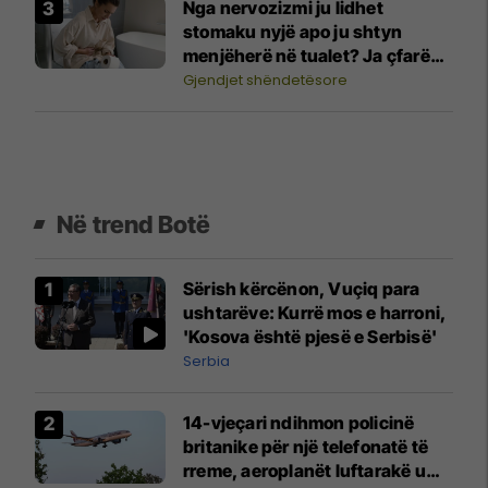
Nga nervozizmi ju lidhet
stomaku nyjë apo ju shtyn
menjëherë në tualet? Ja çfarë
po ndodh në trup
Gjendjet shëndetësore
Në trend Botë
Sërish kërcënon, Vuçiq para
ushtarëve: Kurrë mos e harroni,
'Kosova është pjesë e Serbisë'
Serbia
14-vjeçari ndihmon policinë
britanike për një telefonatë të
rreme, aeroplanët luftarakë u