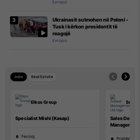
ngritën në ajër për të
Evropa
interceptuar fluturaken e Qatar
Airways që po shkonte drejt
Ukrainasit sulmohen në Poloni -
Mançesterit
Tusk i kërkon presidentit të
reagojë
Evropa
Jobs
Real Estate
Elkos Group
Solac
Specialist Mishi (Kasap)
Sales Devel
Manager
Ferizaj
Prishtinë