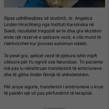
Sipas udhëheqëses së studimit, dr. Angelica
Lindén Hirschberg nga Instituti Karolinska në
Suedi, rezultatet tregojnë se te disa gra ekziston
ende një rezervë e qelizave vezë, e cila mund të
riaktivizohet kur procesi autoimun ndalet.
Te pesë gra, qelizat vezë të pjekura ishin mjaft
cilësore për t’u ngrirë ose fekonduar. Tri paciente
më pas iu nënshtruan transferimit të embrioneve
dhe të gjitha lindën fëmijë të shëndetshëm.
Për arsye sigurie, transferimi i embrioneve u krye
të paktën një vit pas përfundimit të terapisë.