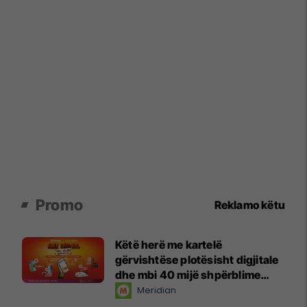
Promo
Reklamo këtu
Këtë herë me kartelë
gërvishtëse plotësisht digjitale
dhe mbi 40 mijë shpërblime
instant!
Meridian