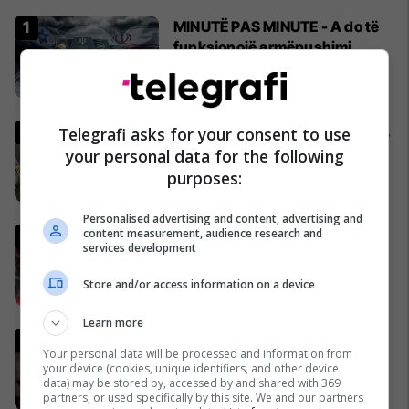
MINUTË PAS MINUTE - A do të
funksionojë armëpushimi
SHBA-Iran?
02/04/2026
Gjermania shtrëngon rregullat,
Telegrafi asks for your consent to use
burrat duhet të marrin leje nga
your personal data for the following
ushtria për të dalë jashtë
purposes:
shtetit
04/04/2026
Personalised advertising and content, advertising and
content measurement, audience research and
Italia mund të kualifikohet në
services development
Kupën e Botës 2026
pavarësisht humbjes nga
Store and/or access information on a device
Bosnja dhe Hercegovina
02/04/2026
Learn more
Lideri i Iranit thyen heshtjen,
Your personal data will be processed and information from
lëshon një deklaratë të rrallë
your device (cookies, unique identifiers, and other device
publike
data) may be stored by, accessed by and shared with 369
partners, or used specifically by this site. We and our partners
06/04/2026