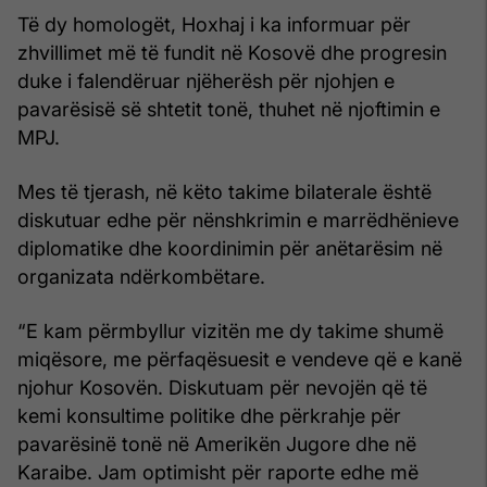
Të dy homologët, Hoxhaj i ka informuar për
zhvillimet më të fundit në Kosovë dhe progresin
duke i falendëruar njëherësh për njohjen e
pavarësisë së shtetit tonë, thuhet në njoftimin e
MPJ.
Mes të tjerash, në këto takime bilaterale është
diskutuar edhe për nënshkrimin e marrëdhënieve
diplomatike dhe koordinimin për anëtarësim në
organizata ndërkombëtare.
“E kam përmbyllur vizitën me dy takime shumë
miqësore, me përfaqësuesit e vendeve që e kanë
njohur Kosovën. Diskutuam për nevojën që të
kemi konsultime politike dhe përkrahje për
pavarësinë tonë në Amerikën Jugore dhe në
Karaibe. Jam optimisht për raporte edhe më