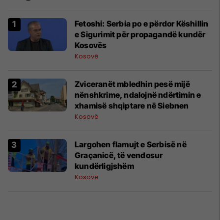
Fetoshi: Serbia po e përdor Këshillin
e Sigurimit për propagandë kundër
Kosovës
Kosovë
Zviceranët mbledhin pesë mijë
nënshkrime, ndalojnë ndërtimin e
xhamisë shqiptare në Siebnen
Kosovë
Largohen flamujt e Serbisë në
Graçanicë, të vendosur
kundërligjshëm
Kosovë