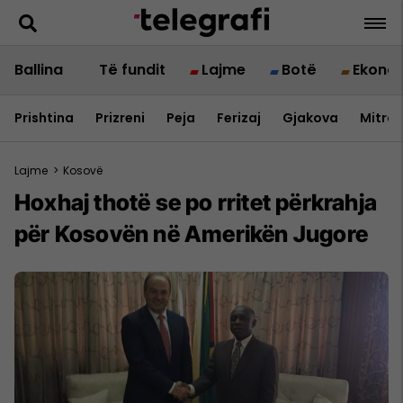
Ballina
Të fundit
Lajme
Botë
Ekono
Prishtina
Prizreni
Peja
Ferizaj
Gjakova
Mitrov
Lajme
>
Kosovë
Hoxhaj thotë se po rritet përkrahja
për Kosovën në Amerikën Jugore