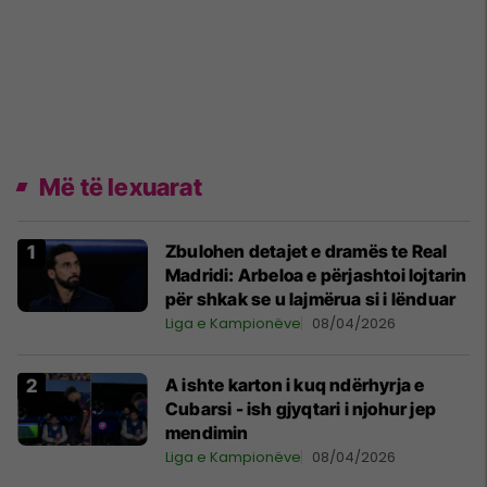
Më të lexuarat
Zbulohen detajet e dramës te Real
Madridi: Arbeloa e përjashtoi lojtarin
për shkak se u lajmërua si i lënduar
Liga e Kampionëve
08/04/2026
A ishte karton i kuq ndërhyrja e
Cubarsi - ish gjyqtari i njohur jep
mendimin
Liga e Kampionëve
08/04/2026