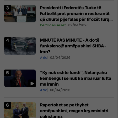
Presidenti i Federatës Turke të
Futbollit pret pronarin e restorantit
që dhuroi pije falas për tifozët turq
në Prishtinë
Përfaqësueset
09/04/2026
MINUTË PAS MINUTE - A do të
funksionojë armëpushimi SHBA-
Iran?
Azia
02/04/2026
"Ky nuk është fundi", Netanyahu
këmbëngul se nuk ka mbaruar lufta
me Iranin
Azia
08/04/2026
Raportohet se po thyhet
armëpushimi, reagon kryeministri
pakistanez