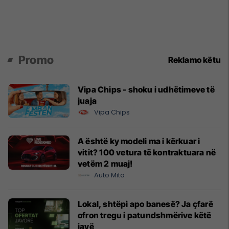
Promo
Reklamo këtu
Vipa Chips - shoku i udhëtimeve të
juaja
Vipa Chips
A është ky modeli ma i kërkuar i
vitit? 100 vetura të kontraktuara në
vetëm 2 muaj!
Auto Mita
Lokal, shtëpi apo banesë? Ja çfarë
ofron tregu i patundshmërive këtë
javë