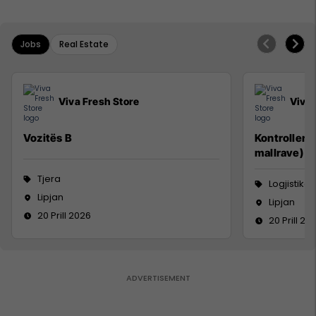
Jobs
Real Estate
Viva Fresh Store
Viva 
Vozitës B
Kontroller 
mallrave)
Tjera
Logjistikë
Lipjan
Lipjan
20 Prill 2026
20 Prill 20