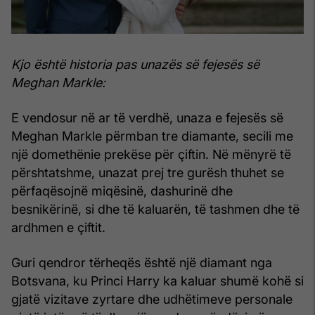
Kjo është historia pas unazës së fejesës së
Meghan Markle:
E vendosur në ar të verdhë, unaza e fejesës së
Meghan Markle përmban tre diamante, secili me
një domethënie prekëse për çiftin. Në mënyrë të
përshtatshme, unazat prej tre gurësh thuhet se
përfaqësojnë miqësinë, dashurinë dhe
besnikërinë, si dhe të kaluarën, të tashmen dhe të
ardhmen e çiftit.
Guri qendror tërheqës është një diamant nga
Botsvana, ku Princi Harry ka kaluar shumë kohë si
gjatë vizitave zyrtare dhe udhëtimeve personale