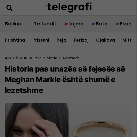
Ballina
Të fundit
Lajme
Botë
Ekono
Prishtina
Prizreni
Peja
Ferizaj
Gjakova
Mitrov
Ajo
>
Bukuri-kujdes
>
Mode
>
Aksesorë
Historia pas unazës së fejesës së
Meghan Markle është shumë e
lezetshme