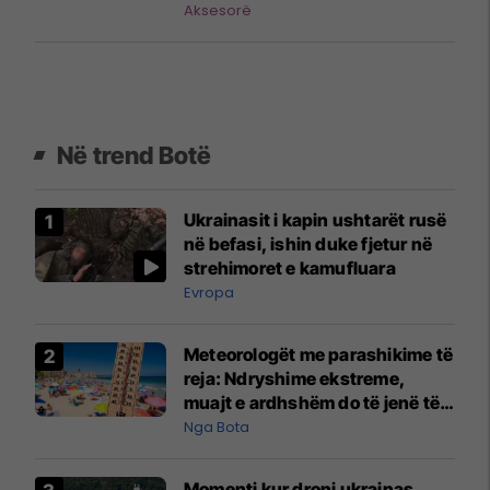
Aksesorë
Në trend Botë
Ukrainasit i kapin ushtarët rusë
në befasi, ishin duke fjetur në
strehimoret e kamufluara
Evropa
Meteorologët me parashikime të
reja: Ndryshime ekstreme,
muajt e ardhshëm do të jenë të
pazakontë
Nga Bota
Momenti kur droni ukrainas