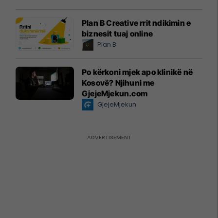
Plan B Creative rrit ndikimin e
biznesit tuaj online
Plan B
Po kërkoni mjek apo klinikë në
Kosovë? Njihuni me
GjejeMjekun.com
GjejeMjekun