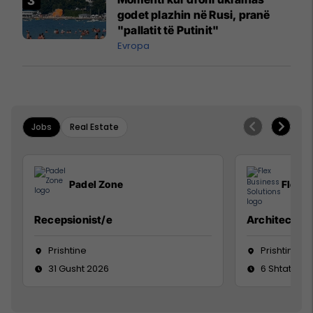
godet plazhin në Rusi, pranë
"pallatit të Putinit"
Evropa
Jobs
Real Estate
Padel Zone
Flex B
Recepsionist/e
Architect
Prishtine
Prishtinë
31 Gusht 2026
6 Shtator 2