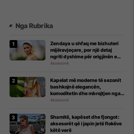
Nga Rubrika
Zendaya u shfaq me bizhuteri
mijëravjeçare, por një detaj
ngriti dyshime për origjinën e
tyre
Aksesorë
Kapelat më moderne të sezonit
bashkojnë elegancën,
komoditetin dhe mbrojtjen nga
dielli
Aksesorë
Shamitë, kapëset dhe fjongot:
aksesorët që i japin jetë flokëve
këtë verë