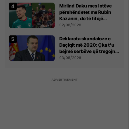
Mirlind Daku mes lotëve
përshëndetet me Rubin
Kazanin, do të fitojë
miliona te Spartak Moska
02/08/2026
​Deklarata skandaloze e
Daçiqit më 2020: Çka t'u
bëjmë serbëve që tregojnë
ku janë varrosur shqiptarët
03/08/2026
në Serbi