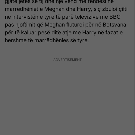
gjatë jetës së tij dhe një vend me rëndësi në
marrëdhëniet e Meghan dhe Harry, siç zbuloi çifti
në intervistën e tyre të parë televizive me BBC
pas njoftimit që Meghan fluturoi për në Botsvana
për të kaluar pesë ditë atje me Harry në fazat e
hershme të marrëdhënies së tyre.