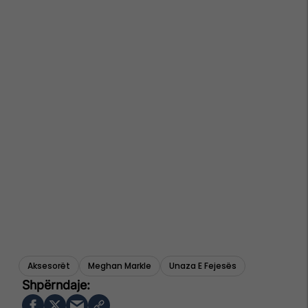
Aksesorët
Meghan Markle
Unaza E Fejesës