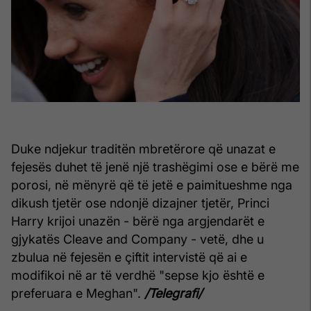
Duke ndjekur traditën mbretërore që unazat e
fejesës duhet të jenë një trashëgimi ose e bërë me
porosi, në mënyrë që të jetë e paimitueshme nga
dikush tjetër ose ndonjë dizajner tjetër, Princi
Harry krijoi unazën - bërë nga argjendarët e
gjykatës Cleave and Company - vetë, dhe u
zbulua në fejesën e çiftit intervistë që ai e
modifikoi në ar të verdhë "sepse kjo është e
preferuara e Meghan".
/Telegrafi/