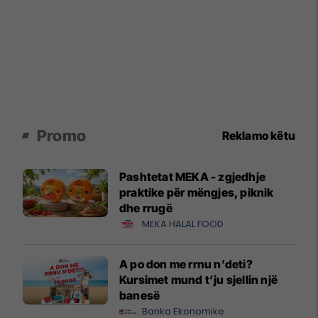
Promo
Reklamo këtu
Pashtetat MEKA - zgjedhje
praktike për mëngjes, piknik
dhe rrugë
MEKA HALAL FOOD
A po don me rrnu n’deti?
Kursimet mund t’ju sjellin një
banesë
Banka Ekonomike