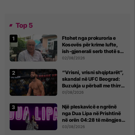
Top 5
Ftohet nga prokuroria e
Kosovës për krime lufte,
ish-gjenerali serb thotë se
dikush e tradhtoi në
02/08/2026
Beograd
“Vrisni, vrisni shqiptarët”,
skandal në UFC Beograd:
Buzukja u përball me thirrje
anti-shqiptare nga
01/08/2026
tribunat
Një pleskavicë e ngrënë
nga Dua Lipa në Prishtinë
në orën 04:28 të mëngjesit
- dhe bota digjitale serbe
03/08/2026
shpall gjendjen e luftës