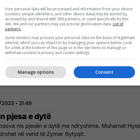
eriton Korenica me një goditje të fortë nga distanca, 
Your personal data will be processed and information from your device
(cookies, unique identifiers, and other device data) may be stored by,
shkon mbi portë.
accessed by and shared with 369 partners, or used specifically by this
site. We and our partners may use precise geolocation data.
List of
partners.
Some vendors may process your personal data on the basis of legitimate
interest, which you can object to by managing your options below. Look
for a link at the bottom of this page or in the site menu to manage or
11/2023 22:01
withdraw consent in privacy and cookie settings.
ditja e Ilir Krasniqit përfundon pak centimetra larg vij
Manage options
Consent
s
1/2023 • 21:49
on pjesa e dytë
sova nis pjesën e dytë me ndryshime. Muhamet Hyse
drohet në vend të Zymer Bytyqit.