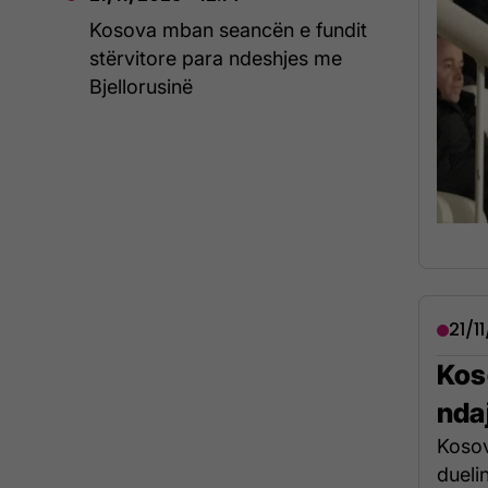
Kosova mban seancën e fundit
stërvitore para ndeshjes me
Bjellorusinë
21/1
Kos
ndaj
Kosov
dueli