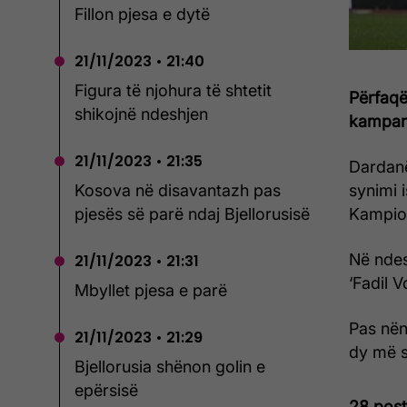
Fillon pjesa e dytë
21/11/2023 • 21:40
Figura të njohura të shtetit
Përfaqë
shikojnë ndeshjen
kampanj
21/11/2023 • 21:35
Dardanë
synimi 
Kosova në disavantazh pas
Kampion
pjesës së parë ndaj Bjellorusisë
Në ndes
21/11/2023 • 21:31
‘Fadil V
Mbyllet pjesa e parë
Pas nën
21/11/2023 • 21:29
dy më s
Bjellorusia shënon golin e
epërsisë
28 pos