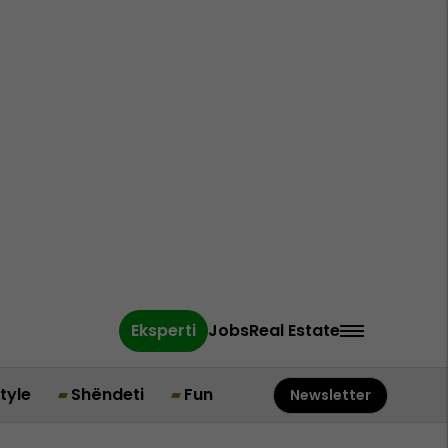
Eksperti
Jobs
Real Estate
style
Shëndeti
Fun
Newsletter