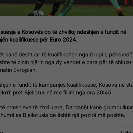
suesja e Kosovës do të zhvilloj ndeshjen e fundit në
ën kualifikuese për Euro 2024.
t kanë dështuar të kualifikohen nga Grupi I, përkundë
ishte të zinin njërin nga dy vendet e para për të shkuar
atin Evropian.
hjen e fundit të kampanjës kualifikuese, Kosova në st
okrri’ pret Bjellorusinë me fillim nga ora 20:45.
të ndeshjeve të zhvilluara, Dardanët kanë grumbulluar 
humë se Bjellorusia që është një pozitë më poshtë.
te
Listo