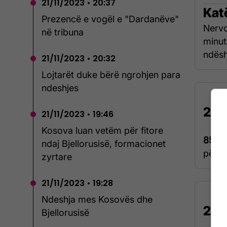
21/11/2023 • 20:37
Kat
Prezencë e vogël e "Dardanëve"
Nervo
në tribuna
minut
ndësh
21/11/2023 • 20:32
Lojtarët duke bërë ngrohjen para
ndeshjes
21/
21/11/2023 • 19:46
Kosova luan vetëm për fitore
85'
Ko
ndaj Bjellorusisë, formacionet
përku
zyrtare
21/11/2023 • 19:28
Ndeshja mes Kosovës dhe
21/
Bjellorusisë