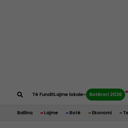
Të Fundit
Lajme lokale
Botërori 2026
Ballina
Lajme
Botë
Ekonomi
T