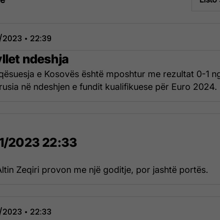
1/2023 • 22:39
llet ndeshja
qësuesja e Kosovës është mposhtur me rezultat 0-1 n
orusia në ndeshjen e fundit kualifikuese për Euro 2024.
11/2023 22:33
ltin Zeqiri provon me një goditje, por jashtë portës.
1/2023 • 22:33