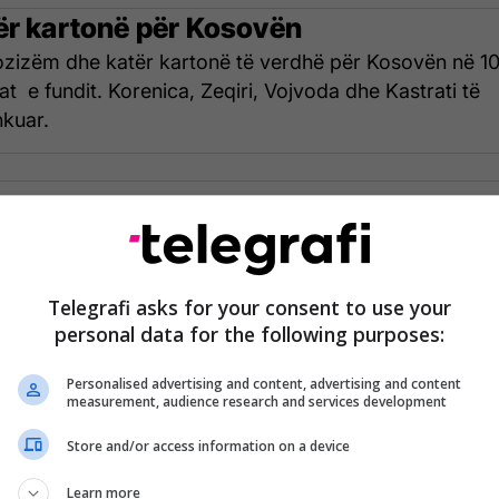
ër kartonë për Kosovën
zizëm dhe katër kartonë të verdhë për Kosovën në 1
at e fundit. Korenica, Zeqiri, Vojvoda dhe Kastrati të
kuar.
11/2023 22:26
Telegrafi asks for your consent to use your
sova kërkon penallti, gjyqtari vendos për 'jo' edhe
personal data for the following purposes:
ndër prekjes.
Personalised advertising and content, advertising and content
measurement, audience research and services development
Store and/or access information on a device
11/2023 22:10
Learn more