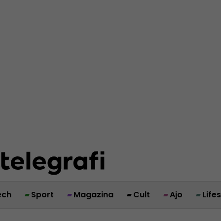
ech
Sport
Magazina
Cult
Ajo
Life