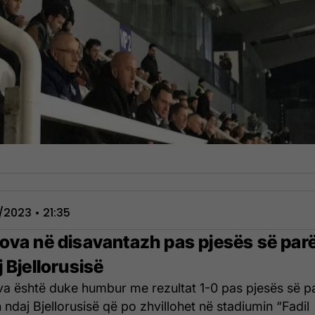
1/2023 • 21:35
ova në disavantazh pas pjesës së par
 Bjellorusisë
a është duke humbur me rezultat 1-0 pas pjesës së p
n ndaj Bjellorusisë që po zhvillohet në stadiumin “Fadil