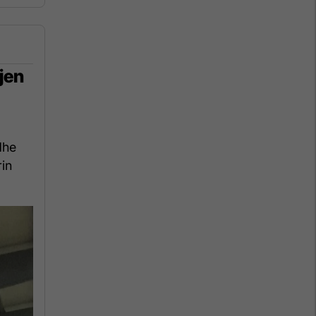
jen
dhe
rin