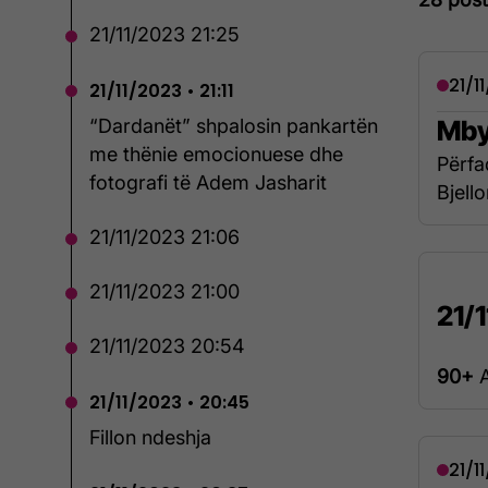
21/11/2023 21:25
21/1
21/11/2023 • 21:11
Mby
“Dardanët” shpalosin pankartën
me thënie emocionuese dhe
Përfa
fotografi të Adem Jasharit
Bjell
21/11/2023 21:06
21/11/2023 21:00
21/
21/11/2023 20:54
90+
A
21/11/2023 • 20:45
Fillon ndeshja
21/1