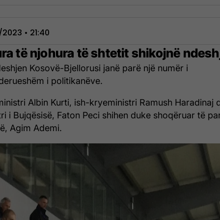
1/2023 • 21:40
ra të njohura të shtetit shikojnë ndesh
eshjen Kosovë-Bjellorusi janë parë një numër i
derueshëm i politikanëve.
inistri Albin Kurti, ish-kryeministri Ramush Haradinaj 
tri i Bujqësisë, Faton Peci shihen duke shoqëruar të pa
ë, Agim Ademi.