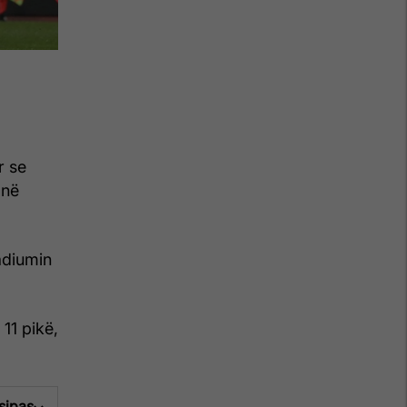
r se
 në
adiumin
11 pikë,
 sipas