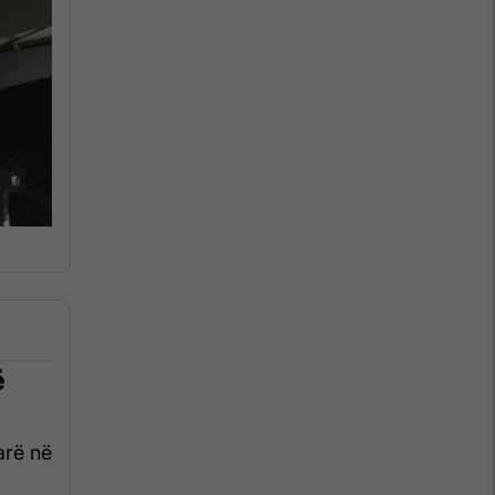
ë
arë në