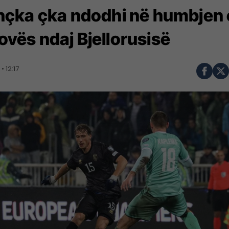
thçka çka ndodhi në humbjen 
vës ndaj Bjellorusisë
• 12:17