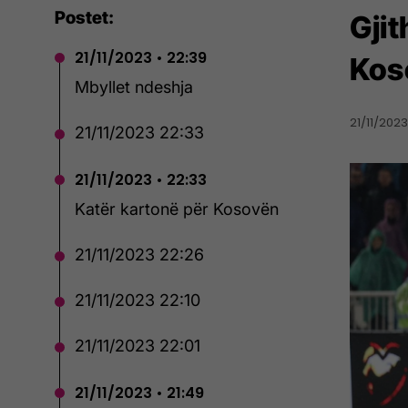
Postet:
Gji
21/11/2023 • 22:39
Koso
Mbyllet ndeshja
21/11/2023 
21/11/2023 22:33
21/11/2023 • 22:33
Katër kartonë për Kosovën
21/11/2023 22:26
21/11/2023 22:10
21/11/2023 22:01
21/11/2023 • 21:49