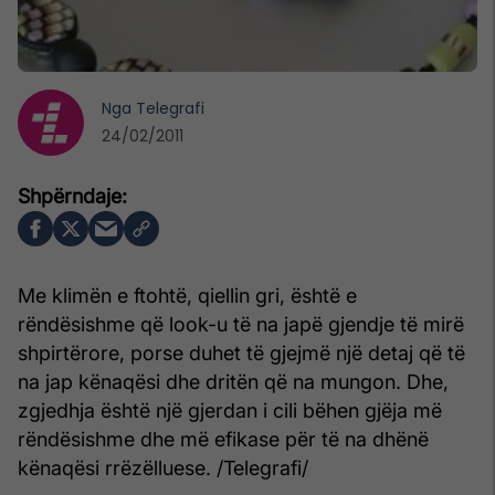
Nga
Telegrafi
24/02/2011
Me klimën e ftohtë, qiellin gri, është e
rëndësishme që look-u të na japë gjendje të mirë
shpirtërore, porse duhet të gjejmë një detaj që të
na jap kënaqësi dhe dritën që na mungon. Dhe,
zgjedhja është një gjerdan i cili bëhen gjëja më
rëndësishme dhe më efikase për të na dhënë
kënaqësi rrëzëlluese. /Telegrafi/