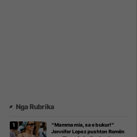
Nga Rubrika
“Mamma mia, sa e bukur!”
Jennifer Lopez pushton Romën