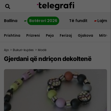
Ballina
Botërori 2026
Të fundit
Lajme
Prishtina
Prizreni
Peja
Ferizaj
Gjakova
Mitrov
Ajo
>
Bukuri-kujdes
>
Modë
Gjerdani që ndriçon dekoltenë