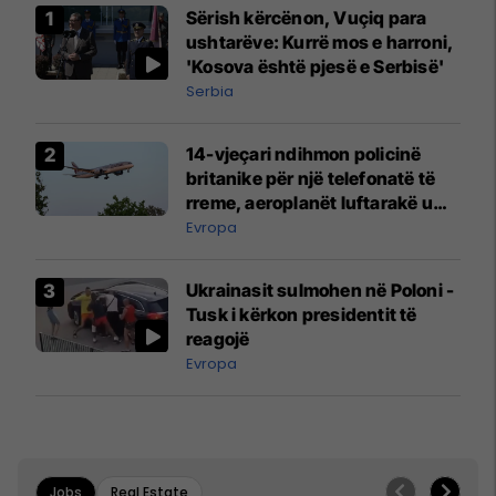
Sërish kërcënon, Vuçiq para
ushtarëve: Kurrë mos e harroni,
'Kosova është pjesë e Serbisë'
Serbia
14-vjeçari ndihmon policinë
britanike për një telefonatë të
rreme, aeroplanët luftarakë u
ngritën në ajër për të
Evropa
interceptuar fluturaken e Qatar
Airways që po shkonte drejt
Ukrainasit sulmohen në Poloni -
Mançesterit
Tusk i kërkon presidentit të
reagojë
Evropa
Jobs
Real Estate