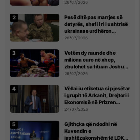
26/07/2026
Pesë ditë pas marrjes së
detyrës, shefi i ri i ushtrisë
ukrainase urdhëron
kontroll të madh
26/07/2026
Vetëm dy raunde dhe
miliona euro në xhep,
zbulohet sa fituan Joshua
e Prenga
26/07/2026
Vëllai iu etiketua si pjesëtar
i grupit të Arkanit, Drejtori i
Ekonomisë në Prizren
mohon pretendimet
24/07/2026
Gjithçka që ndodhi në
Kuvendin e
jashtëzakonshëm të LDK-