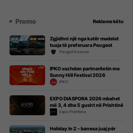
Promo
Reklamo këtu
Zgjidhni një nga katër modelet
tuaja të preferuara Peugeot
Peugot Kosova
IPKO vazhdon partneritetin me
Sunny Hill Festival 2026
IPKO
EXPO DIASPORA 2026 mbahet
më 3, 4 dhe 5 gusht në Prishtinë
Expo Prishtina
Holiday In 2 – banesa juaj për