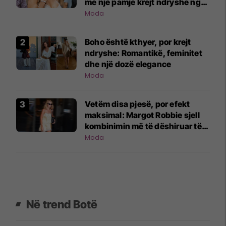
me një pamje krejt ndryshe nga
ajo që jemi mësuar
Moda
Boho është kthyer, por krejt
ndryshe: Romantikë, feminitet
dhe një dozë elegance
Moda
Vetëm disa pjesë, por efekt
maksimal: Margot Robbie sjell
kombinimin më të dëshiruar të
verës
Moda
Në trend Botë