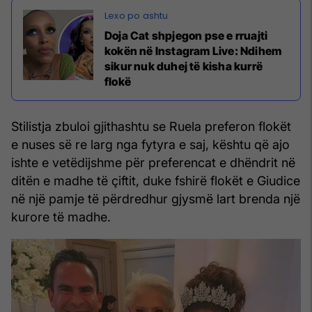
Doja Cat shpjegon pse e rruajti
kokën në Instagram Live: Ndihem
sikur nuk duhej të kisha kurrë
flokë
Stilistja zbuloi gjithashtu se Ruela preferon flokët
e nuses së re larg nga fytyra e saj, kështu që ajo
ishte e vetëdijshme për preferencat e dhëndrit në
ditën e madhe të çiftit, duke fshirë flokët e Giudice
në një pamje të përdredhur gjysmë lart brenda një
kurore të madhe.