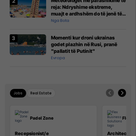
Meteorologët me parashikime të
reja: Ndryshime ekstreme,
muajt e ardhshëm do të jenë të
pazakontë
Nga Bota
Momenti kur droni ukrainas
godet plazhin në Rusi, pranë
"pallatit të Putinit"
Evropa
Jobs
Real Estate
Padel Zone
Flex B
Recepsionist/e
Architect