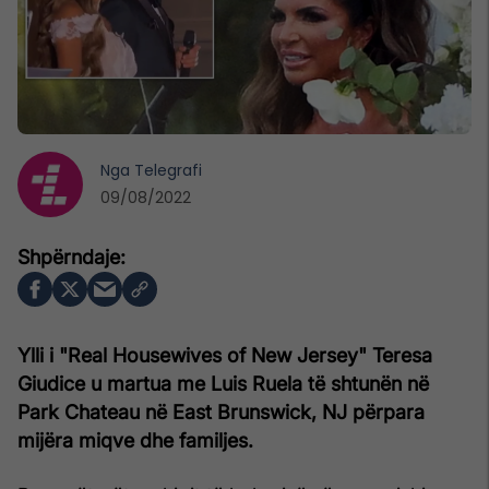
Nga
Telegrafi
09/08/2022
Ylli i "Real Housewives of New Jersey" Teresa
Giudice u martua me Luis Ruela të shtunën në
Park Chateau në East Brunswick, NJ përpara
mijëra miqve dhe familjes.