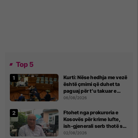
Top 5
Kurti: Nëse hedhja me vezë
është çmimi që duhet ta
paguaj për t’u takuar e
bashkëbiseduar jam i
06/08/2026
lumtur ta bëj këtë
Ftohet nga prokuroria e
Kosovës për krime lufte,
ish-gjenerali serb thotë se
dikush e tradhtoi në
02/08/2026