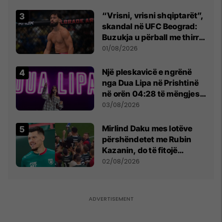
Beograd
“Vrisni, vrisni shqiptarët”,
skandal në UFC Beograd:
Buzukja u përball me thirrje
anti-shqiptare nga
01/08/2026
tribunat
Një pleskavicë e ngrënë
nga Dua Lipa në Prishtinë
në orën 04:28 të mëngjesit
- dhe bota digjitale serbe
03/08/2026
shpall gjendjen e luftës
Mirlind Daku mes lotëve
përshëndetet me Rubin
Kazanin, do të fitojë
miliona te Spartak Moska
02/08/2026