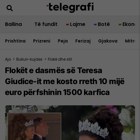
Ballina
Të fundit
Lajme
Botë
Ekono
Prishtina
Prizreni
Peja
Ferizaj
Gjakova
Mitrov
Ajo
>
Bukuri-kujdes
>
Flokë dhe stil
Flokët e dasmës së Teresa
Giudice-it me kosto rreth 10 mijë
euro përfshinin 1500 karfica