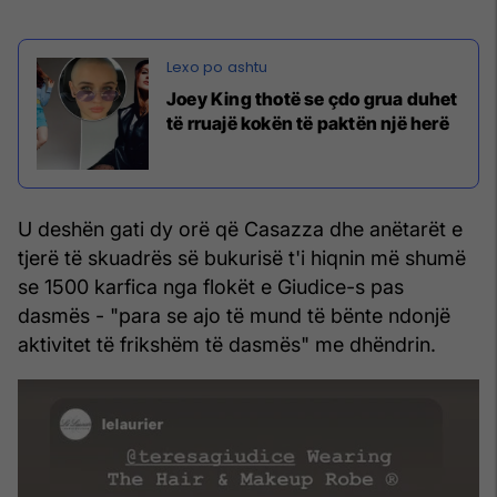
Joey King thotë se çdo grua duhet
të rruajë kokën të paktën një herë
U deshën gati dy orë që Casazza dhe anëtarët e
tjerë të skuadrës së bukurisë t'i hiqnin më shumë
se 1500 karfica nga flokët e Giudice-s pas
dasmës - "para se ajo të mund të bënte ndonjë
aktivitet të frikshëm të dasmës" me dhëndrin.