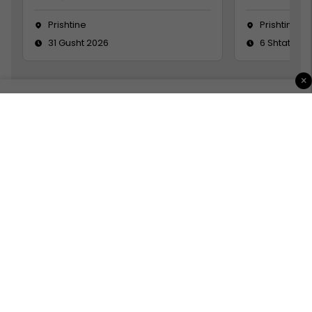
Prishtine
Prishtinë
31 Gusht 2026
6 Shtator 2
×