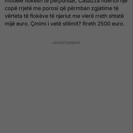
modele flokësh të përpunuar, Casazza ndërtoi një
copë rrjetë me porosi që përmban zgjatime të
vërteta të flokëve të njeriut me vlerë rreth shtatë
mijë euro. Çmimi i vetë stilimit? Rreth 2500 euro.