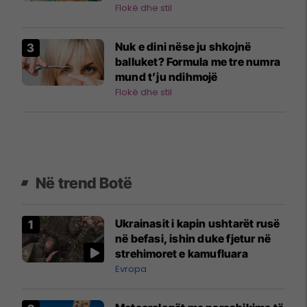
Flokë dhe stil
Nuk e dini nëse ju shkojnë
balluket? Formula me tre numra
mund t’ju ndihmojë
Flokë dhe stil
Në trend Botë
Ukrainasit i kapin ushtarët rusë
në befasi, ishin duke fjetur në
strehimoret e kamufluara
Evropa