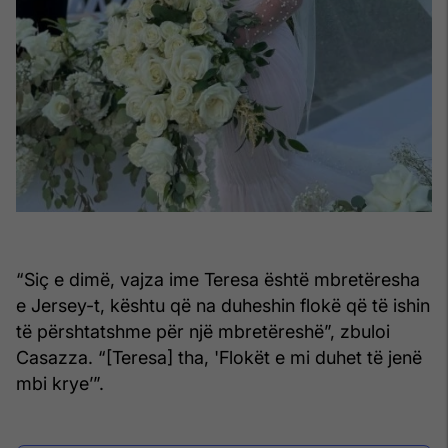
“Siç e dimë, vajza ime Teresa është mbretëresha
e Jersey-t, kështu që na duheshin flokë që të ishin
të përshtatshme për një mbretëreshë”, zbuloi
Casazza. “[Teresa] tha, 'Flokët e mi duhet të jenë
mbi krye’”.