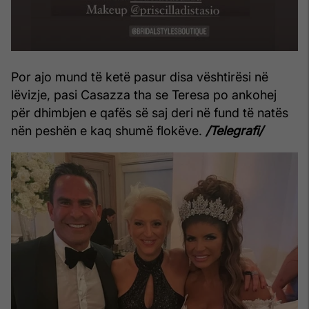
Por ajo mund të ketë pasur disa vështirësi në
lëvizje, pasi Casazza tha se Teresa po ankohej
për dhimbjen e qafës së saj deri në fund të natës
nën peshën e kaq shumë flokëve.
/Telegrafi/