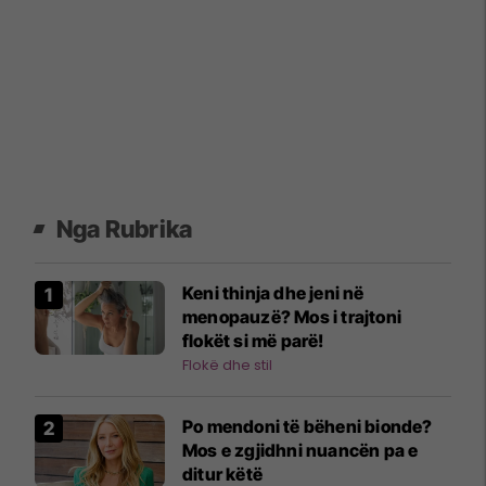
Nga Rubrika
Keni thinja dhe jeni në
menopauzë? Mos i trajtoni
flokët si më parë!
Flokë dhe stil
Po mendoni të bëheni bionde?
Mos e zgjidhni nuancën pa e
ditur këtë