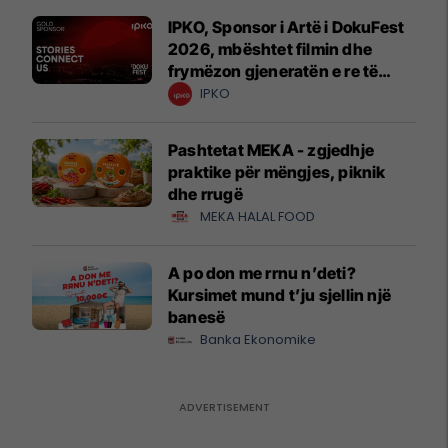
IPKO, Sponsor i Artë i DokuFest
2026, mbështet filmin dhe
frymëzon gjeneratën e re të
krijuesve
IPKO
Pashtetat MEKA - zgjedhje
praktike për mëngjes, piknik
dhe rrugë
MEKA HALAL FOOD
A po don me rrnu n’deti?
Kursimet mund t’ju sjellin një
banesë
Banka Ekonomike