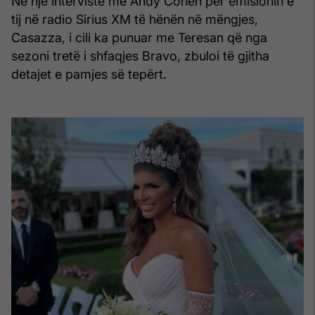
Në një intervistë me Andy Cohen për emisionin e
tij në radio Sirius XM të hënën në mëngjes,
Casazza, i cili ka punuar me Teresan që nga
sezoni tretë i shfaqjes Bravo, zbuloi të gjitha
detajet e pamjes së tepërt.