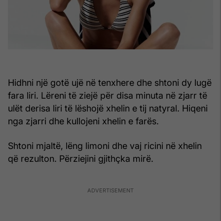
Hidhni një gotë ujë në tenxhere dhe shtoni dy lugë
fara liri. Lëreni të ziejë për disa minuta në zjarr të
ulët derisa liri të lëshojë xhelin e tij natyral. Hiqeni
nga zjarri dhe kullojeni xhelin e farës.
Shtoni mjaltë, lëng limoni dhe vaj ricini në xhelin
që rezulton. Përziejini gjithçka mirë.