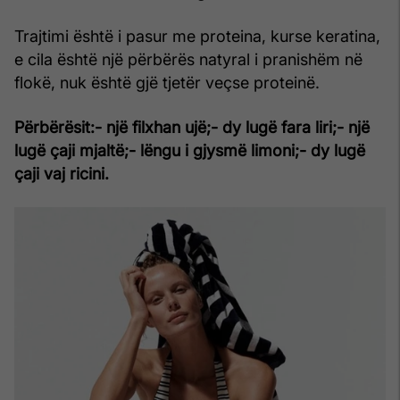
Trajtimi është i pasur me proteina, kurse keratina,
e cila është një përbërës natyral i pranishëm në
flokë, nuk është gjë tjetër veçse proteinë.
Përbërësit:
- një filxhan ujë;
- dy lugë fara liri;
- një
lugë çaji mjaltë;
- lëngu i gjysmë limoni;
- dy lugë
çaji vaj ricini.