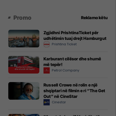
Promo
Reklamo këtu
Zgjidhni PrishtinaTicket për
udhëtimin tuaj drejt Hamburgut
Prishtina Ticket
Karburant cilësor dhe shumë
më tepër!
Petrol Company
Russell Crowe në rolin e një
shqiptari në filmin e ri “The Get
Out” në CineStar
Cinestar