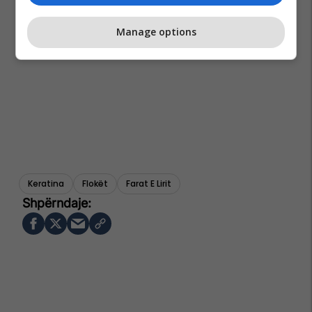
Manage options
Keratina
Flokët
Farat E Lirit