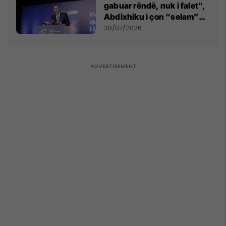
gabuar rëndë, nuk i falet",
Abdixhiku i çon “selam”
Përparim Ramës
30/07/2026