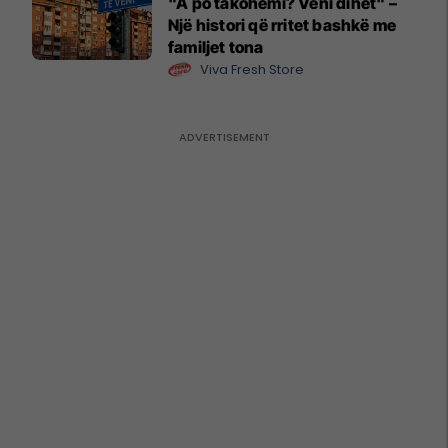
"A po takohemi? Veni dihet" –
Një histori që rritet bashkë me
familjet tona
Viva Fresh Store