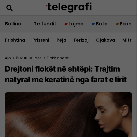
Ballina
Të fundit
Lajme
Botë
Ekono
Prishtina
Prizreni
Peja
Ferizaj
Gjakova
Mitrov
Ajo
>
Bukuri-kujdes
>
Flokë dhe stil
Drejtoni flokët në shtëpi: Trajtim
natyral me keratinë nga farat e lirit