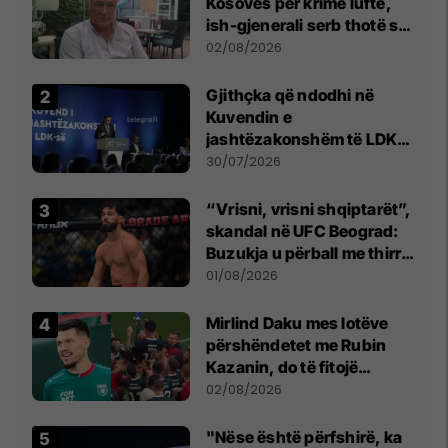
Kosovës për krime lufte,
ish-gjenerali serb thotë se
dikush e tradhtoi në
02/08/2026
Beograd
Gjithçka që ndodhi në
Kuvendin e
jashtëzakonshëm të LDK-
së
30/07/2026
“Vrisni, vrisni shqiptarët”,
skandal në UFC Beograd:
Buzukja u përball me thirrje
anti-shqiptare nga
01/08/2026
tribunat
Mirlind Daku mes lotëve
përshëndetet me Rubin
Kazanin, do të fitojë
miliona te Spartak Moska
02/08/2026
"Nëse është përfshirë, ka