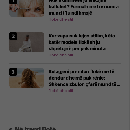
Nuk e dini nëse ju shkojnë
balluket? Formula me tre numra
mund t’ju ndihmojë
Flokë dhe stil
Kur vapa nuk lejon stilim, këto
katër modele flokësh ju
shpëtojnë për pak minuta
Flokë dhe stil
Kolagjeni premton flokë më të
dendur dhe më pak rënie:
Shkenca zbulon çfarë mund të
bëjë vërtet
Flokë dhe stil
Në trend Botë