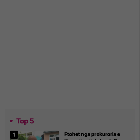
Top 5
Ftohet nga prokuroria e