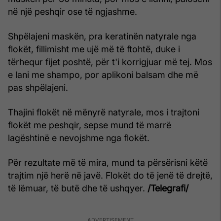
në një peshqir ose të ngjashme.
Shpëlajeni maskën, pra keratinën natyrale nga
flokët, fillimisht me ujë më të ftohtë, duke i
tërhequr fijet poshtë, për t'i korrigjuar më tej. Mos
e lani me shampo, por aplikoni balsam dhe më
pas shpëlajeni.
Thajini flokët në mënyrë natyrale, mos i trajtoni
flokët me peshqir, sepse mund të marrë
lagështinë e nevojshme nga flokët.
Për rezultate më të mira, mund ta përsërisni këtë
trajtim një herë në javë. Flokët do të jenë të drejtë,
të lëmuar, të butë dhe të ushqyer.
/Telegrafi/