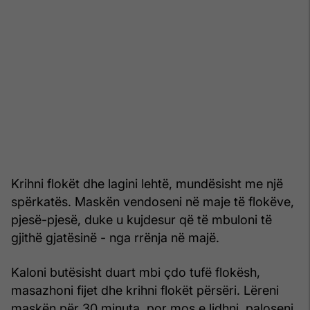
Krihni flokët dhe lagini lehtë, mundësisht me një
spërkatës. Maskën vendoseni në maje të flokëve,
pjesë-pjesë, duke u kujdesur që të mbuloni të
gjithë gjatësinë - nga rrënja në majë.
Kaloni butësisht duart mbi çdo tufë flokësh,
masazhoni fijet dhe krihni flokët përsëri. Lëreni
maskën për 30 minuta, por mos e lidhni, paloseni