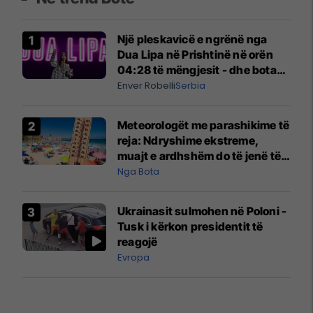
Një pleskavicë e ngrënë nga
Dua Lipa në Prishtinë në orën
04:28 të mëngjesit - dhe bota
digjitale serbe shpall gjendjen e
Enver Robelli
Serbia
luftës
Meteorologët me parashikime të
reja: Ndryshime ekstreme,
muajt e ardhshëm do të jenë të
pazakontë
Nga Bota
Ukrainasit sulmohen në Poloni -
Tusk i kërkon presidentit të
reagojë
Evropa