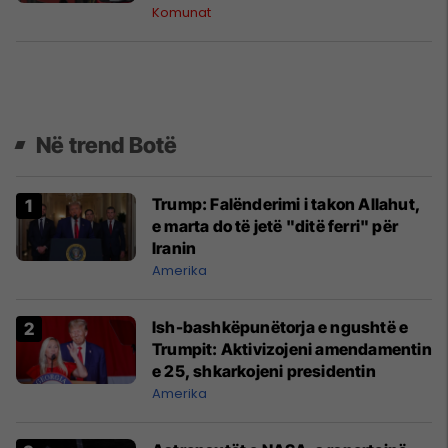
Komunat
Në trend Botë
Trump: Falënderimi i takon Allahut,
e marta do të jetë "ditë ferri" për
Iranin
Amerika
Ish-bashkëpunëtorja e ngushtë e
Trumpit: Aktivizojeni amendamentin
e 25, shkarkojeni presidentin
Amerika