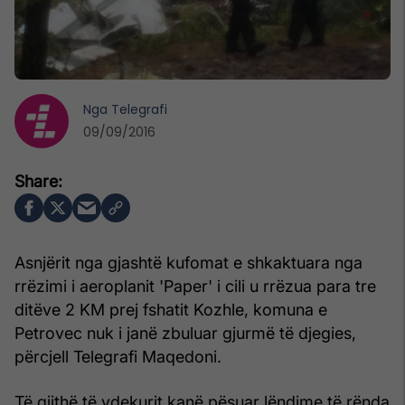
Nga
Telegrafi
09/09/2016
Asnjërit nga gjashtë kufomat e shkaktuara nga
rrëzimi i aeroplanit 'Paper' i cili u rrëzua para tre
ditëve 2 KM prej fshatit Kozhle, komuna e
Petrovec nuk i janë zbuluar gjurmë të djegies,
përcjell Telegrafi Maqedoni.
Të gjithë të vdekurit kanë pësuar lëndime të rënda