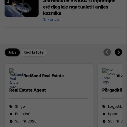
Astronautët e NASA-s raportojnë
erë djegieje nga tualeti i anijes
kozmike
Shkencë
Jobs
Real Estate
RedSand Real Estate
Viva 
Real Estate Agent
Përgaditës 
Shitje
Logjistikë
Prishtinë
Lipjan
30 Prill 2026
20 Prill 20