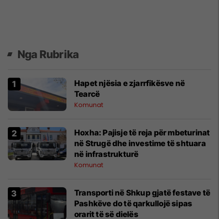
Nga Rubrika
Hapet njësia e zjarrfikësve në
Tearcë
Komunat
Hoxha: Pajisje të reja për mbeturinat
në Strugë dhe investime të shtuara
në infrastrukturë
Komunat
Transporti në Shkup gjatë festave të
Pashkëve do të qarkullojë sipas
orarit të së dielës