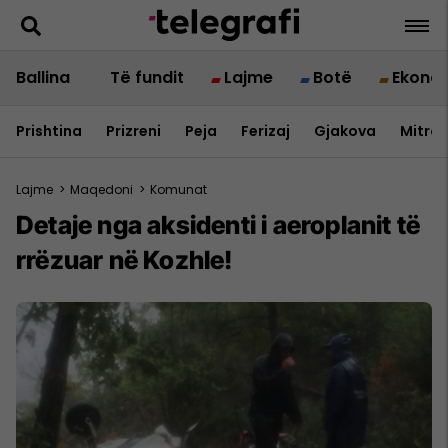
Ballina
Të fundit
Lajme
Botë
Ekono
Prishtina
Prizreni
Peja
Ferizaj
Gjakova
Mitrov
Lajme
>
Maqedoni
>
Komunat
Detaje nga aksidenti i aeroplanit të
rrëzuar në Kozhle!