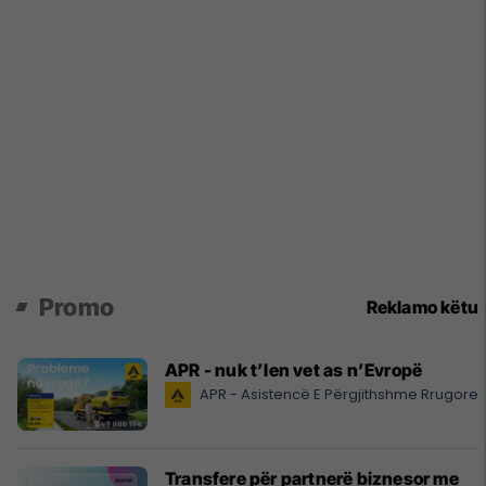
Promo
Reklamo këtu
APR - nuk t’len vet as n’Evropë
APR - Asistencë E Përgjithshme Rrugore
Transfere për partnerë biznesor me