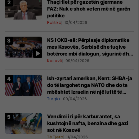
Thaçi flet për gazetën gjermane
FAZ: Nuk e shoh veten më në garën
politike
Politikë
10/04/2026
KS i OKB-së: Përplasje diplomatike
mes Kosovës, Serbisë dhe fuqive
botërore mbi dialogun, sigurinë dhe
UNMIK-un
Kosovë
09/04/2026
Ish-zyrtari amerikan, Kent: SHBA-ja
do të largohet nga NATO dhe do ta
mbështet Izraelin në një luftë të
mundshme me Turqinë në Siri
Turqia
09/04/2026
Vendimi i ri për karburantet, sa
kushtojnë nafta, benzina dhe gazi
sot në Kosovë
Të Tjera
11/04/2026