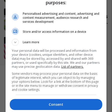
purposes:
Komuniteti shqiptar do të
Personalised advertising and content, advertising and
ndërtojë xhami moderne prej 15
content measurement, audience research and
services development
milionë frangash në St. Gallen
të Zvicrës
05/04/2026
Store and/or access information on a device
Ish-zyrtari amerikan, Kent:
Learn more
SHBA-ja do të largohet nga
NATO dhe do ta mbështet
Your personal data will be processed and information from
your device (cookies, unique identifiers, and other device
Izraelin në një luftë të
09/04/2026
data) may be stored by, accessed by and shared with 369
mundshme me Turqinë në Siri
partners, or used specifically by this site. We and our partners
may use precise geolocation data.
List of partners.
Some vendors may process your personal data on the basis
of legitimate interest, which you can object to by managing
your options below. Look for a link at the bottom of this page
or in the site menu to manage or withdraw consent in privacy
and cookie settings.
Consent