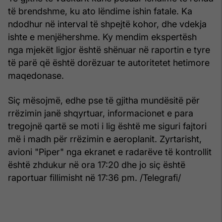
të brendshme, ku ato lëndime ishin fatale. Ka
ndodhur në interval të shpejtë kohor, dhe vdekja
ishte e menjëhershme. Ky mendim ekspertësh
nga mjekët ligjor është shënuar në raportin e tyre
të parë që është dorëzuar te autoritetet hetimore
maqedonase.
Siç mësojmë, edhe pse të gjitha mundësitë për
rrëzimin janë shqyrtuar, informacionet e para
tregojnë qartë se moti i lig është me siguri fajtori
më i madh për rrëzimin e aeroplanit. Zyrtarisht,
avioni "Piper" nga ekranet e radarëve të kontrollit
është zhdukur në ora 17:20 dhe jo siç është
raportuar fillimisht në 17:36 pm. /Telegrafi/