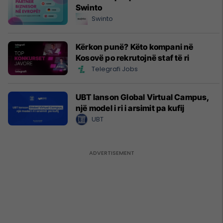
Swinto
Swinto
Kërkon punë? Këto kompani në
Kosovë po rekrutojnë staf të ri
Telegrafi Jobs
UBT lanson Global Virtual Campus,
një model i ri i arsimit pa kufij
UBT