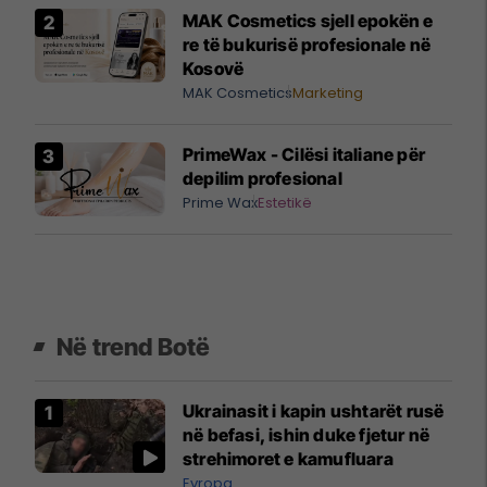
MAK Cosmetics sjell epokën e
re të bukurisë profesionale në
Kosovë
MAK Cosmetics
Marketing
PrimeWax - Cilësi italiane për
depilim profesional
Prime Wax
Estetikë
Në trend Botë
Ukrainasit i kapin ushtarët rusë
në befasi, ishin duke fjetur në
strehimoret e kamufluara
Evropa