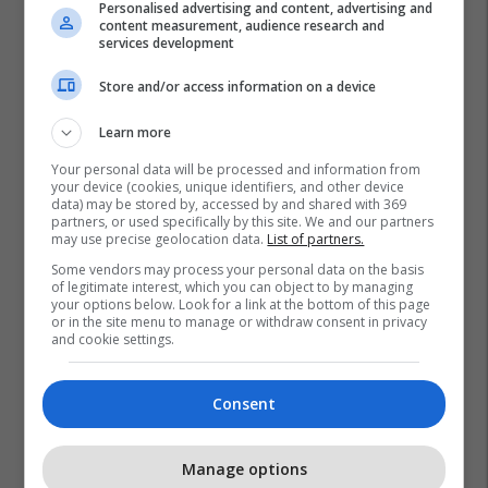
Personalised advertising and content, advertising and
content measurement, audience research and
services development
Store and/or access information on a device
Learn more
Aknet
Bakteret
Inflamacioni
Kendall Jenner
Your personal data will be processed and information from
your device (cookies, unique identifiers, and other device
data) may be stored by, accessed by and shared with 369
partners, or used specifically by this site. We and our partners
may use precise geolocation data.
List of partners.
Some vendors may process your personal data on the basis
of legitimate interest, which you can object to by managing
your options below. Look for a link at the bottom of this page
or in the site menu to manage or withdraw consent in privacy
and cookie settings.
Consent
Manage options