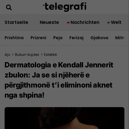
Startseite
Neueste
Nachrichten
Welt
Prishtina
Prizreni
Peja
Ferizaj
Gjakova
Mitrov
Ajo
>
Bukuri-kujdes
>
Estetikë
Dermatologia e Kendall Jennerit
zbulon: Ja se si njëherë e
përgjithmonë t’i eliminoni aknet
nga shpina!