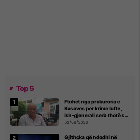
Top 5
Ftohet nga prokuroria e
Kosovës për krime lufte,
ish-gjenerali serb thotë se
dikush e tradhtoi në
02/08/2026
Beograd
Gjithçka që ndodhi në