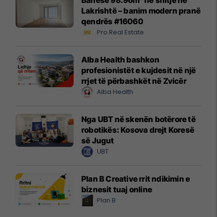
Banesë 98.96m² në shitje në
Lakrishtë – banim modern pranë
qendrës #16060
Pro Real Estate
Alba Health bashkon
profesionistët e kujdesit në një
rrjet të përbashkët në Zvicër
Alba Health
Nga UBT në skenën botërore të
robotikës: Kosova drejt Koresë
së Jugut
UBT
Plan B Creative rrit ndikimin e
biznesit tuaj online
Plan B