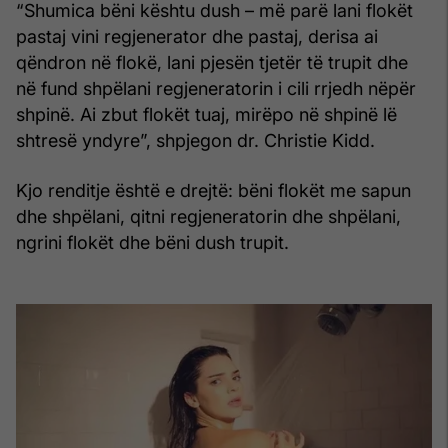
“Shumica bëni kështu dush – më parë lani flokët
pastaj vini regjenerator dhe pastaj, derisa ai
qëndron në flokë, lani pjesën tjetër të trupit dhe
në fund shpëlani regjeneratorin i cili rrjedh nëpër
shpinë. Ai zbut flokët tuaj, mirëpo në shpinë lë
shtresë yndyre”, shpjegon dr. Christie Kidd.
Kjo renditje është e drejtë: bëni flokët me sapun
dhe shpëlani, qitni regjeneratorin dhe shpëlani,
ngrini flokët dhe bëni dush trupit.