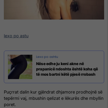
lexo po astu
Nëse edhe ju keni akne në
prapanicë ndoshta është koha që
të mos bartni këtë pjesë rrobash
Puçrrat dalin kur gjëndrat dhjamore prodhojnë së
tepërmi vaj, mbushin qelizat e lëkurës dhe mbyllin
poret.