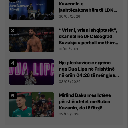
Kuvendin e
jashtëzakonshëm të LDK-
së
30/07/2026
“Vrisni, vrisni shqiptarët”,
skandal në UFC Beograd:
Buzukja u përball me thirrje
anti-shqiptare nga
01/08/2026
tribunat
Një pleskavicë e ngrënë
nga Dua Lipa në Prishtinë
në orën 04:28 të mëngjesit
- dhe bota digjitale serbe
03/08/2026
shpall gjendjen e luftës
Mirlind Daku mes lotëve
përshëndetet me Rubin
Kazanin, do të fitojë
miliona te Spartak Moska
02/08/2026