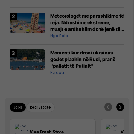
Meteorologët me parashikime të
reja: Ndryshime ekstreme,
muajt e ardhshëm do të jenë të
pazakontë
Nga Bota
Momenti kur droni ukrainas
godet plazhin në Rusi, pranë
"pallatit të Putinit"
Evropa
Jobs
Real Estate
Viva Fresh Store
Viva F