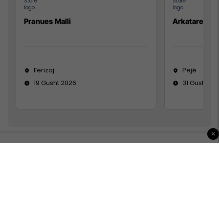
Pranues Malli
Arkatare
Ferizaj
Pejë
19 Gusht 2026
31 Gusht 20
×