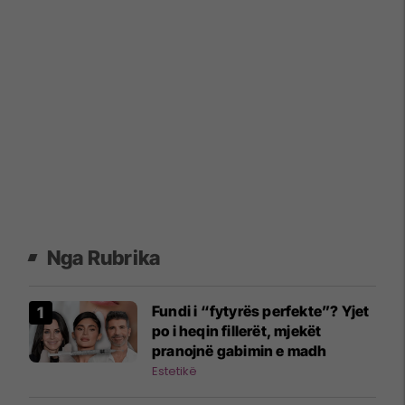
Nga Rubrika
Fundi i “fytyrës perfekte”? Yjet
po i heqin fillerët, mjekët
pranojnë gabimin e madh
Estetikë