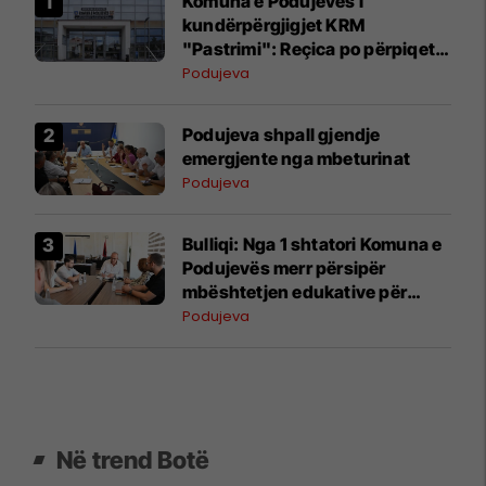
Komuna e Podujevës i
kundërpërgjigjet KRM
"Pastrimi": Reçica po përpiqet
ta bartë fajin për dështimin në
Podujeva
menaxhimin e mbeturinave
Podujeva shpall gjendje
emergjente nga mbeturinat
Podujeva
Bulliqi: Nga 1 shtatori Komuna e
Podujevës merr përsipër
mbështetjen edukative për
fëmijët me autizëm
Podujeva
Në trend Botë