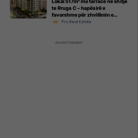
Lokal 517m² me tarracë në shitje
te Rruga C – hapësirë e
favorshme për zhvillimin e
biznesit #15796
Pro Real Estate