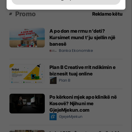
Promo
Reklamo këtu
A po don me rrnu n’deti?
Kursimet mund t’ju sjellin një
banesë
Banka Ekonomike
Plan B Creative rrit ndikimin e
biznesit tuaj online
Plan B
Po kërkoni mjek apo klinikë në
Kosovë? Njihuni me
GjejeMjekun.com
GjejeMjekun