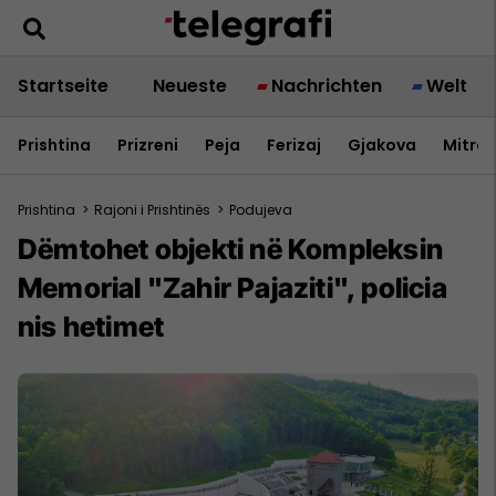
Startseite
Neueste
Nachrichten
Welt
Prishtina
Prizreni
Peja
Ferizaj
Gjakova
Mitrov
Prishtina
>
Rajoni i Prishtinës
>
Podujeva
Dëmtohet objekti në Kompleksin
Memorial "Zahir Pajaziti", policia
nis hetimet