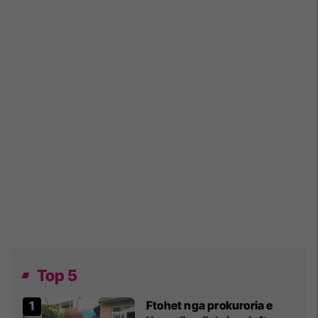
Top 5
Ftohet nga prokuroria e