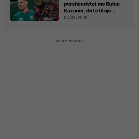
përshëndetet me Rubin
Kazanin, do të fitojë
miliona te Spartak Moska
02/08/2026