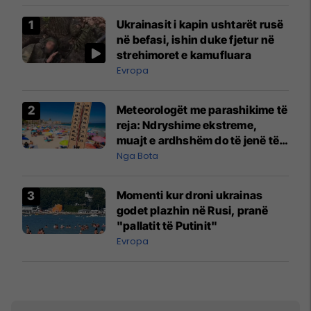
Ukrainasit i kapin ushtarët rusë
në befasi, ishin duke fjetur në
strehimoret e kamufluara
Evropa
Meteorologët me parashikime të
reja: Ndryshime ekstreme,
muajt e ardhshëm do të jenë të
pazakontë
Nga Bota
Momenti kur droni ukrainas
godet plazhin në Rusi, pranë
"pallatit të Putinit"
Evropa