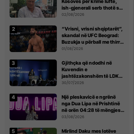
Kosovës për krime lufte,
ish-gjenerali serb thotë se
dikush e tradhtoi në
02/08/2026
Beograd
“Vrisni, vrisni shqiptarët”,
skandal në UFC Beograd:
Buzukja u përball me thirrje
anti-shqiptare nga
01/08/2026
tribunat
Gjithçka që ndodhi në
Kuvendin e
jashtëzakonshëm të LDK-
së
30/07/2026
Një pleskavicë e ngrënë
nga Dua Lipa në Prishtinë
në orën 04:28 të mëngjesit
- dhe bota digjitale serbe
03/08/2026
shpall gjendjen e luftës
Mirlind Daku mes lotëve