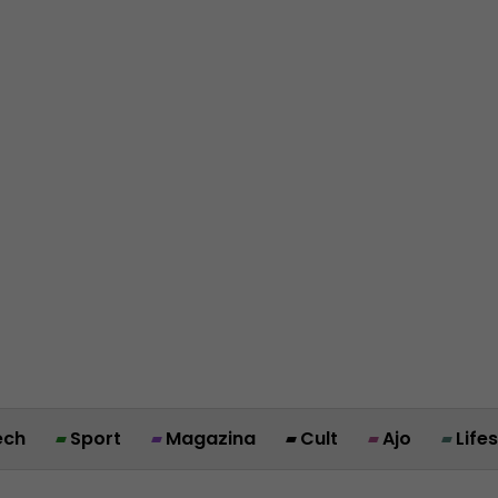
ech
Sport
Magazina
Cult
Ajo
Life