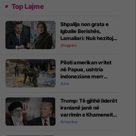
Top Lajme
Shpallja non grata e
Igballe Berishës,
Lamallari: Nuk hezitoj
të bëj të njëjtën gjë me
Shqipëri
tjerë
Piloti amerikan vritet
në Papua, ushtria
indoneziane merr
trupin e tij
Azia
Trump: Të gjithë liderët
iranianë janë në
varrimin e Khameneit,
por nuk do t’i godasim
Amerika