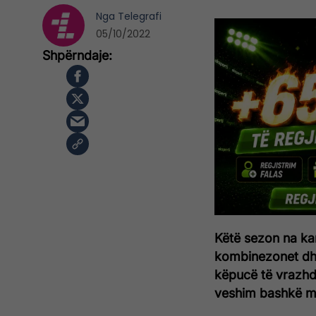
Nga
Telegrafi
05/10/2022
Këtë sezon na ka
kombinezonet dhe
këpucë të vrazhd
veshim bashkë me