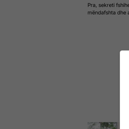
Pra, sekreti fshi
mëndafshta dhe a