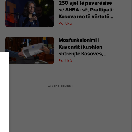
​250 vjet të pavarësisë
së SHBA-së, Prattipati:
Kosova me të vërtetë
është shteti më pro-
Politikë
amerikan në botë
Mosfunksionimi i
Kuvendit i kushton
shtrenjtë Kosovës,
ekspertët
Politikë
paralajmërojnë pasoja
afatgjata