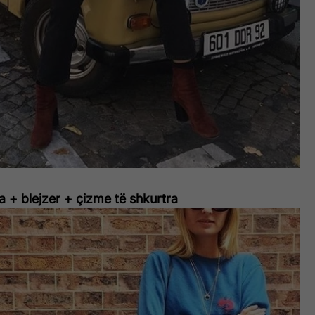
a + blejzer + çizme të shkurtra