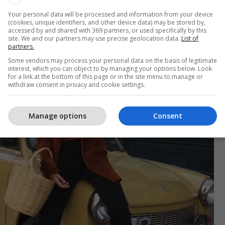
Your personal data will be processed and information from your device
(cookies, unique identifiers, and other device data) may be stored by,
accessed by and shared with 369 partners, or used specifically by this
site. We and our partners may use precise geolocation data.
List of
partners.
Some vendors may process your personal data on the basis of legitimate
interest, which you can object to by managing your options below. Look
for a link at the bottom of this page or in the site menu to manage or
withdraw consent in privacy and cookie settings.
Manage options
Consent