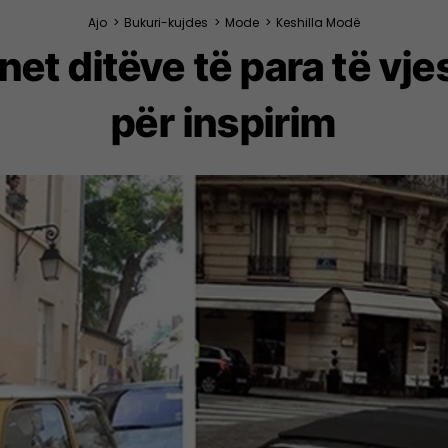
Ajo
>
Bukuri-kujdes
>
Mode
>
Keshilla Modë
net ditëve të para të v
për inspirim