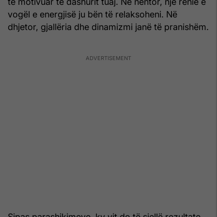
të motivuar të dashurit tuaj. Në nëntor, një rënie e
vogël e energjisë ju bën të relaksoheni. Në
dhjetor, gjallëria dhe dinamizmi janë të pranishëm.
Sipas parashikimeve, ky vit do të sjellë rezultate