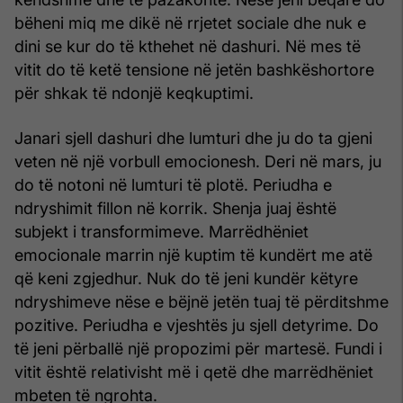
bëheni miq me dikë në rrjetet sociale dhe nuk e
dini se kur do të kthehet në dashuri. Në mes të
vitit do të ketë tensione në jetën bashkëshortore
për shkak të ndonjë keqkuptimi.
Janari sjell dashuri dhe lumturi dhe ju do ta gjeni
veten në një vorbull emocionesh. Deri në mars, ju
do të notoni në lumturi të plotë. Periudha e
ndryshimit fillon në korrik. Shenja juaj është
subjekt i transformimeve. Marrëdhëniet
emocionale marrin një kuptim të kundërt me atë
që keni zgjedhur. Nuk do të jeni kundër këtyre
ndryshimeve nëse e bëjnë jetën tuaj të përditshme
pozitive. Periudha e vjeshtës ju sjell detyrime. Do
të jeni përballë një propozimi për martesë. Fundi i
vitit është relativisht më i qetë dhe marrëdhëniet
mbeten të ngrohta.