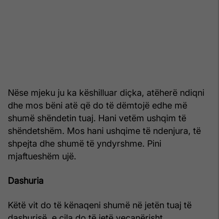
Nëse mjeku ju ka këshilluar diçka, atëherë ndiqni
dhe mos bëni atë që do të dëmtojë edhe më
shumë shëndetin tuaj. Hani vetëm ushqim të
shëndetshëm. Mos hani ushqime të ndenjura, të
shpejta dhe shumë të yndyrshme. Pini
mjaftueshëm ujë.
Dashuria
Këtë vit do të kënaqeni shumë në jetën tuaj të
dashurisë, e cila do të jetë veçanërisht