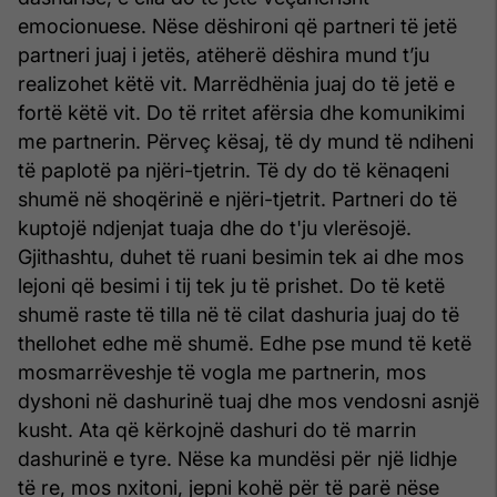
emocionuese. Nëse dëshironi që partneri të jetë
partneri juaj i jetës, atëherë dëshira mund t’ju
realizohet këtë vit. Marrëdhënia juaj do të jetë e
fortë këtë vit. Do të rritet afërsia dhe komunikimi
me partnerin. Përveç kësaj, të dy mund të ndiheni
të paplotë pa njëri-tjetrin. Të dy do të kënaqeni
shumë në shoqërinë e njëri-tjetrit. Partneri do të
kuptojë ndjenjat tuaja dhe do t'ju vlerësojë.
Gjithashtu, duhet të ruani besimin tek ai dhe mos
lejoni që besimi i tij tek ju të prishet. Do të ketë
shumë raste të tilla në të cilat dashuria juaj do të
thellohet edhe më shumë. Edhe pse mund të ketë
mosmarrëveshje të vogla me partnerin, mos
dyshoni në dashurinë tuaj dhe mos vendosni asnjë
kusht. Ata që kërkojnë dashuri do të marrin
dashurinë e tyre. Nëse ka mundësi për një lidhje
të re, mos nxitoni, jepni kohë për të parë nëse