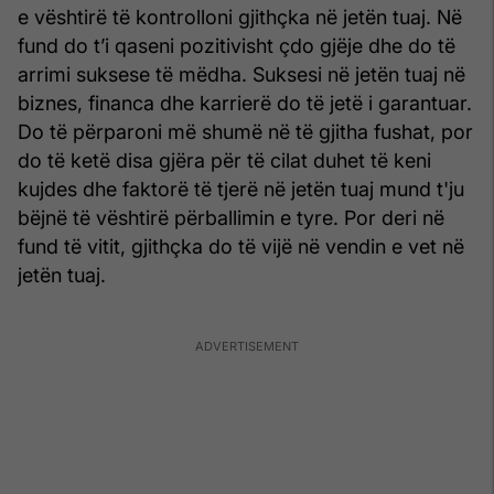
e vështirë të kontrolloni gjithçka në jetën tuaj. Në
fund do t’i qaseni pozitivisht çdo gjëje dhe do të
arrimi suksese të mëdha. Suksesi në jetën tuaj në
biznes, financa dhe karrierë do të jetë i garantuar.
Do të përparoni më shumë në të gjitha fushat, por
do të ketë disa gjëra për të cilat duhet të keni
kujdes dhe faktorë të tjerë në jetën tuaj mund t'ju
bëjnë të vështirë përballimin e tyre. Por deri në
fund të vitit, gjithçka do të vijë në vendin e vet në
jetën tuaj.