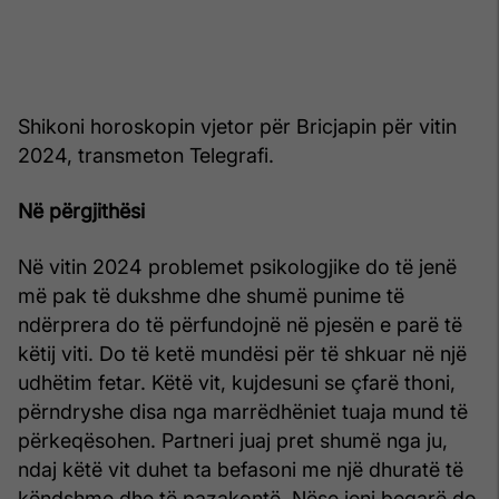
Shikoni horoskopin vjetor për Bricjapin për vitin
2024, transmeton Telegrafi.
Në përgjithësi
Në vitin 2024 problemet psikologjike do të jenë
më pak të dukshme dhe shumë punime të
ndërprera do të përfundojnë në pjesën e parë të
këtij viti. Do të ketë mundësi për të shkuar në një
udhëtim fetar. Këtë vit, kujdesuni se çfarë thoni,
përndryshe disa nga marrëdhëniet tuaja mund të
përkeqësohen. Partneri juaj pret shumë nga ju,
ndaj këtë vit duhet ta befasoni me një dhuratë të
këndshme dhe të pazakontë. Nëse jeni beqarë do