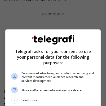
Telegrafi asks for your consent to use
your personal data for the following
purposes:
Personalised advertising and content, advertising and
content measurement, audience research and
services development
Store and/or access information on a device
Ky vit do të jetë shumë i mirë për studentët.
Angazhimi juaj i madh në studime do të jetë e
Learn more
suksesshme dhe do të merrni rezultate të mira në