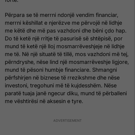
Përpara se të merrni ndonjë vendim financiar,
merrni këshillat e njerëzve me përvojë në lidhje
me këtë dhe më pas vazhdoni dhe bëni çdo hap.
Do të ketë një rritje të pasurisë së shtëpisë, por
mund të ketë një lloj mosmarrëveshjeje në lidhje
me të. Në një situatë të tillë, mos vazhdoni më tej,
përndryshe, nëse lind një mosmarrëveshje ligjore,
mund të pësoni humbje financiare. Shmangni
përfshirjen në biznese të rrezikshme dhe nëse
investoni, tregohuni më të kujdesshëm. Nëse
paratë tuaja janë ngecur diku, mund të përballeni
me vështirësi në aksesin e tyre.