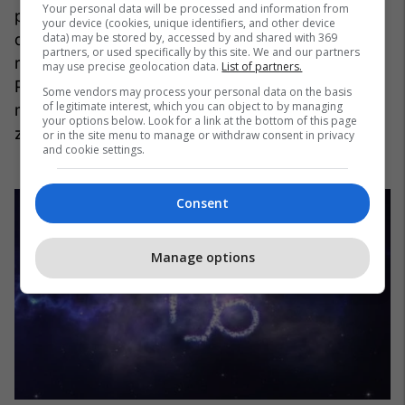
Your personal data will be processed and information from
provim. Nëse dëshironi të studioni jashtë shtetit,
your device (cookies, unique identifiers, and other device
data) may be stored by, accessed by and shared with 369
do t'ia dilni mbanë, por përpara se të
partners, or used specifically by this site. We and our partners
regjistroheni, hulumtoni mirë institucionin.
may use precise geolocation data.
List of partners.
Përqendrimi juaj do të jetë i fokusuar në të
Some vendors may process your personal data on the basis
of legitimate interest, which you can object to by managing
mësuarit. Këtë vit përveç studimeve do të
your options below. Look for a link at the bottom of this page
zhvilloni edhe talentet tuaja.
or in the site menu to manage or withdraw consent in privacy
and cookie settings.
Consent
Manage options