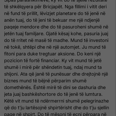
të shkëlqyera për Bricjapët. Nga fillimi i vitit deri
në fund të prillit, lëvizjet planetare do të jenë në
anën tuaj, do të jeni të bekuar me një ndjenjë
paqeje mendore dhe do të pasuroheni shumë në
jetën tuaj familjare. Gjatë kësaj kohe, pasuria juaj
do të rritet në masë të madhe. Mund të investoni
në tokë, shtëpi dhe në një automjet. Ju mund të
fitoni para duke tregtuar aksione. Do keni një
pozicion të fortë financiar. Ky vit mund të jetë
shumë i mirë për shëndetin tuaj, ndaj mund ta
shijoni. Ata që janë të punësuar dhe drejtojnë një
biznes mund të bëjnë përparim shumë
domethënës. Është mirë të dini se dashuria dhe
jeta juaj bashkëshortore do të jenë të lumtura.
Këtë vit mund të ndërmerrni shumë pelegrinazhe
që do t'ju lartësojnë shpirtërisht dhe do t'ju sjellin
paqe në shpirt. Do të mësoni të ecni përpara në