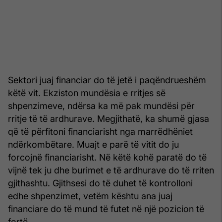
Sektori juaj financiar do të jetë i paqëndrueshëm
këtë vit. Ekziston mundësia e rritjes së
shpenzimeve, ndërsa ka më pak mundësi për
rritje të të ardhurave. Megjithatë, ka shumë gjasa
që të përfitoni financiarisht nga marrëdhëniet
ndërkombëtare. Muajt e parë të vitit do ju
forcojnë financiarisht. Në këtë kohë paratë do të
vijnë tek ju dhe burimet e të ardhurave do të rriten
gjithashtu. Gjithsesi do të duhet të kontrolloni
edhe shpenzimet, vetëm kështu ana juaj
financiare do të mund të futet në një pozicion të
fortë.