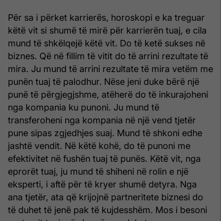
Për sa i përket karrierës, horoskopi e ka treguar
këtë vit si shumë të mirë për karrierën tuaj, e cila
mund të shkëlqejë këtë vit. Do të ketë sukses në
biznes. Që në fillim të vitit do të arrini rezultate të
mira. Ju mund të arrini rezultate të mira vetëm me
punën tuaj të palodhur. Nëse jeni duke bërë një
punë të përgjegjshme, atëherë do të inkurajoheni
nga kompania ku punoni. Ju mund të
transferoheni nga kompania në një vend tjetër
pune sipas zgjedhjes suaj. Mund të shkoni edhe
jashtë vendit. Në këtë kohë, do të punoni me
efektivitet në fushën tuaj të punës. Këtë vit, nga
eprorët tuaj, ju mund të shiheni në rolin e një
eksperti, i aftë për të kryer shumë detyra. Nga
ana tjetër, ata që krijojnë partneritete biznesi do
të duhet të jenë pak të kujdesshëm. Mos i besoni