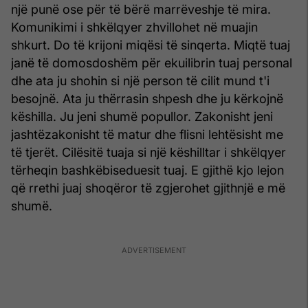
një punë ose për të bërë marrëveshje të mira.
Komunikimi i shkëlqyer zhvillohet në muajin
shkurt. Do të krijoni miqësi të sinqerta. Miqtë tuaj
janë të domosdoshëm për ekuilibrin tuaj personal
dhe ata ju shohin si një person të cilit mund t'i
besojnë. Ata ju thërrasin shpesh dhe ju kërkojnë
këshilla. Ju jeni shumë popullor. Zakonisht jeni
jashtëzakonisht të matur dhe flisni lehtësisht me
të tjerët. Cilësitë tuaja si një këshilltar i shkëlqyer
tërheqin bashkëbiseduesit tuaj. E gjithë kjo lejon
që rrethi juaj shoqëror të zgjerohet gjithnjë e më
shumë.