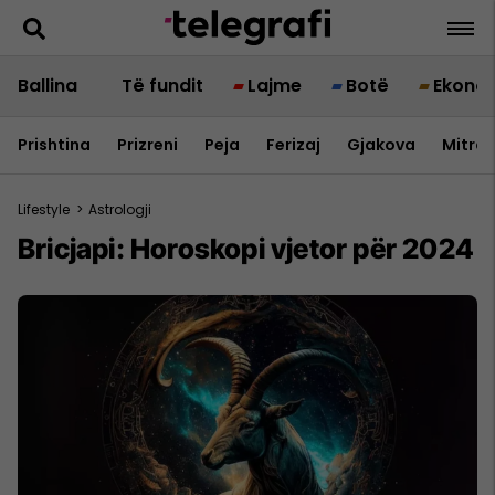
Ballina
Të fundit
Lajme
Botë
Ekono
Prishtina
Prizreni
Peja
Ferizaj
Gjakova
Mitrov
Lifestyle
>
Astrologji
Bricjapi: Horoskopi vjetor për 2024