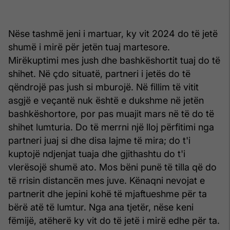
Nëse tashmë jeni i martuar, ky vit 2024 do të jetë
shumë i mirë për jetën tuaj martesore.
Mirëkuptimi mes jush dhe bashkëshortit tuaj do të
shihet. Në çdo situatë, partneri i jetës do të
qëndrojë pas jush si mburojë. Në fillim të vitit
asgjë e veçantë nuk është e dukshme në jetën
bashkëshortore, por pas muajit mars në të do të
shihet lumturia. Do të merrni një lloj përfitimi nga
partneri juaj si dhe disa lajme të mira; do t'i
kuptojë ndjenjat tuaja dhe gjithashtu do t'i
vlerësojë shumë ato. Mos bëni punë të tilla që do
të rrisin distancën mes juve. Kënaqni nevojat e
partnerit dhe jepini kohë të mjaftueshme për ta
bërë atë të lumtur. Nga ana tjetër, nëse keni
fëmijë, atëherë ky vit do të jetë i mirë edhe për ta.