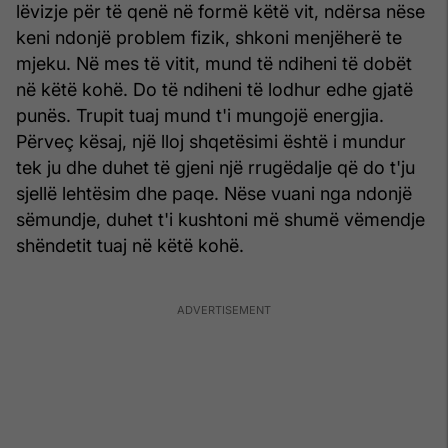
lëvizje për të qenë në formë këtë vit, ndërsa nëse
keni ndonjë problem fizik, shkoni menjëherë te
mjeku. Në mes të vitit, mund të ndiheni të dobët
në këtë kohë. Do të ndiheni të lodhur edhe gjatë
punës. Trupit tuaj mund t'i mungojë energjia.
Përveç kësaj, një lloj shqetësimi është i mundur
tek ju dhe duhet të gjeni një rrugëdalje që do t'ju
sjellë lehtësim dhe paqe. Nëse vuani nga ndonjë
sëmundje, duhet t'i kushtoni më shumë vëmendje
shëndetit tuaj në këtë kohë.