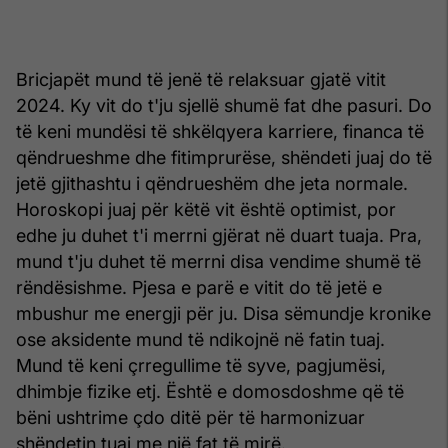
Bricjapët mund të jenë të relaksuar gjatë vitit
2024. Ky vit do t'ju sjellë shumë fat dhe pasuri. Do
të keni mundësi të shkëlqyera karriere, financa të
qëndrueshme dhe fitimprurëse, shëndeti juaj do të
jetë gjithashtu i qëndrueshëm dhe jeta normale.
Horoskopi juaj për këtë vit është optimist, por
edhe ju duhet t'i merrni gjërat në duart tuaja. Pra,
mund t'ju duhet të merrni disa vendime shumë të
rëndësishme. Pjesa e parë e vitit do të jetë e
mbushur me energji për ju. Disa sëmundje kronike
ose aksidente mund të ndikojnë në fatin tuaj.
Mund të keni çrregullime të syve, pagjumësi,
dhimbje fizike etj. Është e domosdoshme që të
bëni ushtrime çdo ditë për të harmonizuar
shëndetin tuaj me një fat të mirë.