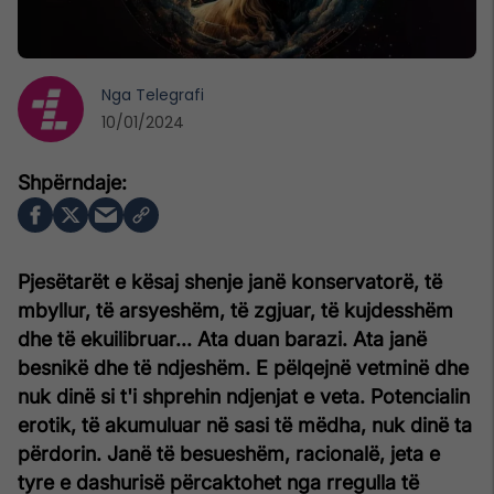
Nga
Telegrafi
10/01/2024
Pjesëtarët e kësaj shenje janë konservatorë, të
mbyllur, të arsyeshëm, të zgjuar, të kujdesshëm
dhe të ekuilibruar... Ata duan barazi. Ata janë
besnikë dhe të ndjeshëm. E pëlqejnë vetminë dhe
nuk dinë si t'i shprehin ndjenjat e veta. Potencialin
erotik, të akumuluar në sasi të mëdha, nuk dinë ta
përdorin. Janë të besueshëm, racionalë, jeta e
tyre e dashurisë përcaktohet nga rregulla të