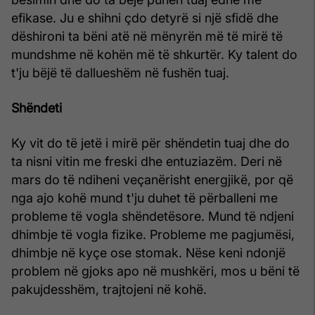
efikase. Ju e shihni çdo detyrë si një sfidë dhe
dëshironi ta bëni atë në mënyrën më të mirë të
mundshme në kohën më të shkurtër. Ky talent do
t'ju bëjë të dallueshëm në fushën tuaj.
Shëndeti
Ky vit do të jetë i mirë për shëndetin tuaj dhe do
ta nisni vitin me freski dhe entuziazëm. Deri në
mars do të ndiheni veçanërisht energjikë, por që
nga ajo kohë mund t'ju duhet të përballeni me
probleme të vogla shëndetësore. Mund të ndjeni
dhimbje të vogla fizike. Probleme me pagjumësi,
dhimbje në kyçe ose stomak. Nëse keni ndonjë
problem në gjoks apo në mushkëri, mos u bëni të
pakujdesshëm, trajtojeni në kohë.