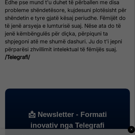
Edhe pse mund t'u duhet të përballen me disa
probleme shëndetësore, kujdesuni plotësisht për
shëndetin e tyre gjatë kësaj periudhe. Fëmijët do
të jenë arsyeja e lumturisë suaj. Nëse ata do të
jenë këmbëngulës për diçka, përpiquni ta
shpjegoni atë me shumë dashuri. Ju do t'i jepni
përparësi zhvillimit intelektual të fëmijës suaj.
/Telegrafi/
×