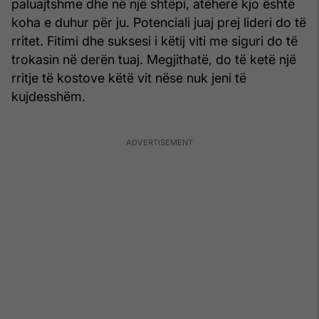
paluajtshme dhe në një shtëpi, atëherë kjo është
koha e duhur për ju. Potenciali juaj prej lideri do të
rritet. Fitimi dhe suksesi i këtij viti me siguri do të
trokasin në derën tuaj. Megjithatë, do të ketë një
rritje të kostove këtë vit nëse nuk jeni të
kujdesshëm.