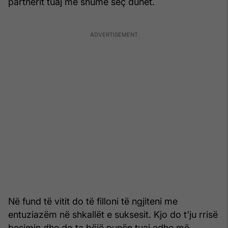
partnerit tuaj më shumë seç duhet.
Në fund të vitit do të filloni të ngjiteni me
entuziazëm në shkallët e suksesit. Kjo do t'ju rrisë
besimin dhe do ta bëjë punën tuaj edhe më