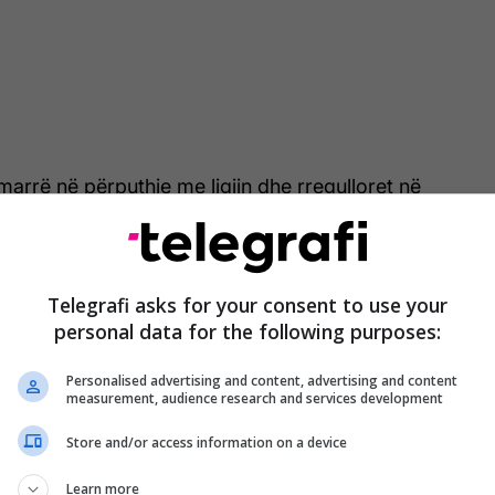
arrë në përputhje me ligjin dhe rregulloret në
 periudhe, menaxhmenti i RTK-së do të kryejë një
shme të situatës dhe të raportimit në përgjithësi, me
tifikohen të gjitha shkeljet e mundshme të
esionale dhe të merren masat e duhura për t’i
Telegrafi asks for your consent to use your
personal data for the following purposes:
Personalised advertising and content, advertising and content
 tjera disiplinore do të ndërmerren ndaj të gjithë
measurement, audience research and services development
irë në shkeljet e raportimit profesional dhe që janë
 ligjet dhe rregulloret me të cilat operon RTK",
Store and/or access information on a device
.
Learn more