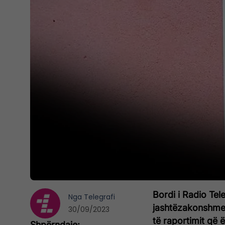
Bordi i Radio Tel
Nga
Telegrafi
jashtëzakonshme t
30/09/2023
të raportimit që 