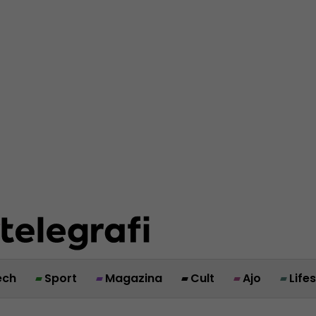
ech
Sport
Magazina
Cult
Ajo
Life