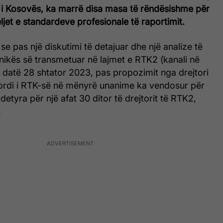
c i Kosovës, ka marrë disa masa të rëndësishme për
eljet e standardeve profesionale të raportimit.
se pas një diskutimi të detajuar dhe një analize të
onikës së transmetuar në lajmet e RTK2 (kanali në
 datë 28 shtator 2023, pas propozimit nga drejtori
Bordi i RTK-së në mënyrë unanime ka vendosur për
etyra për një afat 30 ditor të drejtorit të RTK2,
.