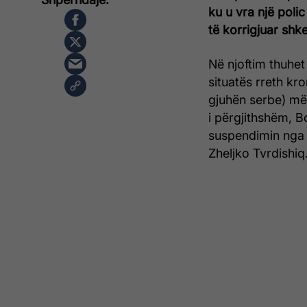
ku u vra një poli
të korrigjuar shk
Në njoftim thuhet 
situatës rreth kr
gjuhën serbe) më
i përgjithshëm, 
suspendimin nga d
Zheljko Tvrdishiq