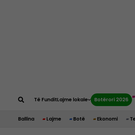
Të Fundit
Lajme lokale
Botërori 2026
Ballina
Lajme
Botë
Ekonomi
T