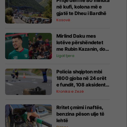
Pritje deri në 80 minuta
në kufi, kolona më e
gjatë te Dheu i Bardhë
Kosovë
Mirlind Daku mes
lotëve përshëndetet
me Rubin Kazanin, do
të fitojë miliona te
Ligat tjera
Spartak Moska
Policia shqipton mbi
1800 gjoba në 24 orët
e fundit, 108 aksidente
trafiku
Kronika e Zezë
Rritet çmimi i naftës,
benzina pëson ulje të
lehtë