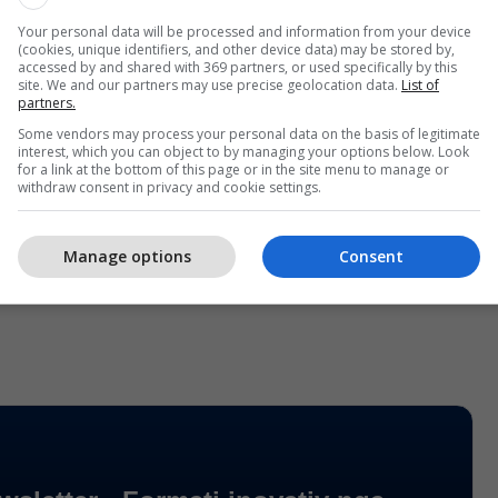
 të RTK-së më datën 24 shtator përmes një e-maili
Your personal data will be processed and information from your device
(cookies, unique identifiers, and other device data) may be stored by,
ejtori i përgjithshëm dhe rrjedhimisht nga të gjitha
accessed by and shared with 369 partners, or used specifically by this
site. We and our partners may use precise geolocation data.
List of
ë kujdes të shtuar dhe vigjilencë në raport me
partners.
ë raportojnë me profesionalizëm.
Some vendors may process your personal data on the basis of legitimate
interest, which you can object to by managing your options below. Look
for a link at the bottom of this page or in the site menu to manage or
vazhdon të mbështesë lirinë e mediave,
withdraw consent in privacy and cookie settings.
he integritetin e raportimit të pavarur, dhe është i
ojë që të gjitha veprimet të përputhen me këto
Manage options
Consent
gjin për RTK dhe frymën kushtetuese të Republikës
t në njoftim. /Telegrafi/