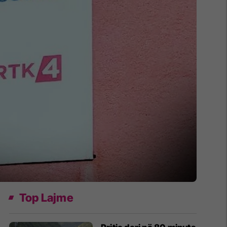
Top Lajme