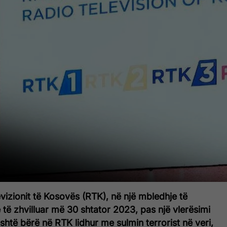
evizionit të Kosovës (RTK), në një mbledhje të
ë zhvilluar më 30 shtator 2023, pas një vlerësimi
është bërë në RTK lidhur me sulmin terrorist në veri,