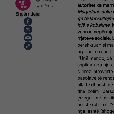
autoritet ka mar
16/06/2017
Maqedoni, duke e
që të konsultojmë
lojë e kobshme.
K
vepron nëpërmjet 
rrjeteve sociale.
përshkruan si man
organet e rendit
''Unë mendoj që "
shpikur nga njerë
Njerëz introverte 
pasojave të renda
tilla të dhunshme
dhe izolim i pers
çrregullime psik
përshkruhen si ''
nga jashtë (shoqë