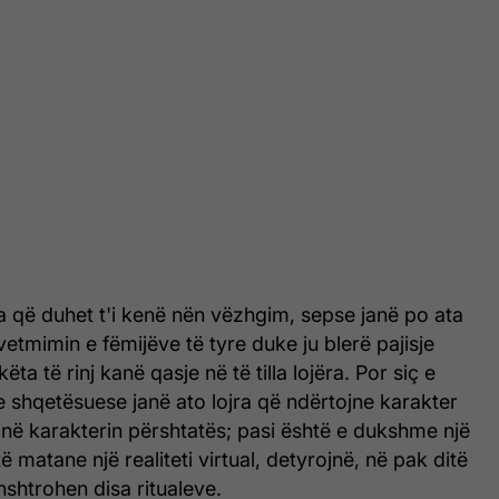
ata që duhet t'i kenë nën vëzhgim, sepse janë po ata
vetmimin e fëmijëve të tyre duke ju blerë pajisje
ëta të rinj kanë qasje në të tilla lojëra. Por siç e
me shqetësuese janë ato lojra që ndërtojne karakter
jnë karakterin përshtatës; pasi është e dukshme një
të matane një realiteti virtual, detyrojnë, në pak ditë
nënshtrohen disa ritualeve.