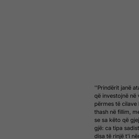
''Prindërit janë 
që investojnë në 
përmes të cilave k
thash në fillim, 
se sa këto që gje
gjë: ca tipa sadis
disa të rinjë t'i 