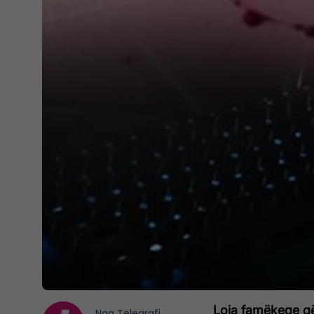
Loja famëkeqe që
Nga
Telegrafi