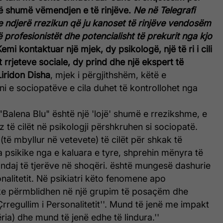
rë shumë vëmendjen e të rinjëve.
Ne në Telegrafi
 ndjerë rrezikun që ju kanoset të rinjëve vendosëm
 profesionistët dhe potencialisht të prekurit nga kjo
emi kontaktuar një mjek, dy psikologë, një të ri i cili
rrjeteve sociale, dy prind dhe një ekspert të
Liridon Disha
, mjek i përgjithshëm, këtë e
i e sociopatëve e cila duhet të kontrollohet nga
Balena Blu" është një 'lojë' shumë e rrezikshme, e
z të cilët në psikologji përshkruhen si sociopatë.
(të mbyllur në vetevete) të cilët për shkak të
 psikike nga e kaluara e tyre, shprehin mënyra të
 ndaj të tjerëve në shoqëri. është mungesë dashurie
onalitetit. Në psikiatri këto fenomene apo
ike përmblidhen në një grupim të posaçëm dhe
Çrregullim i Personalitetit''. Mund të jenë me impakt
ria) dhe mund të jenë edhe të lindura.''