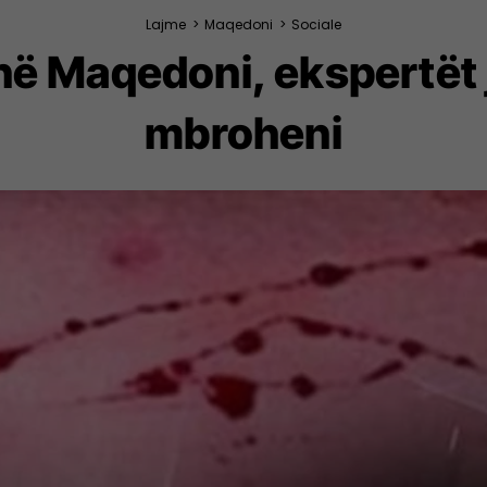
Lajme
>
Maqedoni
>
Sociale
 në Maqedoni, ekspertët j
mbroheni