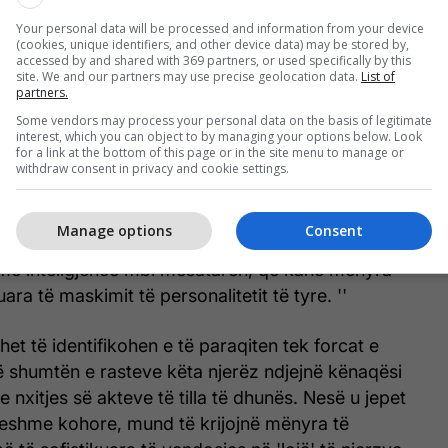
Your personal data will be processed and information from your device
(cookies, unique identifiers, and other device data) may be stored by,
accessed by and shared with 369 partners, or used specifically by this
site. We and our partners may use precise geolocation data.
List of
partners.
Some vendors may process your personal data on the basis of legitimate
interest, which you can object to by managing your options below. Look
ë, këto pasoja shprehen me disidenca ndaj
for a link at the bottom of this page or in the site menu to manage or
ndit shoqëror, me hakmarrje ndaj shoqërisë dhe ato
withdraw consent in privacy and cookie settings.
onin e tyre përmes shprehjes së akteve të dhunes
rsonave të tjerë me labilitet emocional. Personat me
Manage options
Consent
la, shpeshherë dijnë të jenë edhe njerëz me pozita të
, me inteligjencë mbi mesataren, që kanë mënyra
ara të maskimit të personalitetit të tyre. ''
duhet të identifikohen e të paraqiten tek forcat e
ë shumtën e rasteve këta njerëz ndjejnë kënaqësi
e nxitjes së akteve të tilla të dhunës. Nesë u jepet
ueshme kohore, mund të krijojnë mënyra të