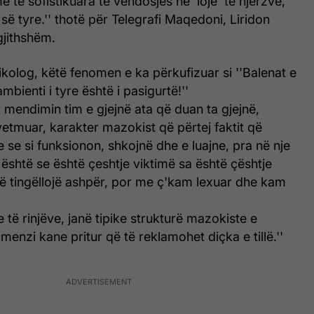
të sofistikuara të vendosjes në 'lojë' të njerzve,
s së tyre.'' thotë për Telegrafi Maqedoni, Liridon
gjithshëm.
sikolog, këtë fenomen e ka përkufizuar si ''Balenat e
mbienti i tyre është i pasigurtë!''
r mendimin tim e gjejnë ata që duan ta gjejnë,
 vetmuar, karakter mazokist që përtej faktit që
e se si funksionon, shkojnë dhe e luajne, pra në nje
është se është çeshtje viktimë sa është çështje
ë tingëllojë ashpër, por me ç'kam lexuar dhe kam
 të rinjëve, janë tipike strukturë mazokiste e
 menzi kane pritur që të reklamohet diçka e tillë.''