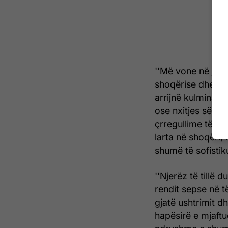
''Më vone në jet
shoqërise dhe re
arrijnë kulminaci
ose nxitjes së pe
çrregullime të til
larta në shoqëri
shumë të sofistiku
''Njerëz të tillë 
rendit sepse në t
gjatë ushtrimit dh
hapësirë e mjaft