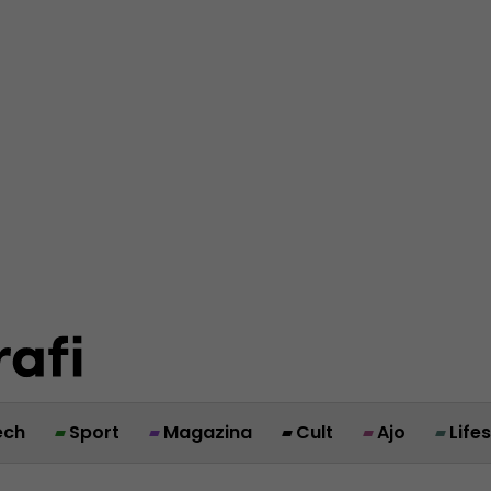
ech
Sport
Magazina
Cult
Ajo
Life