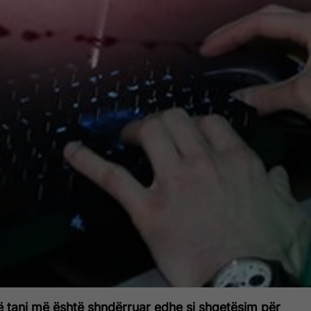
 tani më është shndërruar edhe si shqetësim për