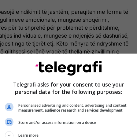
i pasojë e ndikimit të jashtëm, paraqiten me forma të
gullimeve emocionale, mungesë shoqërimi,
ës për tu shprehë për problemet e përditshme,
hjes individuale, mungesë e ndjenjës së dashurisë,
esit nga të tjerët etj. Këto mënyra të ndryshme të
ë gjithsesi se lënë vragë të thella në zhvillimin e
llt të personalitetit të njeriut. ''
Telegrafi asks for your consent to use your
personal data for the following purposes:
Personalised advertising and content, advertising and content
measurement, audience research and services development
Store and/or access information on a device
Learn more