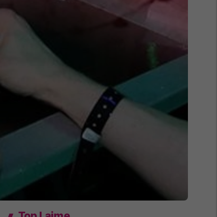
Top Lajme