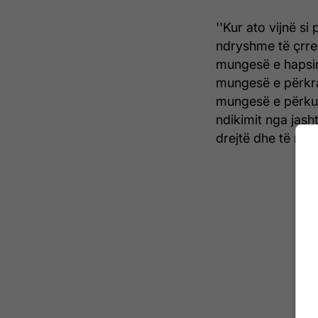
''Kur ato vijnë s
ndryshme të çrre
mungesë e hapsir
mungesë e përkra
mungesë e përkujd
ndikimit nga jasht
drejtë dhe të rregu