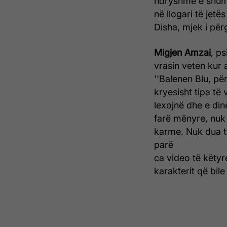
ndryshme e shumë 
në llogari të jetë
Disha, mjek i për
Migjen Amzai
, p
vrasin veten kur a
''Balenen Blu, pë
kryesisht tipa të
lexojnë dhe e din
farë mënyre, nuk 
karme. Nuk dua t
parë
ca video të këtyre
karakterit që bile