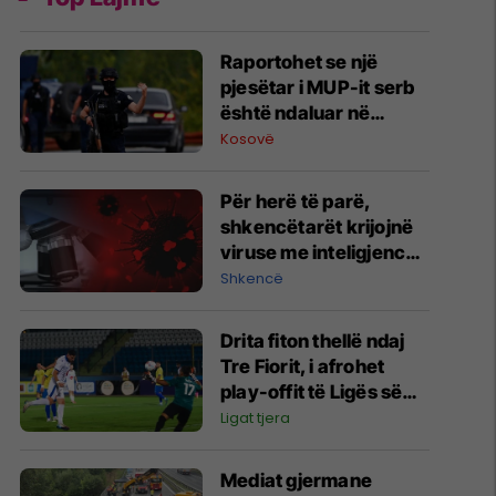
Raportohet se një
pjesëtar i MUP-it serb
është ndaluar në
Jarinë
Kosovë
Për herë të parë,
shkencëtarët krijojnë
viruse me inteligjencë
artificiale
Shkencë
Drita fiton thellë ndaj
Tre Fiorit, i afrohet
play-offit të Ligës së
Konferencës
Ligat tjera
Mediat gjermane