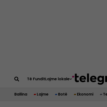
Të Fundit
Lajme lokale
Ballina
Lajme
Botë
Ekonomi
T