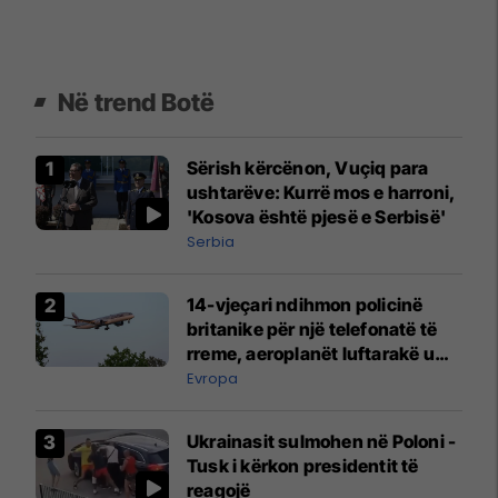
Në trend Botë
Sërish kërcënon, Vuçiq para
ushtarëve: Kurrë mos e harroni,
'Kosova është pjesë e Serbisë'
Serbia
14-vjeçari ndihmon policinë
britanike për një telefonatë të
rreme, aeroplanët luftarakë u
ngritën në ajër për të
Evropa
interceptuar fluturaken e Qatar
Airways që po shkonte drejt
Ukrainasit sulmohen në Poloni -
Mançesterit
Tusk i kërkon presidentit të
reagojë