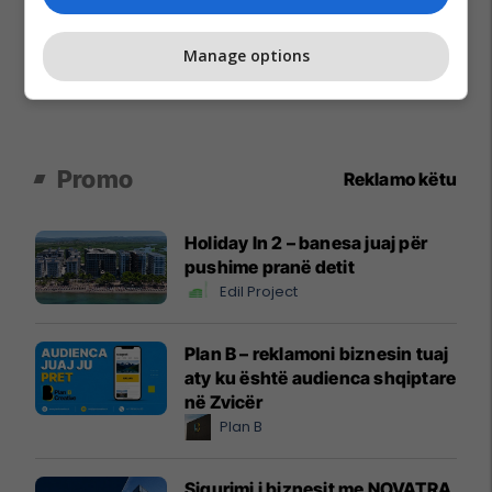
Manage options
Promo
Reklamo këtu
Holiday In 2 – banesa juaj për
pushime pranë detit
Edil Project
Plan B – reklamoni biznesin tuaj
aty ku është audienca shqiptare
në Zvicër
Plan B
Sigurimi i biznesit me NOVATRA