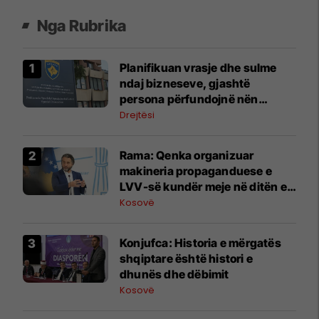
Nga Rubrika
​Planifikuan vrasje dhe sulme
ndaj bizneseve, gjashtë
persona përfundojnë nën
aktakuzë
Drejtësi
Rama: Qenka organizuar
makineria propaganduese e
LVV-së kundër meje në ditën e
Kuvendit të LDK-së
Kosovë
​Konjufca: Historia e mërgatës
shqiptare është histori e
dhunës dhe dëbimit
Kosovë