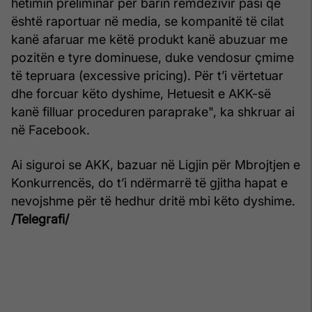
hetimin preliminar për barin remdezivir pasi që
është raportuar në media, se kompanitë të cilat
kanë afaruar me këtë produkt kanë abuzuar me
pozitën e tyre dominuese, duke vendosur çmime
të tepruara (excessive pricing). Për t’i vërtetuar
dhe forcuar këto dyshime, Hetuesit e AKK-së
kanë filluar proceduren paraprake", ka shkruar ai
në Facebook.
Ai siguroi se AKK, bazuar në Ligjin për Mbrojtjen e
Konkurrencës, do t’i ndërmarrë të gjitha hapat e
nevojshme për të hedhur dritë mbi këto dyshime.
/Telegrafi/