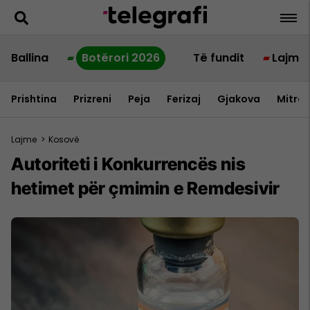
Ballina
Botërori 2026
Të fundit
Lajme
Prishtina
Prizreni
Peja
Ferizaj
Gjakova
Mitrov
Lajme
>
Kosovë
​Autoriteti i Konkurrencës nis
hetimet për çmimin e Remdesivir