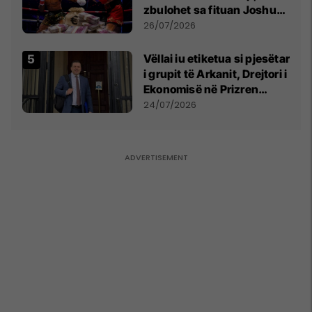
zbulohet sa fituan Joshua
e Prenga
26/07/2026
Vëllai iu etiketua si pjesëtar
i grupit të Arkanit, Drejtori i
Ekonomisë në Prizren
mohon pretendimet
24/07/2026