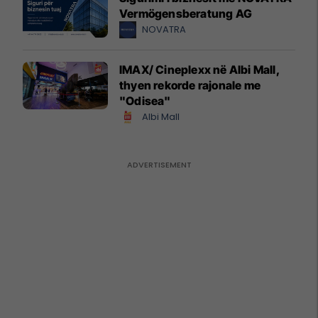
Vermögensberatung AG
NOVATRA
IMAX/ Cineplexx në Albi Mall,
thyen rekorde rajonale me
"Odisea"
Albi Mall