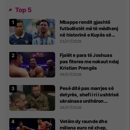
Top 5
Mbappe rendit gjashtë
futbollistët më të mëdhenj
në historinë e Kupës së
Botës, Messi mbetet i dyti
23/07/2026
Fjalët e para të Joshuas
pas fitores me nokaut ndaj
Kristian Prengës
26/07/2026
Pesë ditë pas marrjes së
detyrës, shefi i ri i ushtrisë
ukrainase urdhëron
kontroll të madh
26/07/2026
Vetëm dy raunde dhe
miliona euro në xhep,