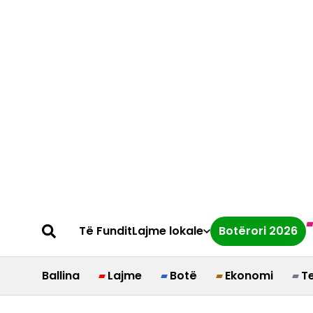
Të Fundit
Lajme lokale
Botërori 2026
Ballina
Lajme
Botë
Ekonomi
T