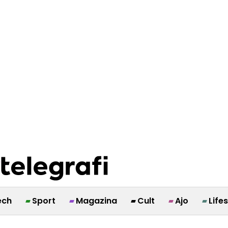
ech
Sport
Magazina
Cult
Ajo
Life