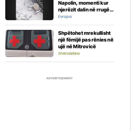
Napolin, momenti kur
njerëzit dalin në rrugë -
dëme të shumta nga
Evropa
rrëshqitjet e dheut
Shpëtohet mrekullisht
një fëmijë pas rënies në
ujë në Mitrovicë
Shëndetësi