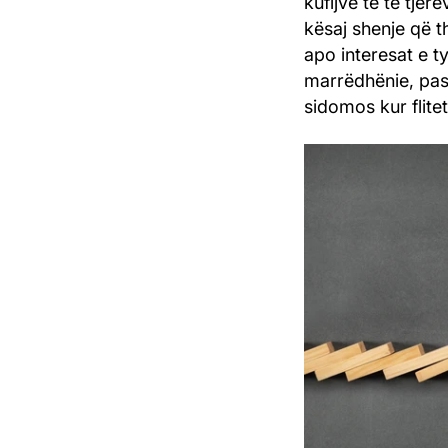
kufijve të të tjer
kësaj shenje që t
apo interesat e t
marrëdhënie, pas
sidomos kur flitet