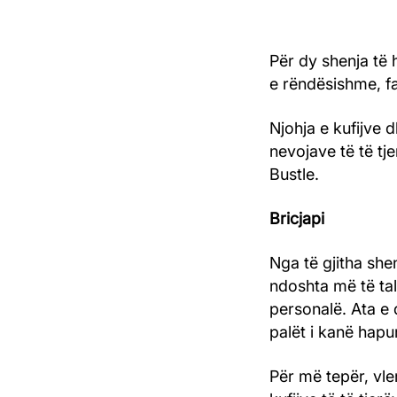
Për dy shenja të 
e rëndësishme, fa
Njohja e kufijve 
nevojave të të tj
Bustle.
Bricjapi
Nga të gjitha she
ndoshta më të tal
personalë. Ata e 
palët i kanë hapur
Për më tepër, vle