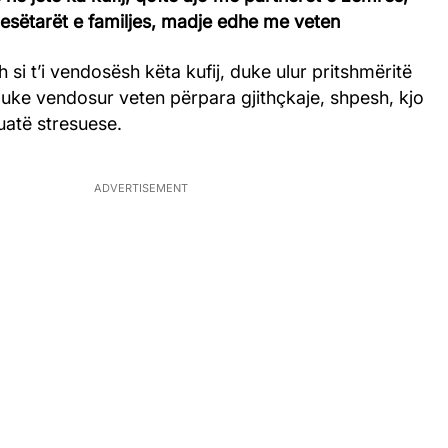
jesëtarët e familjes, madje edhe me veten
h si t’i vendosësh këta kufij, duke ulur pritshmëritë
duke vendosur veten përpara gjithçkaje, shpesh, kjo
tuatë stresuese.