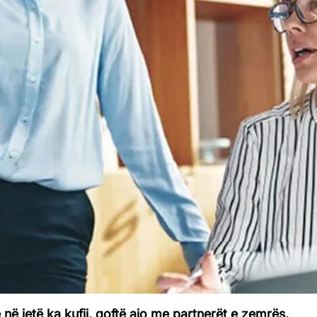
ë jetë ka kufij, qoftë ajo me partnerët e zemrës,