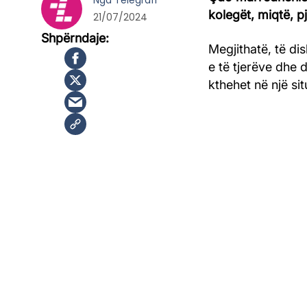
Nga
Telegrafi
kolegët, miqtë, p
21/07/2024
Megjithatë, të dis
e të tjerëve dhe 
kthehet në një si