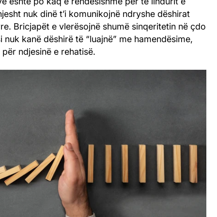
ëve është po kaq e rëndësishme për të lindurit e
hjesht nuk dinë t’i komunikojnë ndryshe dëshirat
yre. Bricjapët e vlerësojnë shumë sinqeritetin në çdo
i nuk kanë dëshirë të “luajnë” me hamendësime,
 për ndjesinë e rehatisë.