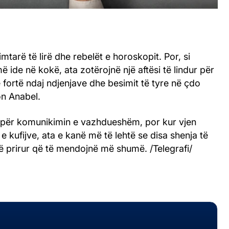
mtarë të lirë dhe rebelët e horoskopit. Por, si
ide në kokë, ata zotërojnë një aftësi të lindur për
ë fortë ndaj ndjenjave dhe besimit të tyre në çdo
on Anabel.
n për komunikimin e vazhdueshëm, por kur vjen
e kufijve, ata e kanë më të lehtë se disa shenja të
të prirur që të mendojnë më shumë. /Telegrafi/