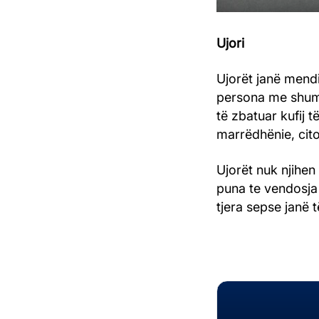
Ujori
Ujorët janë mendi
persona me shumë 
të zbatuar kufij t
marrëdhënie, cit
Ujorët nuk njihe
puna te vendosja 
tjera sepse janë 