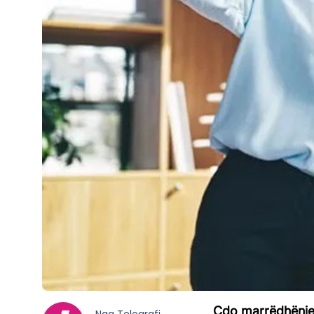
Çdo marrëdhënie n