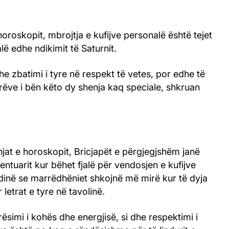
horoskopit, mbrojtja e kufijve personalë është tejet
lë edhe ndikimit të Saturnit.
dhe zbatimi i tyre në respekt të vetes, por edhe të
erëve i bën këto dy shenja kaq speciale, shkruan
njat e horoskopit, Bricjapët e përgjegjshëm janë
entuarit kur bëhet fjalë për vendosjen e kufijve
dinë se marrëdhëniet shkojnë më mirë kur të dyja
 letrat e tyre në tavolinë.
rësimi i kohës dhe energjisë, si dhe respektimi i