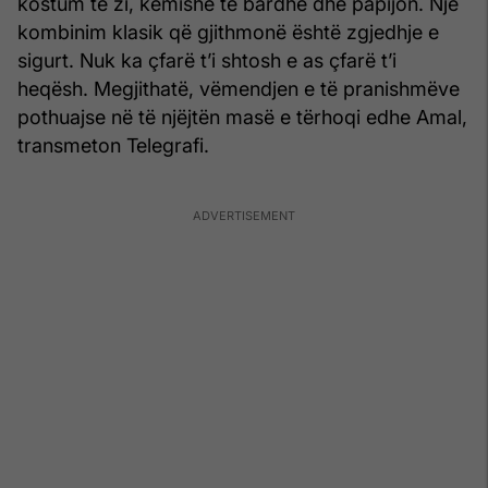
kostum të zi, këmishë të bardhë dhe papijon. Një
kombinim klasik që gjithmonë është zgjedhje e
sigurt. Nuk ka çfarë t’i shtosh e as çfarë t’i
heqësh. Megjithatë, vëmendjen e të pranishmëve
pothuajse në të njëjtën masë e tërhoqi edhe Amal,
transmeton Telegrafi.