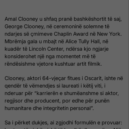
Amal Clooney u shfaq pranë bashkëshortit të saj,
George Clooney, në ceremoninë solemne të
ndarjes së çmimeve Chaplin Award në New York.
Mbrëmja gala u mbajt në Alice Tully Hall, në
kuadër të Lincoln Center, ndërsa kjo ngjarje
konsiderohet një nga momentet më të
rëndësishme vjetore kushtuar artit filmik.
Clooney, aktori 64-vjeçar fitues i Oscarit, ishte në
qendër të vëmendjes si laureati i këtij viti, i
nderuar për “karrierën e shumëanshme si aktor,
regjisor dhe producent, por edhe për punën
humanitare dhe integritetin personal”.
Sa i përket dukjes, ai zgjodhi formulën e provuar: