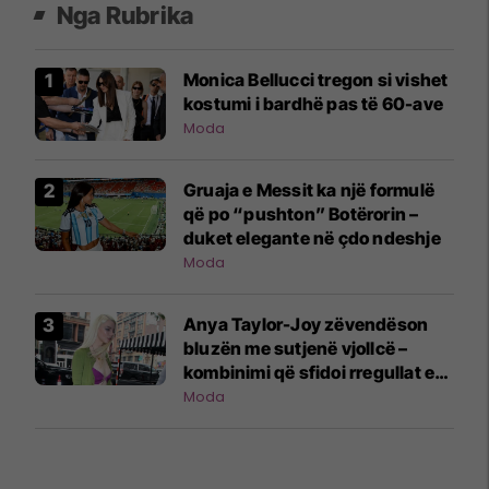
Nga Rubrika
Monica Bellucci tregon si vishet
kostumi i bardhë pas të 60-ave
Moda
Gruaja e Messit ka një formulë
që po “pushton” Botërorin –
duket elegante në çdo ndeshje
Moda
Anya Taylor-Joy zëvendëson
bluzën me sutjenë vjollcë –
kombinimi që sfidoi rregullat e
stilit urban
Moda