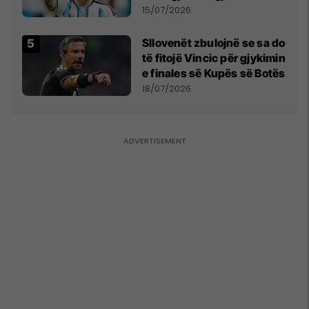
më të mirë në botë
15/07/2026
Sllovenët zbulojnë se sa do
të fitojë Vincic për gjykimin
e finales së Kupës së Botës
18/07/2026