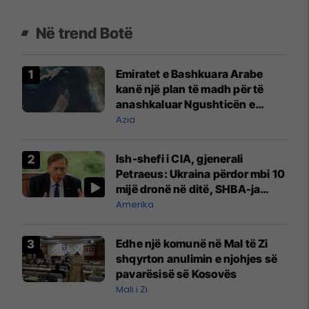
Në trend Botë
Emiratet e Bashkuara Arabe
kanë një plan të madh për të
anashkaluar Ngushticën e
Hormuzit
Azia
Ish-shefi i CIA, gjenerali
Petraeus: Ukraina përdor mbi 10
mijë dronë në ditë, SHBA-ja
mbetet shumë prapa në
Amerika
prodhim
Edhe një komunë në Mal të Zi
shqyrton anulimin e njohjes së
pavarësisë së Kosovës
Mali i Zi