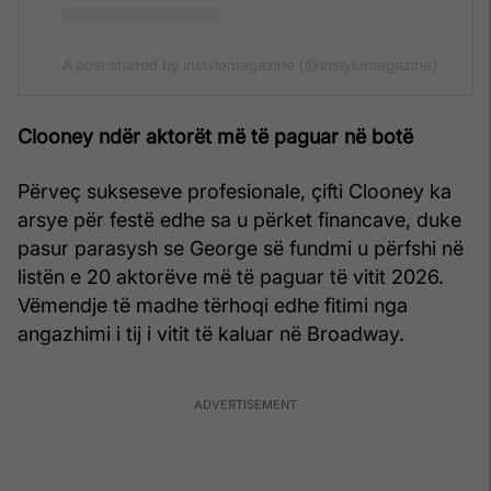
A post shared by instylemagazine (@instylemagazine)
Clooney ndër aktorët më të paguar në botë
Përveç sukseseve profesionale, çifti Clooney ka
arsye për festë edhe sa u përket financave, duke
pasur parasysh se George së fundmi u përfshi në
listën e 20 aktorëve më të paguar të vitit 2026.
Vëmendje të madhe tërhoqi edhe fitimi nga
angazhimi i tij i vitit të kaluar në Broadway.