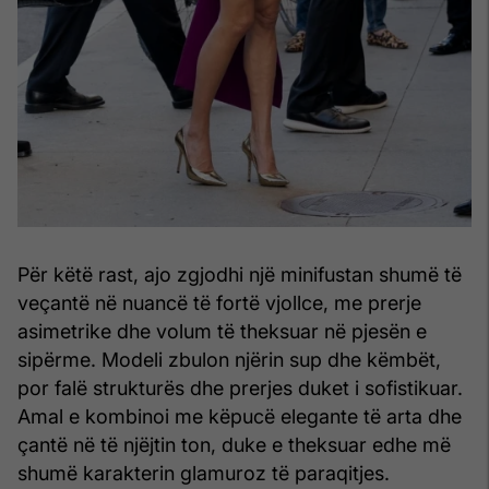
Për këtë rast, ajo zgjodhi një minifustan shumë të
veçantë në nuancë të fortë vjollce, me prerje
asimetrike dhe volum të theksuar në pjesën e
sipërme. Modeli zbulon njërin sup dhe këmbët,
por falë strukturës dhe prerjes duket i sofistikuar.
Amal e kombinoi me këpucë elegante të arta dhe
çantë në të njëjtin ton, duke e theksuar edhe më
shumë karakterin glamuroz të paraqitjes.