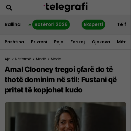
Ballina
Botërori 2026
Eksperti
Të fu
Prishtina
Prizreni
Peja
Ferizaj
Gjakova
Mitrov
Ajo
>
Në formë
>
Modë
>
Moda
Amal Clooney tregoi çfarë do të
thotë dominim në stil: Fustani që
pritet të kopjohet kudo