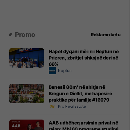
Promo
Reklamo këtu
Hapet dyqani më i ri i Neptun në
Prizren, zbritjet shkojnë deri në
69%
Neptun
Banesë 80m² në shitje në
Bregun e Diellit, me hapësirë
praktike për familje #16079
Pro Real Estate
AAB udhëheq arsimin privat në
rajon: Mbi 60 programe studimi