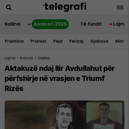
Ballina
Botërori 2026
Të fundit
Lajme
Prishtina
Prizreni
Peja
Ferizaj
Gjakova
Mitrov
Lajme
>
Kosovë
>
Drejtësi
Aktakuzë ndaj Ilir Avdullahut për
përfshirje në vrasjen e Triumf
Rizës