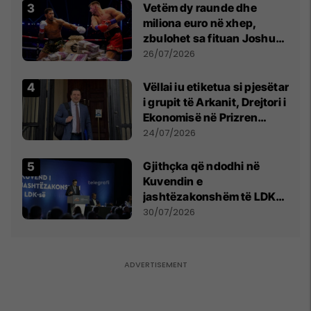
Vetëm dy raunde dhe
miliona euro në xhep,
zbulohet sa fituan Joshua
e Prenga
26/07/2026
Vëllai iu etiketua si pjesëtar
i grupit të Arkanit, Drejtori i
Ekonomisë në Prizren
mohon pretendimet
24/07/2026
Gjithçka që ndodhi në
Kuvendin e
jashtëzakonshëm të LDK-
së
30/07/2026