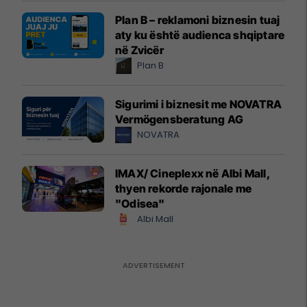
Plan B – reklamoni biznesin tuaj
aty ku është audienca shqiptare
në Zvicër
Plan B
Sigurimi i biznesit me NOVATRA
Vermögensberatung AG
NOVATRA
IMAX/ Cineplexx në Albi Mall,
thyen rekorde rajonale me
"Odisea"
Albi Mall