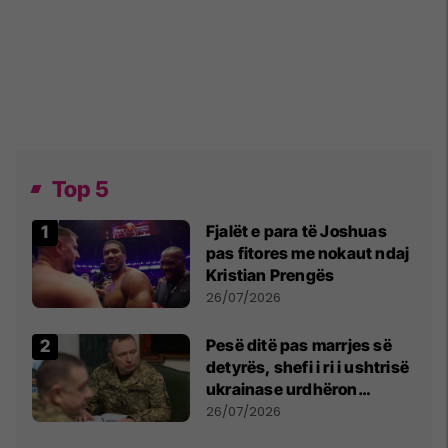
Top 5
Fjalët e para të Joshuas
pas fitores me nokaut ndaj
Kristian Prengës
26/07/2026
Pesë ditë pas marrjes së
detyrës, shefi i ri i ushtrisë
ukrainase urdhëron
kontroll të madh
26/07/2026