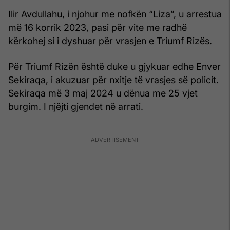
Ilir Avdullahu, i njohur me nofkën “Liza”, u arrestua
më 16 korrik 2023, pasi për vite me radhë
kërkohej si i dyshuar për vrasjen e Triumf Rizës.
Për Triumf Rizën është duke u gjykuar edhe Enver
Sekiraqa, i akuzuar për nxitje të vrasjes së policit.
Sekiraqa më 3 maj 2024 u dënua me 25 vjet
burgim. I njëjti gjendet në arrati.