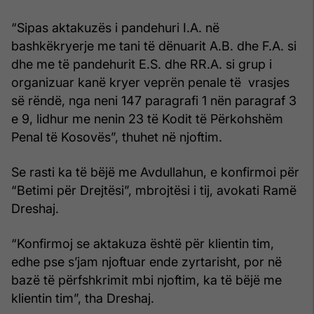
“Sipas aktakuzës i pandehuri I.A. në
bashkëkryerje me tani të dënuarit A.B. dhe F.A. si
dhe me të pandehurit E.S. dhe RR.A. si grup i
organizuar kanë kryer veprën penale të vrasjes
së rëndë, nga neni 147 paragrafi 1 nën paragraf 3
e 9, lidhur me nenin 23 të Kodit të Përkohshëm
Penal të Kosovës”, thuhet në njoftim.
Se rasti ka të bëjë me Avdullahun, e konfirmoi për
“Betimi për Drejtësi”, mbrojtësi i tij, avokati Ramë
Dreshaj.
“Konfirmoj se aktakuza është për klientin tim,
edhe pse s’jam njoftuar ende zyrtarisht, por në
bazë të përfshkrimit mbi njoftim, ka të bëjë me
klientin tim”, tha Dreshaj.