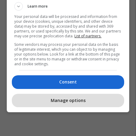
Learn more
Your personal data will be processed and information from
your device (cookies, unique identifiers, and other device
data) may be stored by, accessed by and shared with 369
Ilir Avdullahu
Triumf Riza
partners, or used specifically by this site. We and our partners
may use precise geolocation data.
List of partners.
Some vendors may process your personal data on the basis
of legitimate interest, which you can object to by managing
your options below. Look for a link at the bottom of this page
or in the site menu to manage or withdraw consent in privacy
and cookie settings.
Consent
Manage options