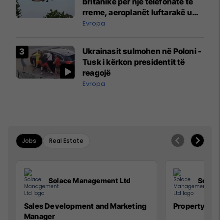
britanike për një telefonatë të
rreme, aeroplanët luftarakë u
ngritën në ajër për të
Evropa
interceptuar fluturaken e Qatar
Airways që po shkonte drejt
Ukrainasit sulmohen në Poloni -
Mançesterit
Tusk i kërkon presidentit të
reagojë
Evropa
Jobs
Real Estate
Solace Management Ltd
Solac
Sales Development and Marketing
Property Ma
Manager