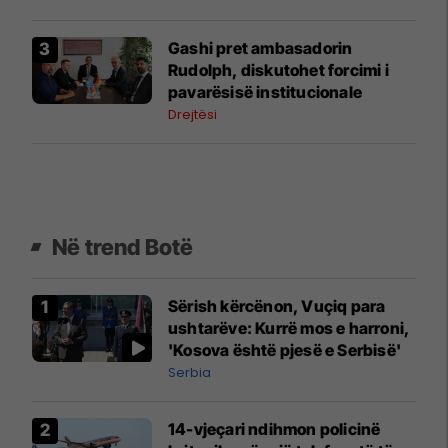
Gashi pret ambasadorin
Rudolph, diskutohet forcimi i
pavarësisë institucionale
Drejtësi
Në trend Botë
Sërish kërcënon, Vuçiq para
ushtarëve: Kurrë mos e harroni,
'Kosova është pjesë e Serbisë'
Serbia
14-vjeçari ndihmon policinë