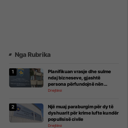
Nga Rubrika
​Planifikuan vrasje dhe sulme
ndaj bizneseve, gjashtë
persona përfundojnë nën
aktakuzë
Drejtësi
Një muaj paraburgim për dy të
dyshuarit për krime lufte kundër
popullsisë civile
Drejtësi