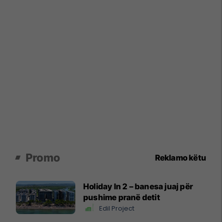
Promo
Reklamo këtu
Holiday In 2 – banesa juaj për
pushime pranë detit
Edil Project