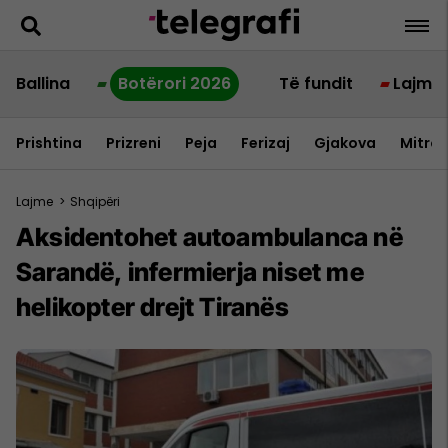
Ballina
Botërori 2026
Të fundit
Lajme
Prishtina
Prizreni
Peja
Ferizaj
Gjakova
Mitrov
Lajme
>
Shqipëri
Aksidentohet autoambulanca në
Sarandë, infermierja niset me
helikopter drejt Tiranës