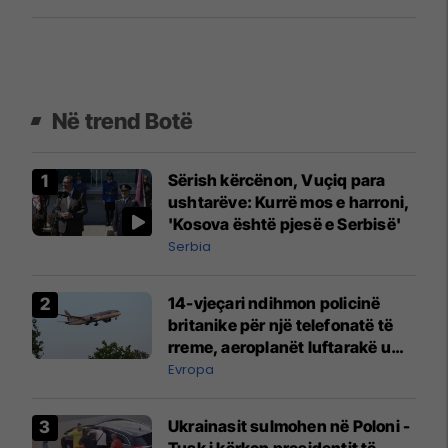
Në trend Botë
Sërish kërcënon, Vuçiq para
ushtarëve: Kurrë mos e harroni,
'Kosova është pjesë e Serbisë'
Serbia
14-vjeçari ndihmon policinë
britanike për një telefonatë të
rreme, aeroplanët luftarakë u
ngritën në ajër për të
Evropa
interceptuar fluturaken e Qatar
Airways që po shkonte drejt
Ukrainasit sulmohen në Poloni -
Mançesterit
Tusk i kërkon presidentit të