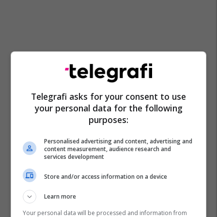
Telegrafi asks for your consent to use
your personal data for the following
purposes:
Personalised advertising and content, advertising and
content measurement, audience research and
services development
Store and/or access information on a device
Learn more
Aksident
Ambulancë
Sarandë
Your personal data will be processed and information from