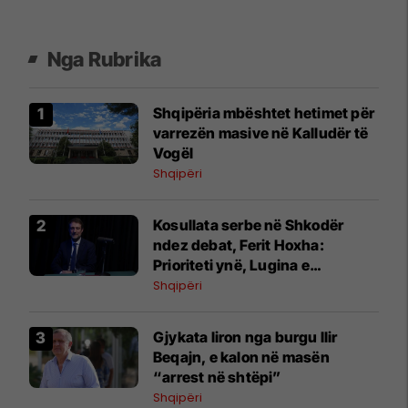
Nga Rubrika
Shqipëria mbështet hetimet për
varrezën masive në Kalludër të
Vogël
Shqipëri
Kosullata serbe në Shkodër
ndez debat, Ferit Hoxha:
Prioriteti ynë, Lugina e
Preshevës
Shqipëri
Gjykata liron nga burgu Ilir
Beqajn, e kalon në masën
“arrest në shtëpi”
Shqipëri