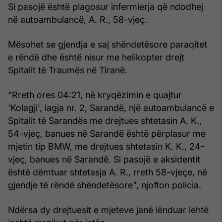
Si pasojë është plagosur infermierja që ndodhej
në autoambulancë, A. R., 58-vjeç.
Mësohet se gjendja e saj shëndetësore paraqitet
e rëndë dhe është nisur me helikopter drejt
Spitalit të Traumës në Tiranë.
“Rreth ores 04:21, në kryqëzimin e quajtur
'Kolagji', lagja nr. 2, Sarandë, një autoambulancë e
Spitalit të Sarandës me drejtues shtetasin A. K.,
54-vjeç, banues në Sarandë është përplasur me
mjetin tip BMW, me drejtues shtetasin K. K., 24-
vjeç, banues në Sarandë. Si pasojë e aksidentit
është dëmtuar shtetasja A. R., rreth 58-vjeçe, në
gjendje të rëndë shëndetësore", njofton policia.
Ndërsa dy drejtuesit e mjeteve janë lënduar lehtë