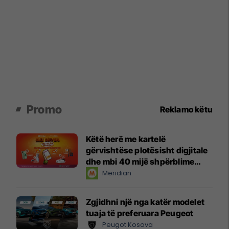
Promo
Reklamo këtu
Këtë herë me kartelë
gërvishtëse plotësisht digjitale
dhe mbi 40 mijë shpërblime
instant!
Meridian
Zgjidhni një nga katër modelet
tuaja të preferuara Peugeot
Peugot Kosova