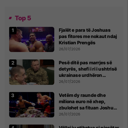
Top 5
Fjalët e para të Joshuas
pas fitores me nokaut ndaj
Kristian Prengës
26/07/2026
Pesë ditë pas marrjes së
detyrës, shefi i ri i ushtrisë
ukrainase urdhëron
kontroll të madh
26/07/2026
Vetëm dy raunde dhe
miliona euro në xhep,
zbulohet sa fituan Joshua
e Prenga
26/07/2026
Vëllai iu etiketua si pjesëtar