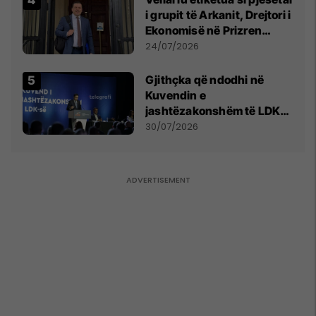
i grupit të Arkanit, Drejtori i
Ekonomisë në Prizren
mohon pretendimet
24/07/2026
Gjithçka që ndodhi në
Kuvendin e
jashtëzakonshëm të LDK-
së
30/07/2026