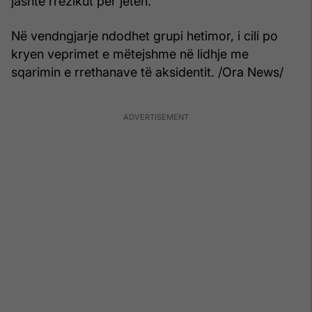
jashtë rrezikut për jetën.
Në vendngjarje ndodhet grupi hetimor, i cili po
kryen veprimet e mëtejshme në lidhje me
sqarimin e rrethanave të aksidentit. /Ora News/