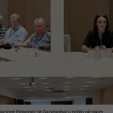
acionit Finlandez të Gazetarëve u pritën në takim