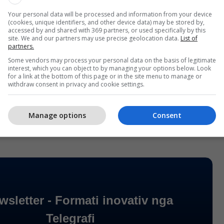
Your personal data will be processed and information from your device
veriu nuk është vendi i vetëm ku gazetarët përballen
(cookies, unique identifiers, and other device data) may be stored by,
ërcënime dhe sulme, pasi ata linçohen dhe
accessed by and shared with 369 partners, or used specifically by this
site. We and our partners may use precise geolocation data.
List of
r hulumtojnë apo raportojnë lidhur me raste të
partners.
to të cilat prekin zyrtarët qeveritarë.
Some vendors may process your personal data on the basis of legitimate
interest, which you can object to by managing your options below. Look
for a link at the bottom of this page or in the site menu to manage or
ive, Getoarbë Mulliqi, këtë takim e përmbylli duke
withdraw consent in privacy and cookie settings.
min e AGK-së për strehimin e gazetarëve ukrainas
 Journalists in Residence.
Manage options
Consent