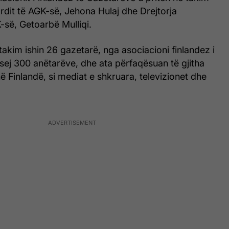
rdit të AGK-së, Jehona Hulaj dhe Drejtorja
-së, Getoarbë Mulliqi.
akim ishin 26 gazetarë, nga asociacioni finlandez i
hsej 300 anëtarëve, dhe ata përfaqësuan të gjitha
në Finlandë, si mediat e shkruara, televizionet dhe