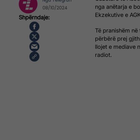
Nga
Telegrafi
nga anëtarja e bo
08/10/2024
Ekzekutive e AGK
Të pranishëm në t
përbërë prej gjit
llojet e mediave 
radiot.