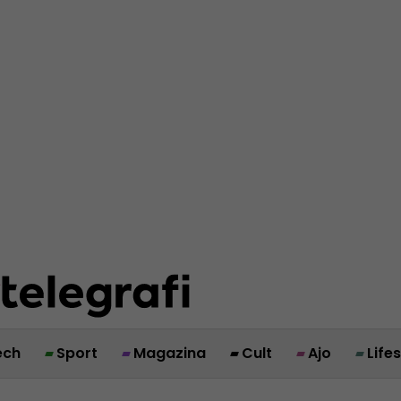
ech
Sport
Magazina
Cult
Ajo
Life