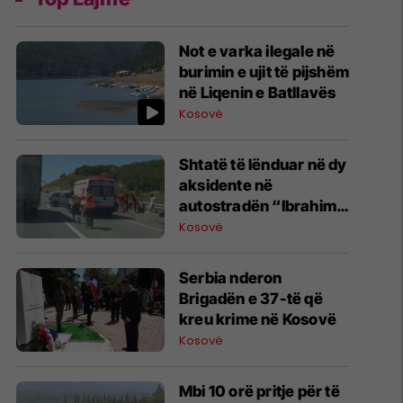
Not e varka ilegale në
burimin e ujit të pijshëm
në Liqenin e Batllavës
Kosovë
Shtatë të lënduar në dy
aksidente në
autostradën “Ibrahim
Rugova”
Kosovë
​Serbia nderon
Brigadën e 37-të që
kreu krime në Kosovë
Kosovë
Mbi 10 orë pritje për të