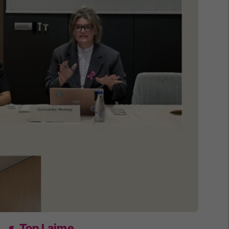
Top Lajme