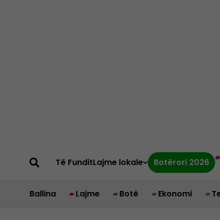
Të Fundit
Lajme lokale
Botërori 2026
Ballina
Lajme
Botë
Ekonomi
T