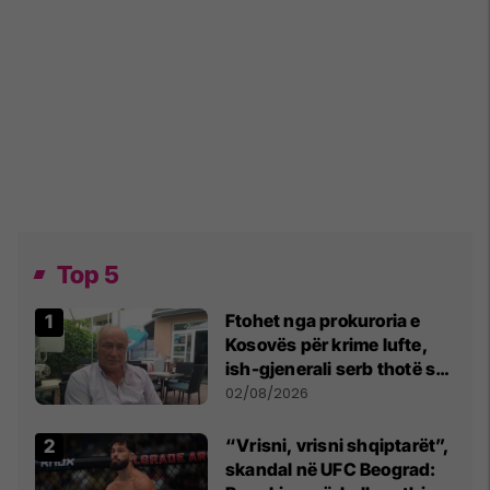
Top 5
Ftohet nga prokuroria e
Kosovës për krime lufte,
ish-gjenerali serb thotë se
dikush e tradhtoi në
02/08/2026
Beograd
“Vrisni, vrisni shqiptarët”,
skandal në UFC Beograd: