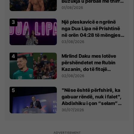
Buzukja u përball me thirrje
anti-shqiptare nga
01/08/2026
tribunat
Një pleskavicë e ngrënë
nga Dua Lipa në Prishtinë
në orën 04:28 të mëngjesit
- dhe bota digjitale serbe
03/08/2026
shpall gjendjen e luftës
Mirlind Daku mes lotëve
përshëndetet me Rubin
Kazanin, do të fitojë
miliona te Spartak Moska
02/08/2026
"Nëse është përfshirë, ka
gabuar rëndë, nuk i falet",
Abdixhiku i çon “selam”
Përparim Ramës
30/07/2026