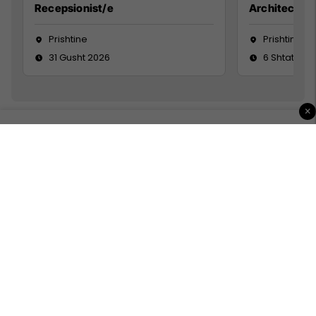
Recepsionist/e
Architect
Prishtine
Prishtinë
31 Gusht 2026
6 Shtator 2
×