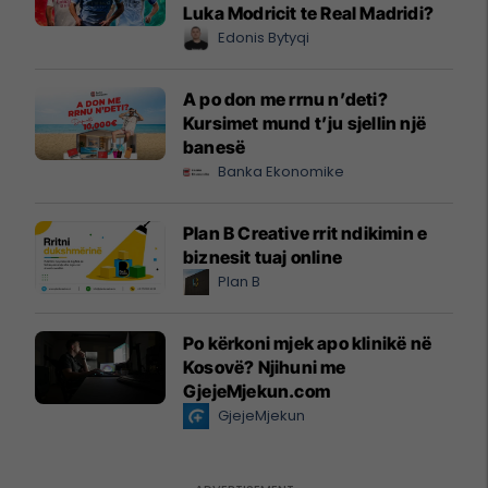
Luka Modricit te Real Madridi?
Edonis Bytyqi
A po don me rrnu n’deti?
Kursimet mund t’ju sjellin një
banesë
Banka Ekonomike
Plan B Creative rrit ndikimin e
biznesit tuaj online
Plan B
Po kërkoni mjek apo klinikë në
Kosovë? Njihuni me
GjejeMjekun.com
GjejeMjekun