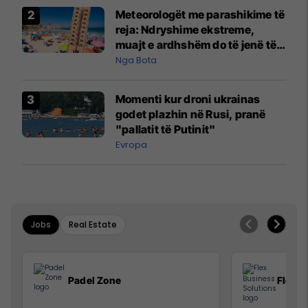
Meteorologët me parashikime të
reja: Ndryshime ekstreme,
muajt e ardhshëm do të jenë të
pazakontë
Nga Bota
Momenti kur droni ukrainas
godet plazhin në Rusi, pranë
"pallatit të Putinit"
Evropa
Jobs
Real Estate
Padel Zone
Flex B