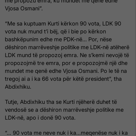
me propozu emra, ku mundet me qenë edhe
Vjosa Osmani”.
“Me sa kuptuam Kurti kërkon 90 vota, LDK 90
vota nuk mund t’i bëj, që i bie po kërkon
bashkëpunim edhe me PDK-në... Por, nëse
dëshiron marrëveshje politike me LDK-në atëherë
LDK mund të propozoj emra. Ne s’kemi nevojë të
propozojmë tre emra, por e propozojmë një dhe
mundet me qenë edhe Vjosa Osmani. Po le të na
tregoj ai a i ka 66 vota për këtë president”, tha
Abdixhiku.
Tutje, Abdixhiku tha se Kurti njëherë duhet të
vendosë se a dëshiron marrëveshje politike me
LDK-në, apo i donë 90 vota.
“... 90 vota me neve nuk i ka...meqenëse nuk i ka