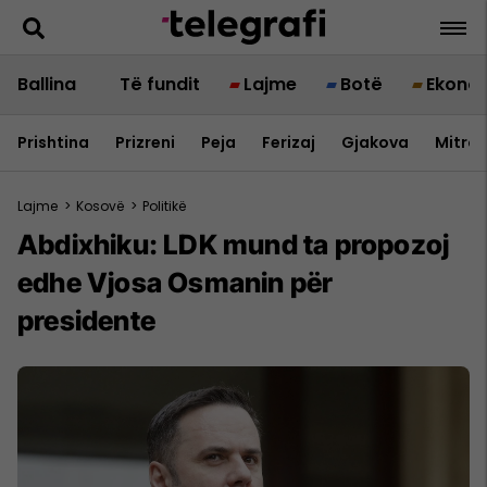
Ballina
Të fundit
Lajme
Botë
Ekono
Prishtina
Prizreni
Peja
Ferizaj
Gjakova
Mitrov
Lajme
>
Kosovë
>
Politikë
Abdixhiku: LDK mund ta propozoj
edhe Vjosa Osmanin për
presidente