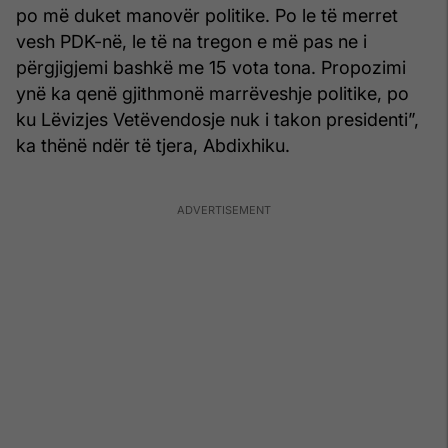
po më duket manovër politike. Po le të merret
vesh PDK-në, le të na tregon e më pas ne i
përgjigjemi bashkë me 15 vota tona. Propozimi
ynë ka qenë gjithmonë marrëveshje politike, po
ku Lëvizjes Vetëvendosje nuk i takon presidenti”,
ka thënë ndër të tjera, Abdixhiku.