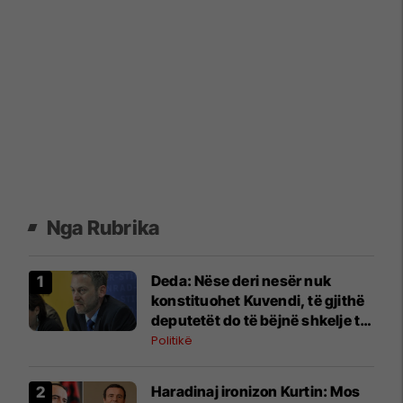
Nga Rubrika
Deda: Nëse deri nesër nuk
konstituohet Kuvendi, të gjithë
deputetët do të bëjnë shkelje të
rëndë kushtetuese
Politikë
Haradinaj ironizon Kurtin: Mos