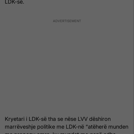
LDK-së.
Kryetari i LDK-së tha se nëse LVV dëshiron
marrëveshje politike me LDK-në “atëherë munden