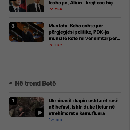
lësho pe, Albin - krejt ose hiç
Politikë
Mustafa: Koha është për
përgjegjësi politike, PDK-ja
mund të ketë rol vendimtar për
qeverinë e re
Politikë
Në trend Botë
Ukrainasit i kapin ushtarët rusë
në befasi, ishin duke fjetur në
strehimoret e kamufluara
Evropa