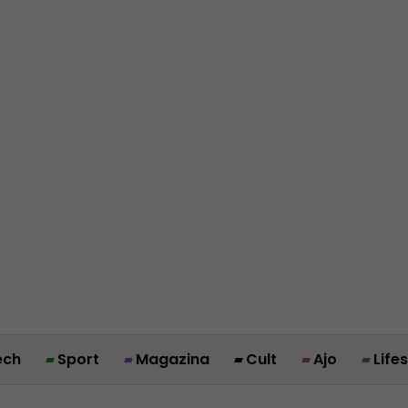
ech
Sport
Magazina
Cult
Ajo
Life