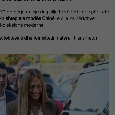
’70 po përjeton një ringjallje të vërtetë, dhe për këtë
 ka
shtëpia e modës Chloé
, e cila ka përkthyer
 koleksione moderne.
në, lehtësinë dhe feminitetin natyral,
transmeton