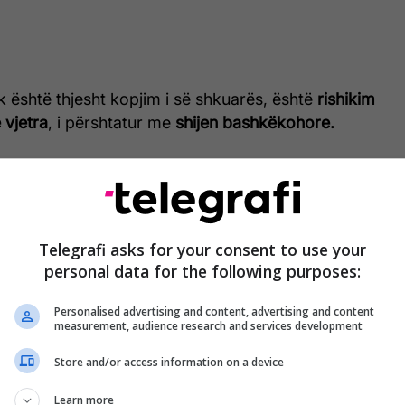
k është thjesht kopjim i së shkuarës, është
rishikim
 vjetra
, i përshtatur me
shijen bashkëkohore.
zajnerët na udhëheqin në një udhëtim elegant përmes
 gjalla të shekullit të kaluar, viteve ’70, ’80 dhe ’90
r ta sjellë këtë stil në përditshmëri mund ta gjejmë
z
, gruaja që di të bashkojë shpirtin retro me
Telegrafi asks for your consent to use your
tëm.
personal data for the following purposes:
Personalised advertising and content, advertising and content
measurement, audience research and services development
Store and/or access information on a device
Learn more