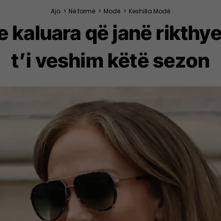
Ajo
>
Në formë
>
Modë
>
Keshilla Modë
 kaluara që janë rikthye
t’i veshim këtë sezon