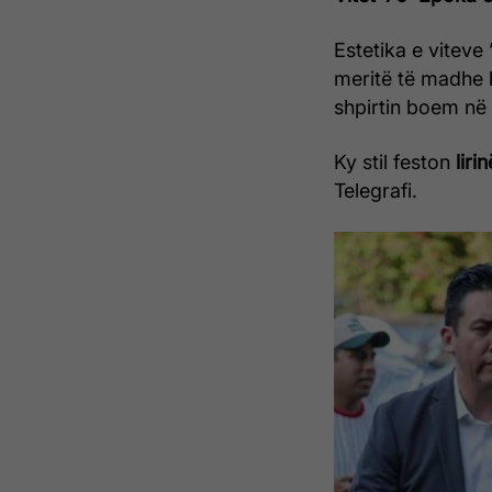
Estetika e viteve 
meritë të madhe
shpirtin boem në
Ky stil feston
liri
Telegrafi.