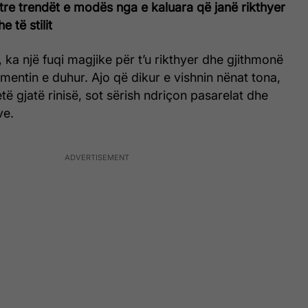
ë tre trendët e modës nga e kaluara që janë rikthyer
 të stilit
 ka një fuqi magjike për t’u rikthyer dhe gjithmonë
entin e duhur. Ajo që dikur e vishnin nënat tona,
ë gjatë rinisë, sot sërish ndriçon pasarelat dhe
ve.