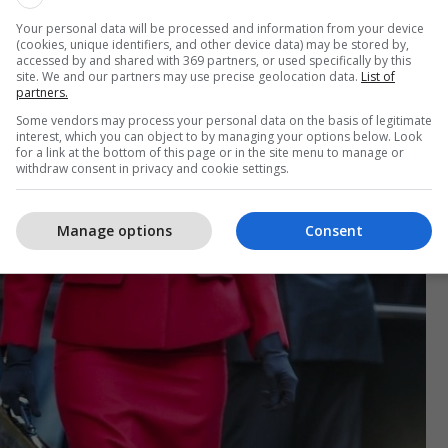
Your personal data will be processed and information from your device
(cookies, unique identifiers, and other device data) may be stored by,
accessed by and shared with 369 partners, or used specifically by this
site. We and our partners may use precise geolocation data.
List of
partners.
Some vendors may process your personal data on the basis of legitimate
interest, which you can object to by managing your options below. Look
for a link at the bottom of this page or in the site menu to manage or
withdraw consent in privacy and cookie settings.
Manage options
Consent