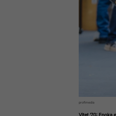
profimedia
Vitet ’70: Epoka e