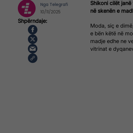
Shikoni cilët jan
Nga
Telegrafi
në skenën e madhe
10/11/2025
Moda, siç e dimë,
e bën këtë në mom
madje edhe ne vet
vitrinat e dyqane