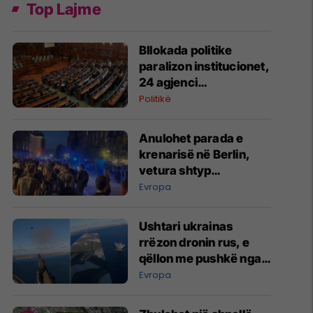
Top Lajme
Bllokada politike
paralizon institucionet,
24 agjenci
funksionojnë me
Politikë
mandate të skaduara
ose jo të plota
Anulohet parada e
krenarisë në Berlin,
vetura shtyp
pjesëmarrësit –
Evropa
raportohet për të
lënduar
Ushtari ukrainas
rrëzon dronin rus, e
qëllon me pushkë nga
kabina e aeroplanit
Evropa