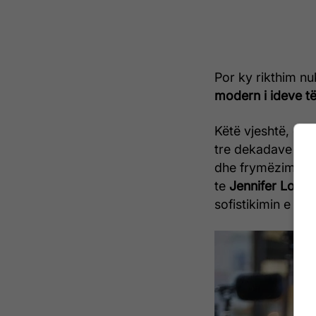
Por ky rikthim nu
modern i ideve të
Këtë vjeshtë, di
tre dekadave më të
dhe frymëzimin pë
te
Jennifer Lope
sofistikimin e so