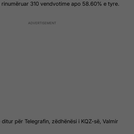
ë rinumëruar 310 vendvotime apo 58.60% e tyre.
 ditur për Telegrafin, zëdhënësi i KQZ-së, Valmir