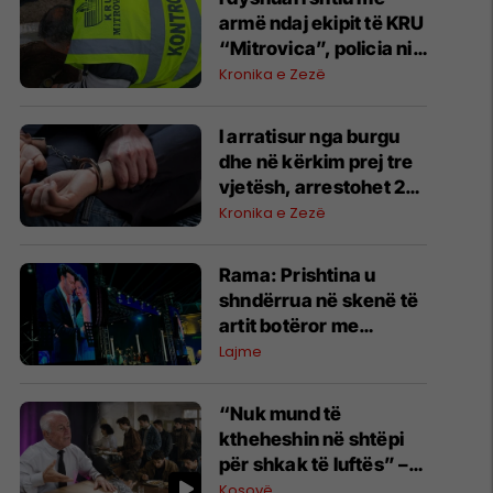
armë ndaj ekipit të KRU
“Mitrovica”, policia nis
hetimet
Kronika e Zezë
I arratisur nga burgu
dhe në kërkim prej tre
vjetësh, arrestohet 21-
vjeçari në Shtime
Kronika e Zezë
Rama: Prishtina u
shndërrua në skenë të
artit botëror me
përmbylljen e festivalit
Lajme
“Rame Lahaj”
“Nuk mund të
ktheheshin në shtëpi
për shkak të luftës” –
Shala tregon si u
Kosovë