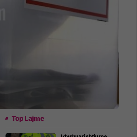
Top Lajme
I dyshuari shtiu me