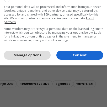
Your personal data will be processed and information from your device
(cookies, unique identifiers, and other device data) may be stored by,
accessed by and shared with 369 partners, or used specifically by this
site. We and our partners may use precise geolocation data.
List of
partners.
Some vendors may process your personal data on the basis of legitimate
interest, which you can object to by managing your options below. Look
for a link at the bottom of this page or in the site menu to manage or
withdraw consent in privacy and cookie settings.
Manage options
Consent