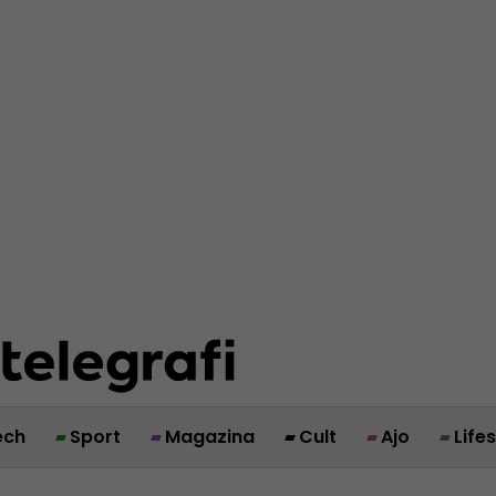
ech
Sport
Magazina
Cult
Ajo
Life