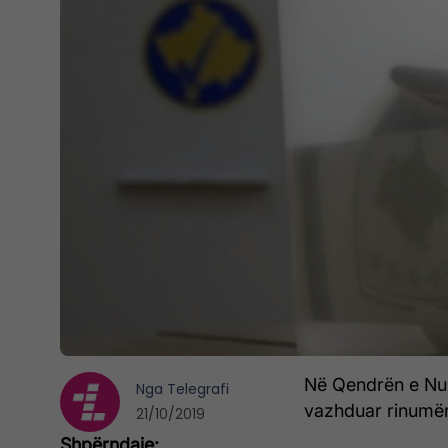
Në Qendrën e Num
Nga
Telegrafi
vazhduar rinumër
21/10/2019