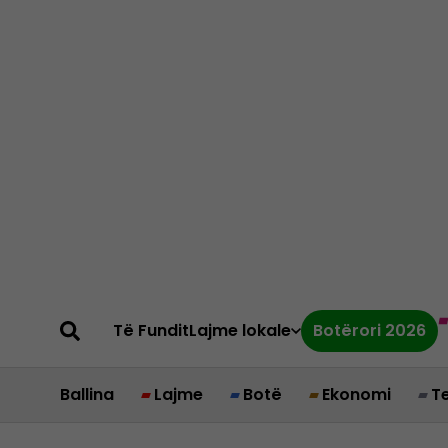
Të Fundit
Lajme lokale
Botërori 2026
Ballina
Lajme
Botë
Ekonomi
T