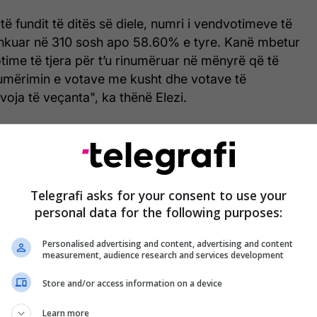
të fundit të ditës së diele, numri i vendvotimeve të
hkuar në 310 sosh apo 58.60% e tyre. Kanë mbetur
ime të tjera për t’u rinumëruar në mënyrë që të
mërimin e votave me kusht dhe votave të
oja të veçanta", ka thënë Elezi.
akohshme parlamentare në Kosovë u mbajtën më 6
rezultatet preliminare Lëvizja Vetëvendosje ka dalë
Telegrafi asks for your consent to use your
emokratike e dyta dhe Partia Demokratike e
personal data for the following purposes:
Telegrafi/
Personalised advertising and content, advertising and content
measurement, audience research and services development
Store and/or access information on a device
Learn more