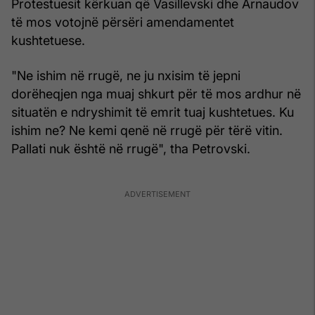
Protestuesit kërkuan që Vasillevski dhe Arnaudov
të mos votojnë përsëri amendamentet
kushtetuese.
"Ne ishim në rrugë, ne ju nxisim të jepni
dorëheqjen nga muaj shkurt për të mos ardhur në
situatën e ndryshimit të emrit tuaj kushtetues. Ku
ishim ne? Ne kemi qenë në rrugë për tërë vitin.
Pallati nuk është në rrugë", tha Petrovski.