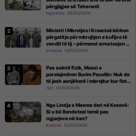
përgjigjes së Teheranit
Nga Bota
28/02/2026
Ministri i Mbrotjes i Kroacisë kërkon
përgatitje për mbrojtjen e kufijve të
vendit të tij – përmend armatosjen e
Serbisë
Kroacia
02/03/2026
Pas sulmit fizik, Mossi e
paralajmëron Burim Pacollin: Nuk do
të jesh asnjëherë i mbrojtur kur flet
keq për punën e tjetrit
Yjet
02/03/2026
Nga Lindja e Mesme deri në Kosovë:
Si u bë Bondsteel temë pas
ngjarjeve në Iran?
Kosovë
02/03/2026