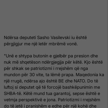
Ndërsa deputeti Sasho Vasilevski iu është
përgjigjur me një letër mbrëmë vonë.
"Unë e shtypa butonin e gjelbër pa presion dhe
nuk më shqetëson ndërgjegjja për këtë. Kjo është
për shkak se patriotizmi i rrejshëm që nga
mundon për 30 vite, ta lëmë prapa. Maqedonia ka
një rrugë, ndërsa ajo është BE dhe NATO. Do të
luftoj si deputet që të forcojë bashkëpunimin me
SHBA-të. Këtë mund tua garantoj, sepse është e
vetmja perspektivë e jona. Patriotizmi i rrejshëm
do të jetë i pranishëm e edhe për një kohë dhe