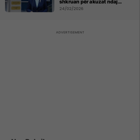
shkruan për akuzat ndaj
Belinda Ballukut
24/02/2026