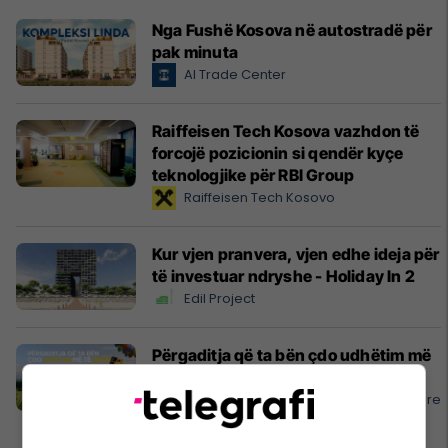
Nga Fushë Kosova në autostradë për
pak minuta
Al Trade Center
Raiffeisen Tech Kosova vazhdon të
forcojë pozicionin si qendër kyçe
teknologjike për RBI Group
Raiffeisen Tech Kosovo
Kur vjen pranvera, vjen edhe ideja për
të investuar ndryshe - Holiday In 2
Edil Project
Përgaditja që ta bën çdo udhëtim më
të qetë
APR - Asistencë E Përgjithshme Rrugore