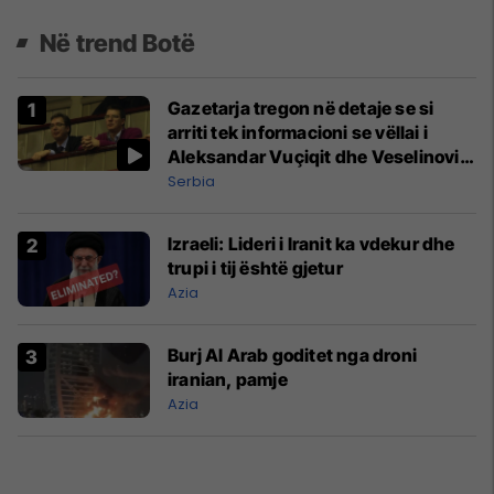
Në trend Botë
Gazetarja tregon në detaje se si
arriti tek informacioni se vëllai i
Aleksandar Vuçiqit dhe Veselinoviq
u bënë miliarderë
Serbia
Izraeli: Lideri i Iranit ka vdekur dhe
trupi i tij është gjetur
Azia
Burj Al Arab goditet nga droni
iranian, pamje
Azia