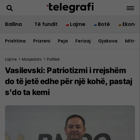
Ballina
Të fundit
Lajme
Botë
Ekono
Prishtina
Prizreni
Peja
Ferizaj
Gjakova
Mitrov
Lajme
>
Maqedoni
>
Politikë
Vasilevski: Patriotizmi i rrejshëm
do të jetë edhe për një kohë, pastaj
s'do ta kemi