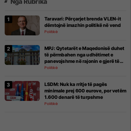
Nga Rubrika
Taravari: Përçarjet brenda VLEN-it
dëmtojnë imazhin politikë në vend
Politikë
MPJ: Qytetarët e Maqedonisë duhet
të përmbahen nga udhëtimet e
panevojshme në rajonin e gjerë të
Lindjes së Mesme
Politikë
LSDM: Nuk ka rritje të pagës
minimale prej 600 eurove, por vetëm
1.600 denarë të turpshme
Politikë