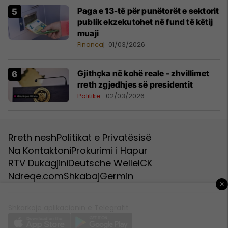
Paga e 13-të për punëtorët e sektorit
publik ekzekutohet në fund të këtij
muaji
Financa
01/03/2026
Gjithçka në kohë reale - zhvillimet
rreth zgjedhjes së presidentit
Politikë
02/03/2026
Rreth nesh
Politikat e Privatësisë
Na Kontaktoni
Prokurimi i Hapur
RTV Dukagjini
Deutsche Welle
ICK
Ndreqe.com
Shkabaj
Germin
×
Shkarkoje aplikacionin e Telegrafit