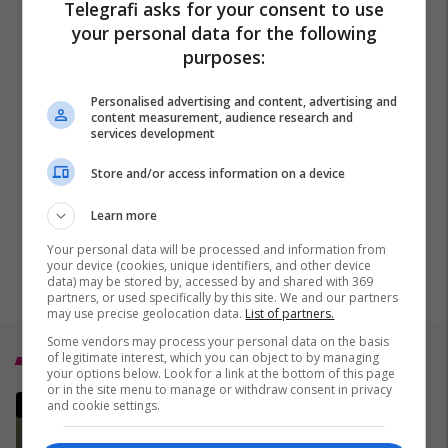
Telegrafi asks for your consent to use
your personal data for the following
purposes:
Personalised advertising and content, advertising and
content measurement, audience research and
services development
Store and/or access information on a device
Learn more
Your personal data will be processed and information from
your device (cookies, unique identifiers, and other device
data) may be stored by, accessed by and shared with 369
partners, or used specifically by this site. We and our partners
may use precise geolocation data.
List of partners.
Some vendors may process your personal data on the basis
Top 5
of legitimate interest, which you can object to by managing
your options below. Look for a link at the bottom of this page
or in the site menu to manage or withdraw consent in privacy
MINUTË PAS MINUTE: Gjithçka
and cookie settings.
rreth sulmeve të Izraelit dhe
SHBA-së dhe përgjigjes së