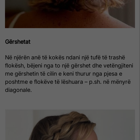
Gërshetat
Në njërën anë të kokës ndani një tufë të trashë
flokësh, bëjeni nga to një gërshet dhe vetëngjiteni
me gërshetin të cilin e keni thurur nga pjesa e
poshtme e flokëve të lëshuara – p.sh. në mënyrë
diagonale.