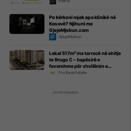
Plan B
Po kërkoni mjek apo klinikë në
Kosovë? Njihuni me
GjejeMjekun.com
GjejeMjekun
Lokal 517m² me tarracë në shitje
te Rruga C – hapësirë e
favorshme për zhvillimin e
biznesit #15796
Pro Real Estate