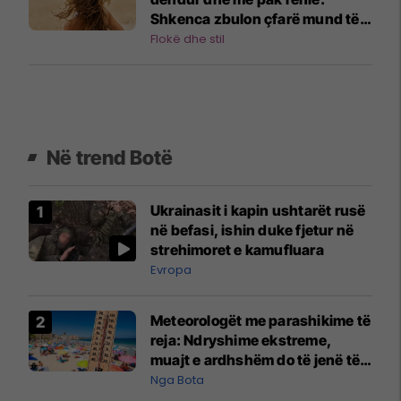
Shkenca zbulon çfarë mund të
bëjë vërtet
Flokë dhe stil
Në trend Botë
Ukrainasit i kapin ushtarët rusë
në befasi, ishin duke fjetur në
strehimoret e kamufluara
Evropa
Meteorologët me parashikime të
reja: Ndryshime ekstreme,
muajt e ardhshëm do të jenë të
pazakontë
Nga Bota