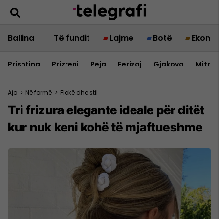
Ballina
Të fundit
Lajme
Botë
Ekono
Prishtina
Prizreni
Peja
Ferizaj
Gjakova
Mitrov
Ajo
>
Në formë
>
Flokë dhe stil
Tri frizura elegante ideale për ditët
kur nuk keni kohë të mjaftueshme