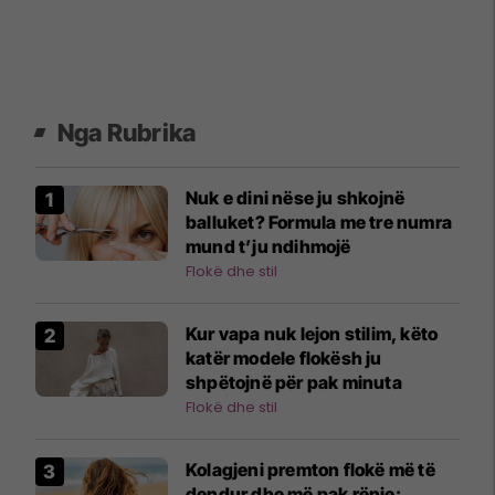
Nga Rubrika
Nuk e dini nëse ju shkojnë
balluket? Formula me tre numra
mund t’ju ndihmojë
Flokë dhe stil
Kur vapa nuk lejon stilim, këto
katër modele flokësh ju
shpëtojnë për pak minuta
Flokë dhe stil
Kolagjeni premton flokë më të
dendur dhe më pak rënie: