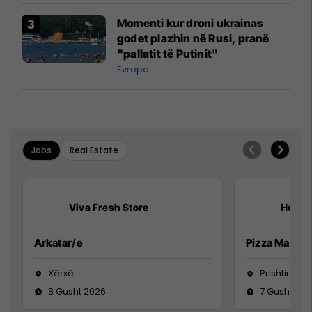
Momenti kur droni ukrainas
godet plazhin në Rusi, pranë
"pallatit të Putinit"
Evropa
Jobs
Real Estate
Viva Fresh Store
Hebs 
Arkatar/e
Pizza Man
Xërxë
Prishtinë
8 Gusht 2026
7 Gusht 20