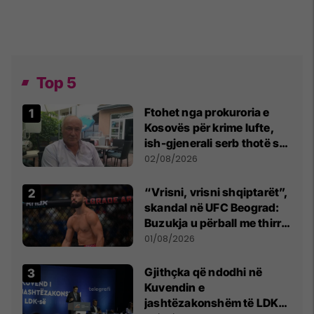
Top 5
Ftohet nga prokuroria e
Kosovës për krime lufte,
ish-gjenerali serb thotë se
dikush e tradhtoi në
02/08/2026
Beograd
“Vrisni, vrisni shqiptarët”,
skandal në UFC Beograd:
Buzukja u përball me thirrje
anti-shqiptare nga
01/08/2026
tribunat
Gjithçka që ndodhi në
Kuvendin e
jashtëzakonshëm të LDK-