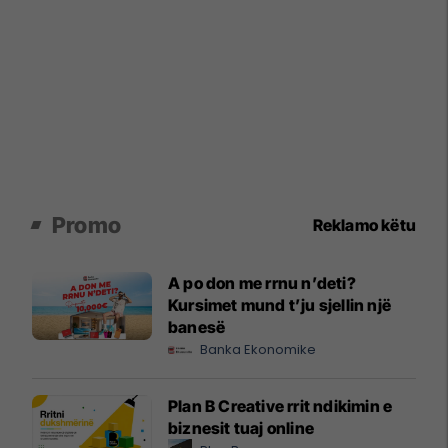
Promo
Reklamo këtu
A po don me rrnu n’deti?
Kursimet mund t’ju sjellin një
banesë
Banka Ekonomike
Plan B Creative rrit ndikimin e
biznesit tuaj online