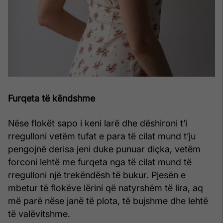
Furqeta të këndshme
Nëse flokët sapo i keni larë dhe dëshironi t’i
rregulloni vetëm tufat e para të cilat mund t’ju
pengojnë derisa jeni duke punuar diçka, vetëm
forconi lehtë me furqeta nga të cilat mund të
rregulloni një trekëndësh të bukur. Pjesën e
mbetur të flokëve lërini që natyrshëm të lira, aq
më parë nëse janë të plota, të bujshme dhe lehtë
të valëvitshme.