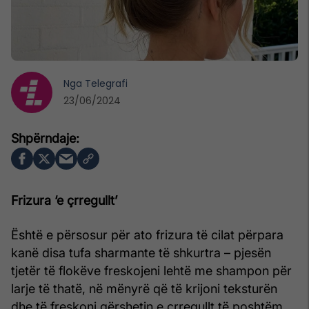
Nga
Telegrafi
23/06/2024
Frizura ‘e çrregullt’
Është e përsosur për ato frizura të cilat përpara
kanë disa tufa sharmante të shkurtra – pjesën
tjetër të flokëve freskojeni lehtë me shampon për
larje të thatë, në mënyrë që të krijoni teksturën
dhe të freskoni gërshetin e çrregullt të poshtëm,