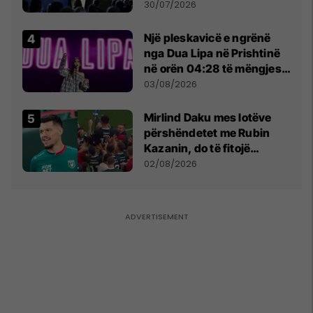
së
30/07/2026
Një pleskavicë e ngrënë
nga Dua Lipa në Prishtinë
në orën 04:28 të mëngjesit
- dhe bota digjitale serbe
03/08/2026
shpall gjendjen e luftës
Mirlind Daku mes lotëve
përshëndetet me Rubin
Kazanin, do të fitojë
miliona te Spartak Moska
02/08/2026