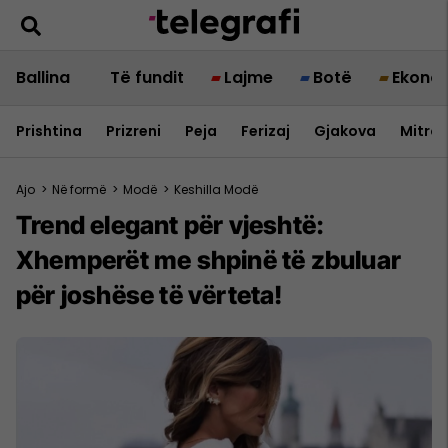
Ballina
Të fundit
Lajme
Botë
Ekono
Prishtina
Prizreni
Peja
Ferizaj
Gjakova
Mitrov
Ajo
>
Në formë
>
Modë
>
Keshilla Modë
Trend elegant për vjeshtë:
Xhemperët me shpinë të zbuluar
për joshëse të vërteta!