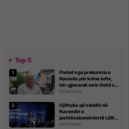
Top 5
Ftohet nga prokuroria e
Kosovës për krime lufte,
ish-gjenerali serb thotë se
dikush e tradhtoi në
02/08/2026
Beograd
Gjithçka që ndodhi në
Kuvendin e
jashtëzakonshëm të LDK-
së
30/07/2026