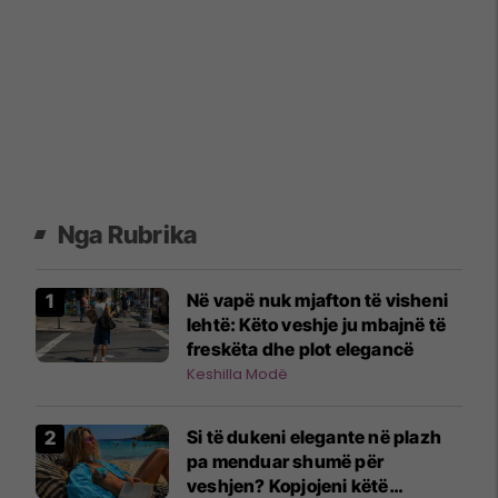
Nga Rubrika
Në vapë nuk mjafton të visheni
lehtë: Këto veshje ju mbajnë të
freskëta dhe plot elegancë
Keshilla Modë
Si të dukeni elegante në plazh
pa menduar shumë për
veshjen? Kopjojeni këtë