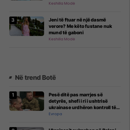
kombinim!
Keshilla Modë
Jeni të ftuar në një dasmë
verore? Me këto fustane nuk
mund të gaboni
Keshilla Modë
Në trend Botë
Pesë ditë pas marrjes së
detyrës, shefi i ri i ushtrisë
ukrainase urdhëron kontroll të
madh
Evropa