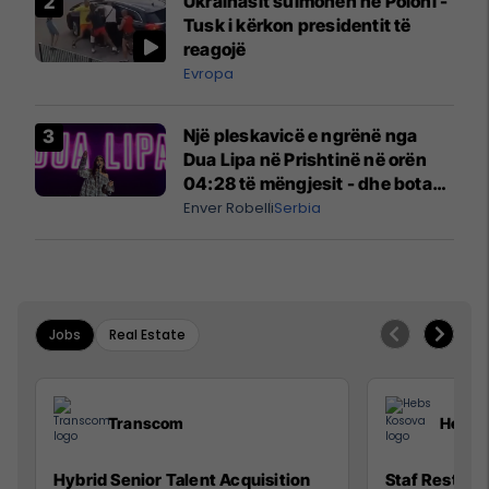
Ukrainasit sulmohen në Poloni -
Tusk i kërkon presidentit të
reagojë
Evropa
Një pleskavicë e ngrënë nga
Dua Lipa në Prishtinë në orën
04:28 të mëngjesit - dhe bota
digjitale serbe shpall gjendjen e
Enver Robelli
Serbia
luftës
Jobs
Real Estate
Transcom
Hebs 
Hybrid Senior Talent Acquisition
Staf Restora