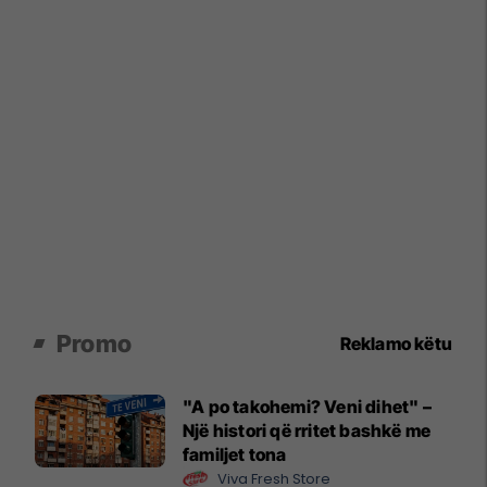
Promo
Reklamo këtu
"A po takohemi? Veni dihet" –
Një histori që rritet bashkë me
familjet tona
Viva Fresh Store