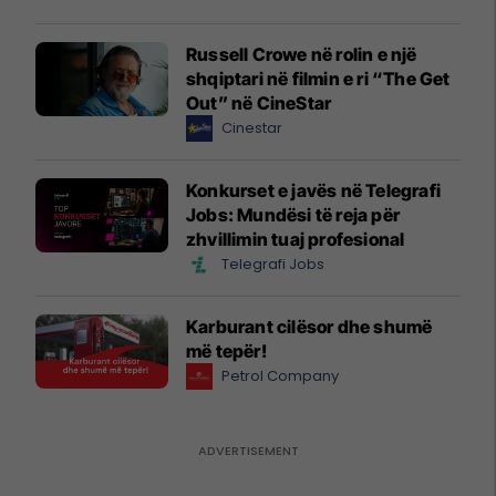
Russell Crowe në rolin e një
shqiptari në filmin e ri “The Get
Out” në CineStar
Cinestar
Konkurset e javës në Telegrafi
Jobs: Mundësi të reja për
zhvillimin tuaj profesional
Telegrafi Jobs
Karburant cilësor dhe shumë
më tepër!
Petrol Company