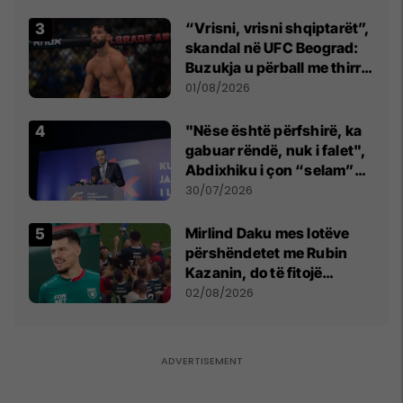
“Vrisni, vrisni shqiptarët”,
skandal në UFC Beograd:
Buzukja u përball me thirrje
anti-shqiptare nga
01/08/2026
tribunat
"Nëse është përfshirë, ka
gabuar rëndë, nuk i falet",
Abdixhiku i çon “selam”
Përparim Ramës
30/07/2026
Mirlind Daku mes lotëve
përshëndetet me Rubin
Kazanin, do të fitojë
miliona te Spartak Moska
02/08/2026