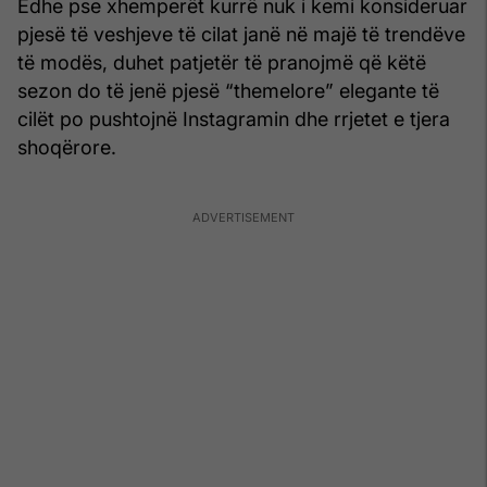
Edhe pse
xhemperët
kurrë nuk i kemi konsideruar
pjesë të veshjeve të cilat janë në majë të trendëve
të modës, duhet patjetër të pranojmë që këtë
sezon do të jenë pjesë “themelore” elegante të
cilët po pushtojnë Instagramin dhe rrjetet e tjera
shoqërore.