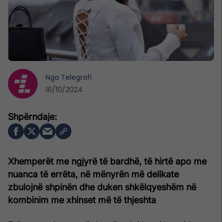
Nga
Telegrafi
16/10/2024
Xhemperët me ngjyrë të bardhë, të hirtë apo me
nuanca të errëta, në mënyrën më delikate
zbulojnë shpinën dhe duken shkëlqyeshëm në
kombinim me xhinset më të thjeshta