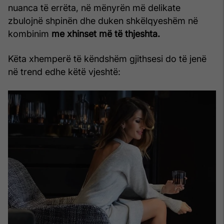
nuanca të errëta, në mënyrën më delikate
zbulojnë shpinën dhe duken shkëlqyeshëm në
kombinim
me xhinset më të thjeshta.
Këta xhemperë të këndshëm gjithsesi do të jenë
në trend edhe këtë vjeshtë: