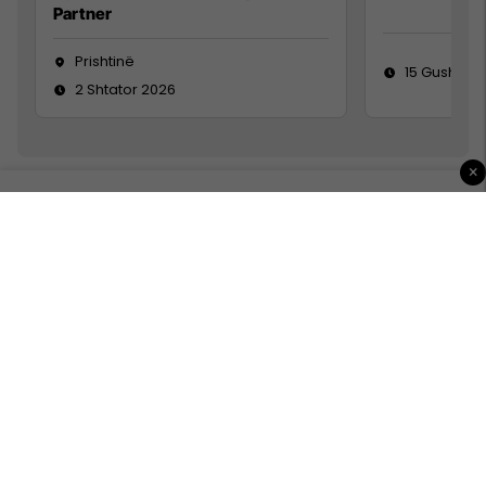
Partner
Prishtinë
15 Gusht 20
2 Shtator 2026
×