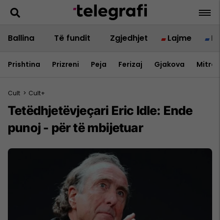
Ballina
Të fundit
Zgjedhjet
Lajme
B
Prishtina
Prizreni
Peja
Ferizaj
Gjakova
Mitrov
Cult
>
Cult+
Tetëdhjetëvjeçari Eric Idle: Ende
punoj - për të mbijetuar