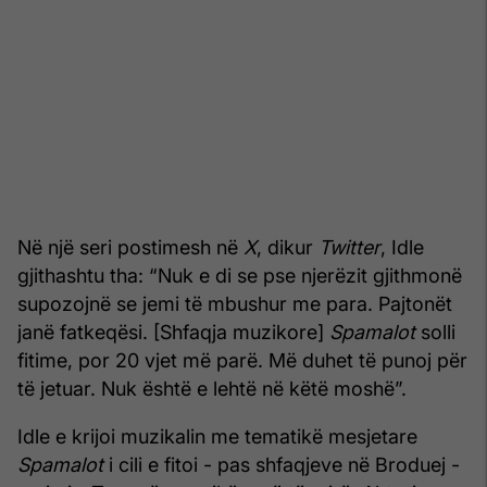
Në një seri postimesh në
X
, dikur
Twitter
, Idle
gjithashtu tha: “Nuk e di se pse njerëzit gjithmonë
supozojnë se jemi të mbushur me para. Pajtonët
janë fatkeqësi. [Shfaqja muzikore]
Spamalot
solli
fitime, por 20 vjet më parë. Më duhet të punoj për
të jetuar. Nuk është e lehtë në këtë moshë”.
Idle e krijoi muzikalin me tematikë mesjetare
Spamalot
i cili e fitoi - pas shfaqjeve në Broduej -