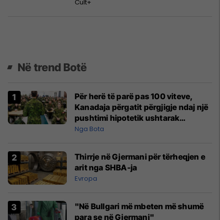
Cult+
Në trend Botë
Për herë të parë pas 100 viteve,
Kanadaja përgatit përgjigje ndaj një
pushtimi hipotetik ushtarak
amerikan
Nga Bota
Thirrje në Gjermani për tërheqjen e
arit nga SHBA-ja
Evropa
"Në Bullgari më mbeten më shumë
para se në Gjermani"