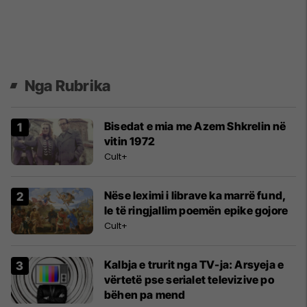
Nga Rubrika
Bisedat e mia me Azem Shkrelin në
vitin 1972
Cult+
Nëse leximi i librave ka marrë fund,
le të ringjallim poemën epike gojore
Cult+
Kalbja e trurit nga TV-ja: Arsyeja e
vërtetë pse serialet televizive po
bëhen pa mend