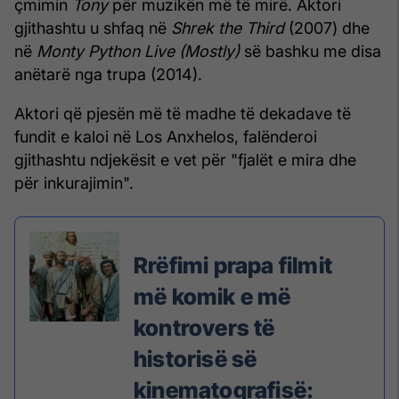
çmimin
Tony
për muzikën më të mirë. Aktori
gjithashtu u shfaq në
Shrek the Third
(2007) dhe
në
Monty Python Live (Mostly)
së bashku me disa
anëtarë nga trupa (2014).
Aktori që pjesën më të madhe të dekadave të
fundit e kaloi në Los Anxhelos, falënderoi
gjithashtu ndjekësit e vet për "fjalët e mira dhe
për inkurajimin".
Rrëfimi prapa filmit
më komik e më
kontrovers të
historisë së
kinematografisë: