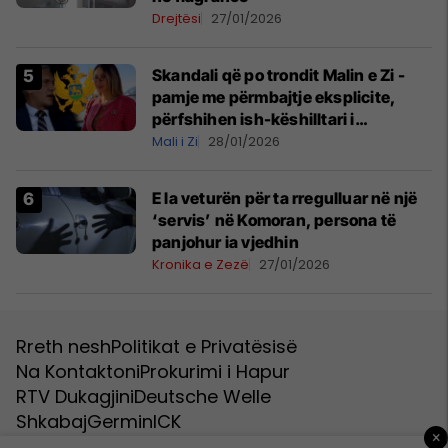
Drejtësi
27/01/2026
Skandali që po trondit Malin e Zi -
pamje me përmbajtje eksplicite,
përfshihen ish-këshilltari i
presidentit dhe sekretarja
Mali i Zi
28/01/2026
shtetërore
E la veturën për ta rregulluar në një
‘servis’ në Komoran, persona të
panjohur ia vjedhin
Kronika e Zezë
27/01/2026
Rreth nesh
Politikat e Privatësisë
Na Kontaktoni
Prokurimi i Hapur
RTV Dukagjini
Deutsche Welle
Shkabaj
Germin
ICK
×