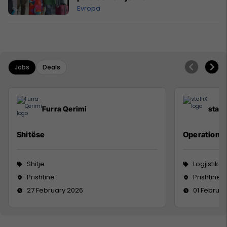
Evropa
Jobs
Deals
Furra Qerimi
staff
Shitëse
Operations 
Shitje
Logjistikë
Prishtinë
Prishtinë
27 February 2026
01 Februa