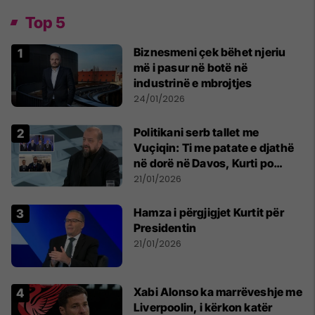
Top 5
Biznesmeni çek bëhet njeriu
më i pasur në botë në
industrinë e mbrojtjes
24/01/2026
Politikani serb tallet me
Vuçiqin: Ti me patate e djathë
në dorë në Davos, Kurti po
mban fjalime në Shtëpinë e
21/01/2026
SHBA-së
Hamza i përgjigjet Kurtit për
Presidentin
21/01/2026
Xabi Alonso ka marrëveshje me
Liverpoolin, i kërkon katër