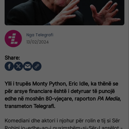
Nga
Telegrafi
13/02/2024
Ylli i trupës Monty Python, Eric Idle, ka thënë se
për arsye financiare është i detyruar të punojë
edhe në moshën 80-vjeçare, raporton
PA Media
,
transmeton Telegrafi.
Komediani dhe aktori i njohur për rolin e tij si Sër
Robini jo-edhe-aq-i guximshëm-si-Sër-Lansëlot -