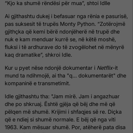
“Kjo ka shumë rëndësi për mua”, shtoi Idlle
Ai gjithashtu dukej i befasuar nga rënia e pasurisë,
pas suksesit të trupës Monty Python. “Zotërojmë
gjithçka që kemi bërë ndonjëherë në trupë dhe
nuk e kam menduar kurrë se, në këtë moshë,
fluksi i të ardhurave do të zvogëlohet në mënyrë
kaq dramatike”, shkroi Idle.
Kur u pyet nëse ndonjë dokumentar i
Netflix
-it
mund ta ndihmojë, ai tha "q... dokumentarët" dhe
kompaninë e transmetimit.
Idle gjithashtu tha: "Jam mirë. Jam i angazhuar
dhe po shkruaj. Është gjëja që bëj dhe më që
pëlqen më shumë. Krijimi i shfaqjes së re. Diçka
që e ndiej si shumë normale. E bëj që nga viti
1963. Kam mësuar shumë. Por, atëherë pata disa