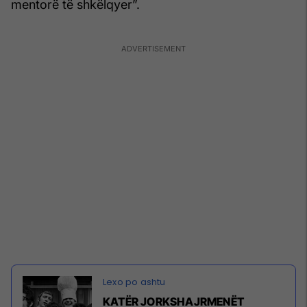
mentorë të shkëlqyer”.
KATËR JORKSHAJRMENËT