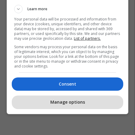
Learn more
Your personal data will be processed and information from
your device (cookies, unique identifiers, and other device
data) may be stored by, accessed by and shared with 369
partners, or used specifically by this site. We and our partners
may use precise geolocation data.
List of partners.
Some vendors may process your personal data on the basis
of legitimate interest, which you can object to by managing
your options below. Look for a link at the bottom of this page
or in the site menu to manage or withdraw consent in privacy
and cookie settings.
Consent
Monty Python
Eric Idle
Manage options