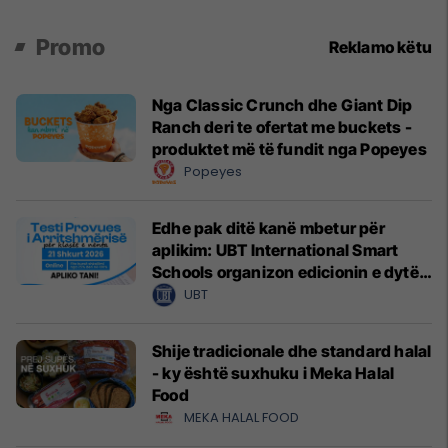
Promo
Reklamo këtu
Nga Classic Crunch dhe Giant Dip
Ranch deri te ofertat me buckets -
produktet më të fundit nga Popeyes
Popeyes
Edhe pak ditë kanë mbetur për
aplikim: UBT International Smart
Schools organizon edicionin e dytë
të Testit Provues të Arritshmërisë
UBT
Shije tradicionale dhe standard halal
- ky është suxhuku i Meka Halal
Food
MEKA HALAL FOOD