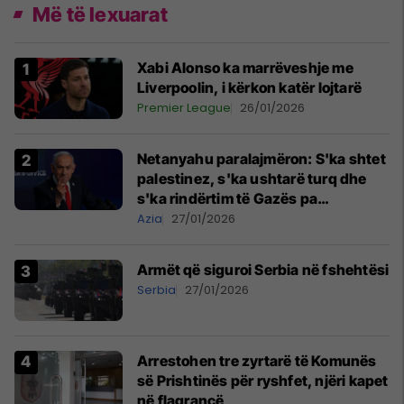
Më të lexuarat
Xabi Alonso ka marrëveshje me
Liverpoolin, i kërkon katër lojtarë
Premier League
26/01/2026
Netanyahu paralajmëron: S'ka shtet
palestinez, s'ka ushtarë turq dhe
s'ka rindërtim të Gazës pa
demilitarizim
Azia
27/01/2026
Armët që siguroi Serbia në fshehtësi
Serbia
27/01/2026
Arrestohen tre zyrtarë të Komunës
së Prishtinës për ryshfet, njëri kapet
në flagrancë