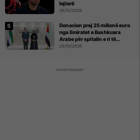
lojtarë
26/01/2026
Donacion prej 25 milionë euro
nga Emiratet e Bashkuara
Arabe për spitalin e ri të
Gjinekologjisë, ambasadori
23/01/2026
Hamiti jep detaje