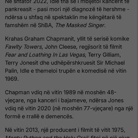
Në shtator 2022, Idle tha se i mbijetoi kancerit të
pankreasit - pasi mori një diagnozë të hershme -
ndërsa u shfaq në spektaklin me këngëtarë të
famshëm në ShBA,
The Masked Singer
.
Krahas Graham Chapmanit, yllit të serisë komike
Fawlty Towers
, John Cleese, regjisorit të filmit
Fear and Loathing In Las Vegas
, Terry Gilliam,
Terry Jonesit dhe udhëpërshkruesit Sir Michael
Palin, Idle e themeloi trupën e komedisë në vitin
1969.
Chapman vdiq në vitin 1989 në moshën 48-
vjeçare, nga kanceri i bajameve, ndërsa Jones
vdiq në vitin 2020 (në moshën 77-vjeçare) nga një
formë e rrallë e demencës.
Në vitin 2013, një producent i filmit të vitit 1975,
Monty Python and the Holy Grail
, fitoi në një gjyq