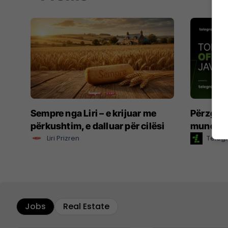
Sempre nga Liri – e krijuar me
Përzgjed
përkushtim, e dalluar për cilësi
mundësi
Liri Prizren
Telegr
Jobs
Real Estate