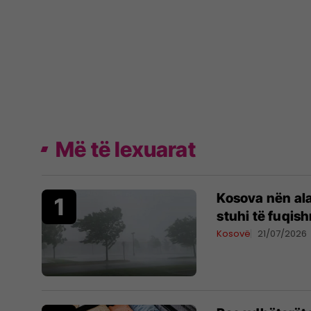
Më të lexuarat
Kosova nën al
stuhi të fuqis
Kosovë
21/07/2026