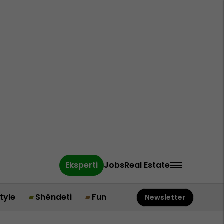
Eksperti
Jobs
Real Estate
style
Shëndeti
Fun
Newsletter