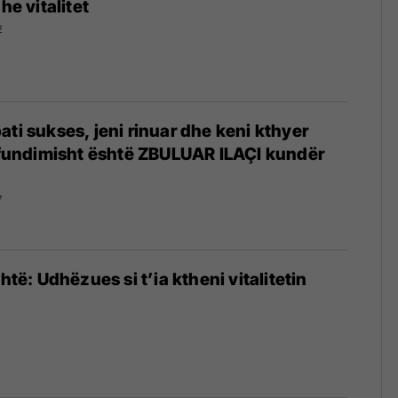
he vitalitet
2
ati sukses, jeni rinuar dhe keni kthyer
ërfundimisht është ZBULUAR ILAÇI kundër
7
ohtë: Udhëzues si t’ia ktheni vitalitetin