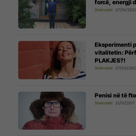
forcë, energji d
Shëndeti
27/10/202
Eksperimenti p
vitalitetin: P
PLAKJES?!
Shëndeti
27/03/201
Penisi në të ft
Shëndeti
21/01/2017