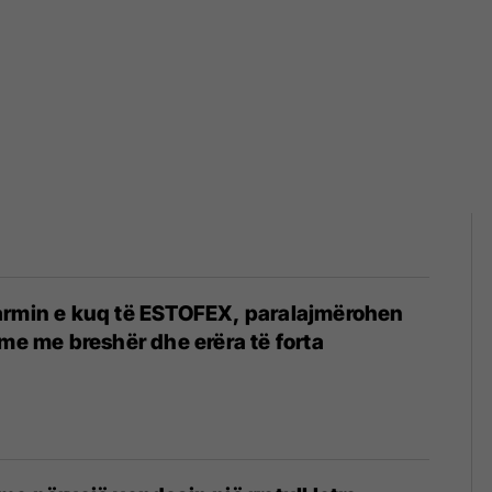
armin e kuq të ESTOFEX, paralajmërohen
hme me breshër dhe erëra të forta