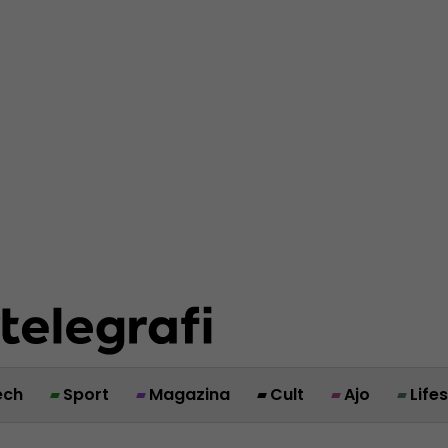
ech
Sport
Magazina
Cult
Ajo
Life