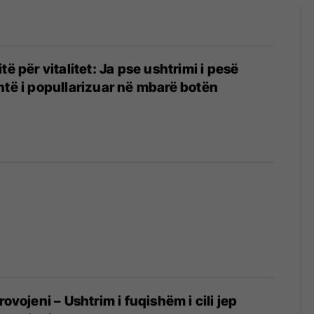
të për vitalitet: Ja pse ushtrimi i pesë
htë i popullarizuar në mbarë botën
rovojeni – Ushtrim i fuqishëm i cili jep