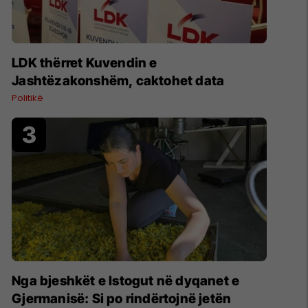
LDK thërret Kuvendin e
Jashtëzakonshëm, caktohet data
Politikë
Nga bjeshkët e Istogut në dyqanet e
Gjermanisë: Si po rindërtojnë jetën