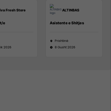
iva Fresh Store
ALTINBAS
t/e
Asistente e Shitjes
j
Prishtinë
rik 2026
8 Gusht 2026