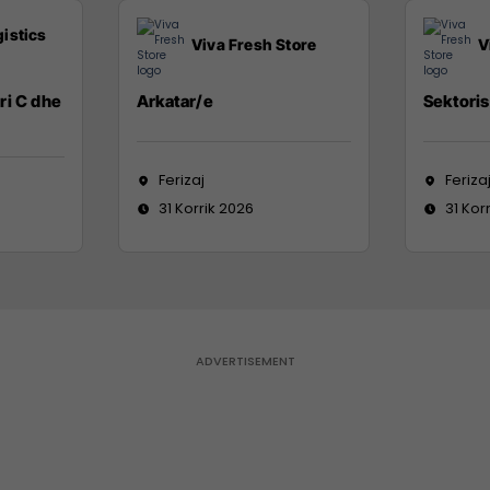
istics
Viva Fresh Store
V
ri C dhe
Arkatar/e
Sektoris
Ferizaj
Feriza
31 Korrik 2026
31 Kor