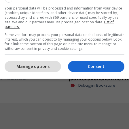
Your personal data will be processed and information from your device
(cookies, unique identifiers, and other device data) may be stored by,
accessed by and shared with 369 partners, or used specifically by this
site. We and our partners may use precise geolocation data.
List of
partners.
Some vendors may process your personal data on the basis of legitimate
interest, which you can object to by managing your options below. Look
for a link at the bottom of this page or in the site menu to manage or
withdraw consent in privacy and cookie settings.
hja javore: katër
BookFest vazhdon rrugë
Manage options
Consent
 për banim dhe investim
Gjilan pas suksesit të
afi Real Estate
jashtëzakonshëm në Pri
Dukagjini Bookstore