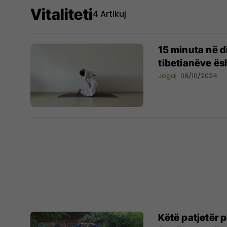
Vitaliteti
4 Artikuj
15 minuta në di
tibetianëve ës
Joga
08/10/2024
Këtë patjetër p