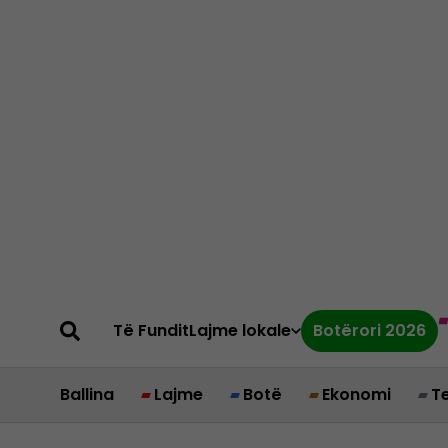
Të Fundit
Lajme lokale
Botërori 2026
Ballina
Lajme
Botë
Ekonomi
T