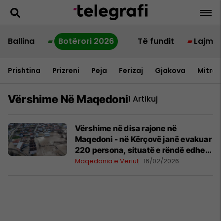
Ballina
Botërori 2026
Të fundit
Lajme
Prishtina
Prizreni
Peja
Ferizaj
Gjakova
Mitrov
Vërshime Në Maqedoni
1 Artikuj
Vërshime në disa rajone në
Maqedoni - në Kërçovë janë evakuar
220 persona, situatë e rëndë edhe
në Gostivar
Maqedonia e Veriut
16/02/2026