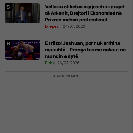
Vëllai iu etiketua si pjesëtar i grupit
të Arkanit, Drejtori i Ekonomisë në
Prizren mohon pretendimet
Drejtësi
24/07/2026
E rrëzoi Joshuan, por nuk arriti ta
mposhtë – Prenga bie me nokaut në
raundin e dytë
Boks
26/07/2026