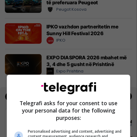
të preferuara Peugeot
Peugot Kosova
IPKO vazhdon partneritetin me
Sunny Hill Festival 2026
IPKO
EXPO DIASPORA 2026 mbahet më
3, 4 dhe 5 gusht në Prishtinë
Expo Prishtina
Jobs
Real Estate
Telegrafi asks for your consent to use
your personal data for the following
purposes:
Elkos Group
Sola
Personalised advertising and content, advertising and
content measurement, audience research and