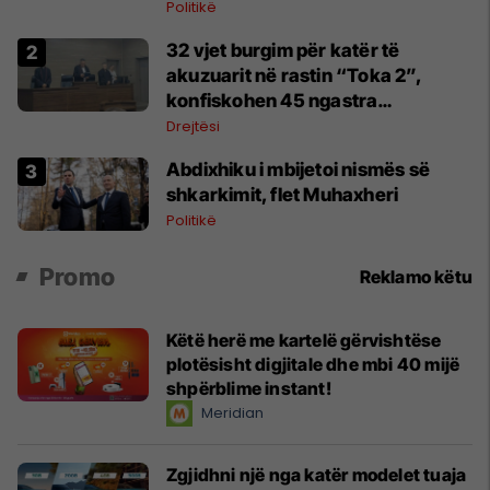
Politikë
32 vjet burgim për katër të
akuzuarit në rastin “Toka 2”,
konfiskohen 45 ngastra
kadastrale
Drejtësi
Abdixhiku i mbijetoi nismës së
shkarkimit, flet Muhaxheri
Politikë
Promo
Reklamo këtu
Këtë herë me kartelë gërvishtëse
plotësisht digjitale dhe mbi 40 mijë
shpërblime instant!
Meridian
Zgjidhni një nga katër modelet tuaja