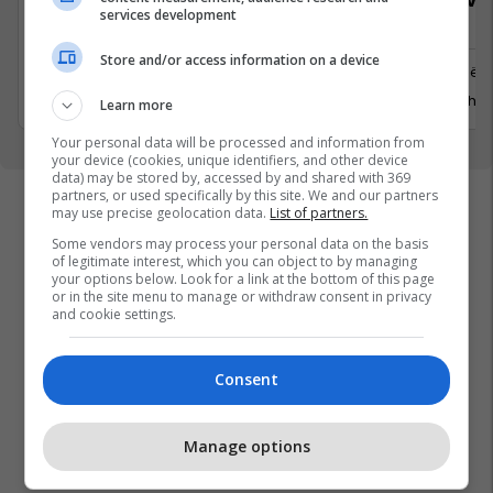
Specialist Mishi (Kasap)
Sales Deve
services development
Manager
Store and/or access information on a device
Ferizaj
Prishtinë
3 Gusht 2026
29 Gusht 
Learn more
Your personal data will be processed and information from
your device (cookies, unique identifiers, and other device
data) may be stored by, accessed by and shared with 369
partners, or used specifically by this site. We and our partners
may use precise geolocation data.
List of partners.
Some vendors may process your personal data on the basis
of legitimate interest, which you can object to by managing
your options below. Look for a link at the bottom of this page
or in the site menu to manage or withdraw consent in privacy
and cookie settings.
Consent
Manage options