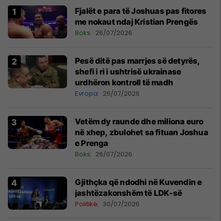
Fjalët e para të Joshuas pas fitores
me nokaut ndaj Kristian Prengës
Boks
26/07/2026
Pesë ditë pas marrjes së detyrës,
shefi i ri i ushtrisë ukrainase
urdhëron kontroll të madh
Evropa
26/07/2026
Vetëm dy raunde dhe miliona euro
në xhep, zbulohet sa fituan Joshua
e Prenga
Boks
26/07/2026
Gjithçka që ndodhi në Kuvendin e
jashtëzakonshëm të LDK-së
Politikë
30/07/2026