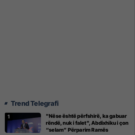
Trend Telegrafi
"Nëse është përfshirë, ka gabuar
rëndë, nuk i falet", Abdixhiku i çon
“selam” Përparim Ramës