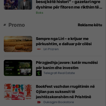
besoj këtë histori” - gazetari ngre
dyshime për fitoren me rikthim të
Joshuas
Boks
Promo
Reklamo këtu
Sempre nga Liri – e krijuar me
përkushtim, e dalluar për cilësi
Liri Prizren
Përzgjedhja javore: katër mundësi
për banim dhe investim
Telegrafi Real Estate
BookFest vazhdon rrugëtimin në
Gjilan pas suksesit të
jashtëzakonshëm në Prishtinë
Dukagjini Bookstore