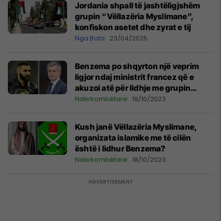
Jordania shpall të jashtëligjshëm
grupin “Vëllazëria Myslimane”,
konfiskon asetet dhe zyrat e tij
Nga Bota
23/04/2025
Benzema po shqyrton një veprim
ligjor ndaj ministrit francez që e
akuzoi atë për lidhje me grupin
terrorist
Ndërkombëtare
19/10/2023
Kush janë Vëllazëria Myslimane,
organizata islamike me të cilën
është i lidhur Benzema?
Ndërkombëtare
18/10/2023