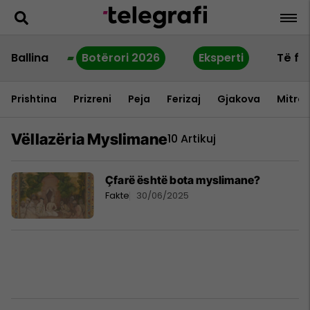
Ballina
Botërori 2026
Eksperti
Të fu
Prishtina
Prizreni
Peja
Ferizaj
Gjakova
Mitrov
Vëllazëria Myslimane
10 Artikuj
Çfarë është bota myslimane?
Fakte
30/06/2025