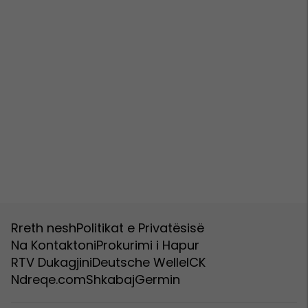
Rreth nesh
Politikat e Privatësisë
Na Kontaktoni
Prokurimi i Hapur
RTV Dukagjini
Deutsche Welle
ICK
Ndreqe.com
Shkabaj
Germin