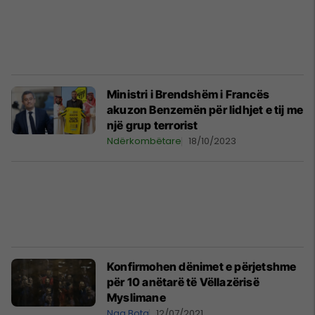
Ministri i Brendshëm i Francës
akuzon Benzemën për lidhjet e tij me
një grup terrorist
Ndërkombëtare
18/10/2023
Konfirmohen dënimet e përjetshme
për 10 anëtarë të Vëllazërisë
Myslimane
Nga Bota
12/07/2021