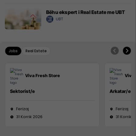
Bëhu ekspert i Real Estate me UBT
UBT
Jobs
Real Estate
Viva Fresh Store
Viva 
Sektorist/e
Arkatar/e
Ferizaj
Ferizaj
31 Korrik 2026
31 Korrik 