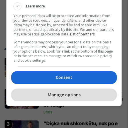
Learn more
Your personal data will be processed and information from
your device (cookies, unique identifiers, and other device
data) may be stored by, accessed by and shared with 369
partners, or used specifically by this site. We and our partners
may use precise geolocation data.
List of partners.
Some vendors may process your personal data on the basis
of legitimate interest, which you can object to by managing
Trend Telegrafi
your options below. Look for a link at the bottom of this page
or in the site menu to manage or withdraw consent in privacy
and cookie settings.
Pesë ditë pas marrjes së detyrës,
shefi i ri i ushtrisë ukrainase
urdhëron kontroll të madh
Consent
Evropa
Vetëm dy raunde dhe miliona euro
Manage options
në xhep, zbulohet sa fituan Joshua
e Prenga
Boks
“Diçka nuk shkon këtu, nuk po e