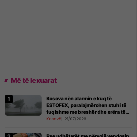
Më të lexuarat
Kosova nën alarmin e kuq të
ESTOFEX, paralajmërohen stuhi të
fuqishme me breshër dhe erëra të
forta
Kosovë
21/07/2026
Pse udhëtarët me përvojë vendosin