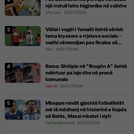
një rrotull letre higjienike në valixhe
Lifestyle
20/07/2026
Vëllai i vogël i Yamalit është sërish
tema kryesore e rrjeteve sociale -
vodhi vëmendjen pas finales së
Kupës së Botës
Yjet
20/07/2026
Rama: Shtëpia në "Rrugën A" është
ndërtuar pa leje dhe në pronë
komunale
Lajme
22/07/2026
Mbappe rendit gjashtë futbollistët
më të mëdhenj në historinë e Kupës
së Botës, Messi mbetet i dyti
Përfaqësueset
23/07/2026