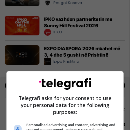
Peugot Kosova
IPKO vazhdon partneritetin me
Sunny Hill Festival 2026
IPKO
EXPO DIASPORA 2026 mbahet më
3, 4 dhe 5 gusht në Prishtinë
Expo Prishtina
Jobs
Real Estate
Telegrafi asks for your consent to use
your personal data for the following
Elkos Group
ALTI
purposes:
Punëtor në Depo
Asistente e
Personalised advertising and content, advertising and
content measurement, audience research and