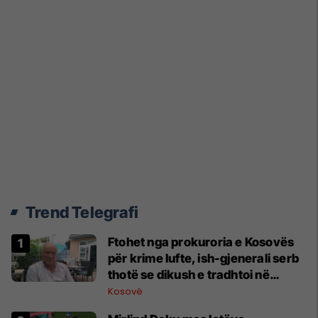
Trend Telegrafi
Ftohet nga prokuroria e Kosovës
për krime lufte, ish-gjenerali serb
thotë se dikush e tradhtoi në
Beograd
Kosovë