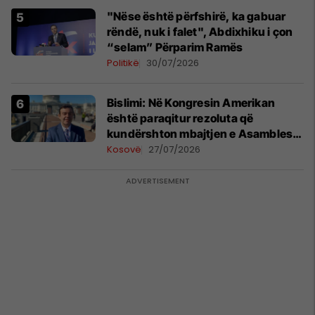
"Nëse është përfshirë, ka gabuar
rëndë, nuk i falet", Abdixhiku i çon
“selam” Përparim Ramës
Politikë
30/07/2026
Bislimi: Në Kongresin Amerikan
është paraqitur rezoluta që
kundërshton mbajtjen e Asamblesë
Parlamentare të OSBE-së në
Kosovë
27/07/2026
Beograd