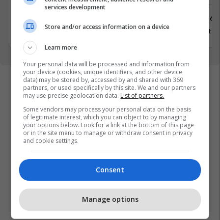
services development
Xërxe
Prishtinë
Store and/or access information on a device
20 Gusht 2026
8 Gusht 2
Learn more
Your personal data will be processed and information from
your device (cookies, unique identifiers, and other device
data) may be stored by, accessed by and shared with 369
partners, or used specifically by this site. We and our partners
may use precise geolocation data.
List of partners.
Some vendors may process your personal data on the basis
of legitimate interest, which you can object to by managing
your options below. Look for a link at the bottom of this page
or in the site menu to manage or withdraw consent in privacy
and cookie settings.
Consent
Manage options