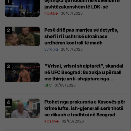
Gjithçka që ndodhi në Kuvendin e
jashtëzakonshëm të LDK-së
Politikë
30/07/2026
Pesë ditë pas marrjes së detyrës,
shefi i ri i ushtrisë ukrainase
urdhëron kontroll të madh
Evropa
26/07/2026
“Vrisni, vrisni shqiptarët”, skandal
në UFC Beograd: Buzukja u përball
me thirrje anti-shqiptare nga
tribunat
UFC
01/08/2026
Ftohet nga prokuroria e Kosovës për
krime lufte, ish-gjenerali serb thotë
se dikush e tradhtoi në Beograd
Kosovë
02/08/2026