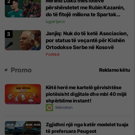
Mirlind Daku mes lotëve
përshëndetet me Rubin Kazanin,
do të fitojë miliona te Spartak
Moska
Ligat tjera
Janjiq: Nuk do të ketë Asociacion,
por status të veçantë për Kishën
Ortodokse Serbe në Kosovë
Politikë
Promo
Reklamo këtu
Këtë herë me kartelë gërvishtëse
plotësisht digjitale dhe mbi 40 mijë
shpërblime instant!
Meridian
Zgjidhni një nga katër modelet tuaja
të preferuara Peugeot