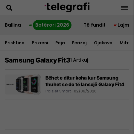
Ballina
Botërori 2026
Të fundit
Lajme
Prishtina
Prizreni
Peja
Ferizaj
Gjakova
Mitrov
Samsung Galaxy Fit3
1 Artikuj
Bëhet e ditur koha kur Samsung
thuhet se do të lansojë Galaxy Fit4
Paisjet Smart
02/06/2026