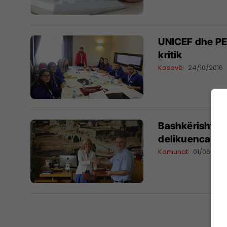
UNICEF dhe PEN
kritik
Kosovë
24/10/2016
Bashkërisht pë
delikuenca
Komunat
01/06/201