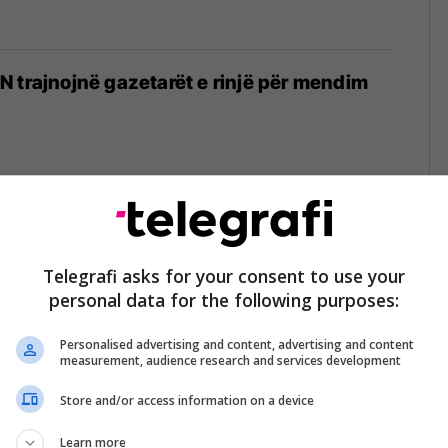
 trajnojnë gazetarët e rinjë për mendim
r mbrojtjen e fëmijëve nga devijimi dhe
Telegrafi asks for your consent to use your
personal data for the following purposes:
6
Personalised advertising and content, advertising and content
measurement, audience research and services development
Store and/or access information on a device
1
Learn more