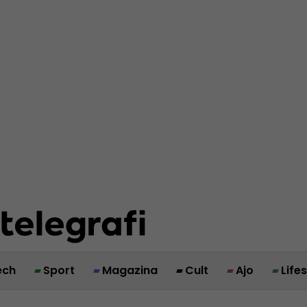
ech
Sport
Magazina
Cult
Ajo
Life