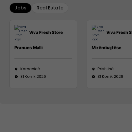
Jobs
Real Estate
Viva Fresh Store
Viva Fresh S
Pranues Malli
Mirëmbajtëse
Kamenicë
Prishtinë
31 Korrik 2026
31 Korrik 2026