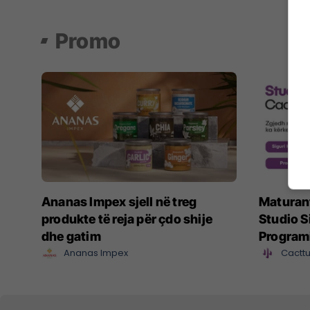
Promo
Ananas Impex sjell në treg
Maturant
produkte të reja për çdo shije
Studio S
dhe gatim
Program
Ananas Impex
Cacttu