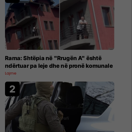
Rama: Shtëpia në "Rrugën A" është
ndërtuar pa leje dhe në pronë komunale
Lajme