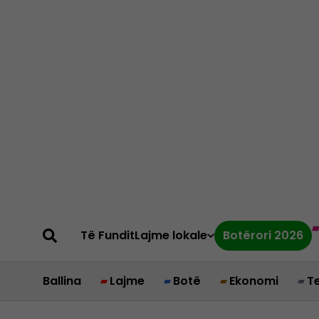
Të Fundit
Lajme lokale
Botërori 2026
Ballina
Lajme
Botë
Ekonomi
T