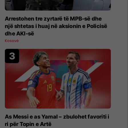
Arrestohen tre zyrtarë të MPB-së dhe
një shtetas i huaj në aksionin e Policisë
dhe AKI-së
Kosovë
As Messi e as Yamal – zbulohet favoriti i
ri për Topin e Artë