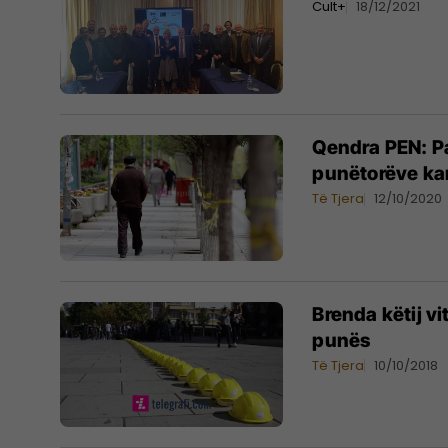
Cult+
18/12/2021
Qendra PEN: Pa
punëtorëve ka
Të Tjera
12/10/2020
Brenda këtij v
punës
Të Tjera
10/10/2018