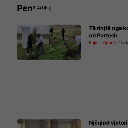
Pen
8 Artikuj
Të rinjtë nga 
në Partesh
Rajoni i Gjilanit
06/1
Njëqind vjetori