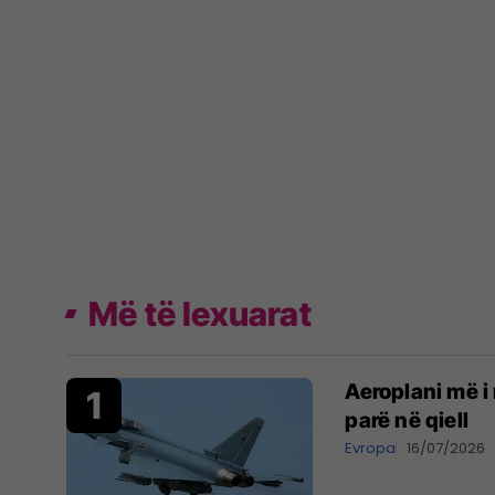
Më të lexuarat
Aeroplani më i 
parë në qiell
Evropa
16/07/2026