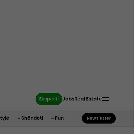
Eksperti
Jobs
Real Estate
style
Shëndeti
Fun
Newsletter