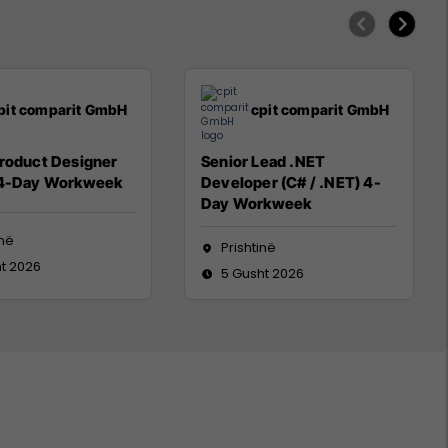
pit comparit GmbH
cpit comparit GmbH
Product Designer
Senior Lead .NET
 4-Day Workweek
Developer (C# / .NET) 4-
Day Workweek
inë
Prishtinë
t 2026
5 Gusht 2026