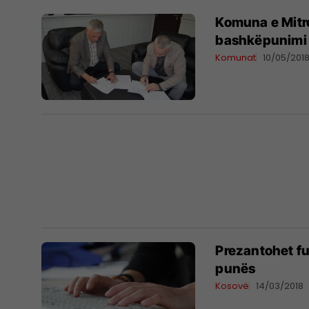
Komuna e Mit
bashkëpunimi p
Komunat
10/05/201
Prezantohet fu
punës
Kosovë
14/03/2018