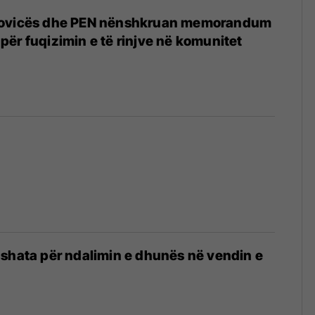
rovicës dhe PEN nënshkruan memorandum
ër fuqizimin e të rinjve në komunitet
8
shata për ndalimin e dhunës në vendin e