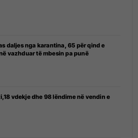
s daljes nga karantina, 65 për qind e
në vazhduar të mbesin pa punë
iti,18 vdekje dhe 98 lëndime në vendin e