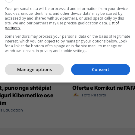
Your personal data will be processed and information from your device
(cookies, unique identifiers, and other device data) may be stored by,
accessed by and shared with 369 partners, or used specifically by this
site. We and our partners may use precise geolocation data.
List of
partners.
Some vendors may process your personal data on the basis of legitimate
interest, which you can object to by managing your options below. Look
for a link at the bottom of this page or in the site menu to manage or
withdraw consent in privacy and cookie settings.
Manage options
Consent
, puno nga shtëpia!
Oferta e Korrikut në FAF
iguri Kibernetike ose
Fafa Resorts
im
s Education