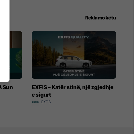
Reklamo këtu
A Sun
EXFIS – Katër stinë, një zgjedhje
e sigurt
EXFIS