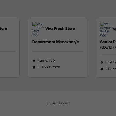
tore
Viva Fresh Store
c
Department Menaxher/e
Senior 
(UX/UI)
Kamenicë
Prisht
31 Korrik 2026
7 Gush