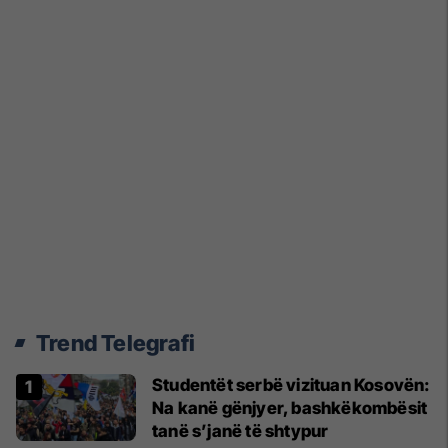
Trend Telegrafi
Studentët serbë vizituan Kosovën:
Na kanë gënjyer, bashkëkombësit
tanë s’janë të shtypur