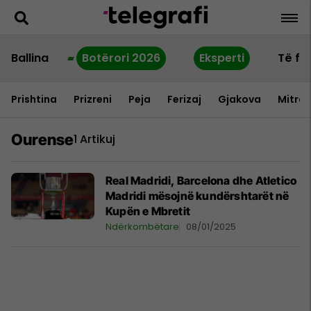
Ballina
Botërori 2026
Eksperti
Të fu
Prishtina
Prizreni
Peja
Ferizaj
Gjakova
Mitrov
Ourense
1 Artikuj
Real Madridi, Barcelona dhe Atletico
Madridi mësojnë kundërshtarët në
Kupën e Mbretit
Ndërkombëtare
08/01/2025