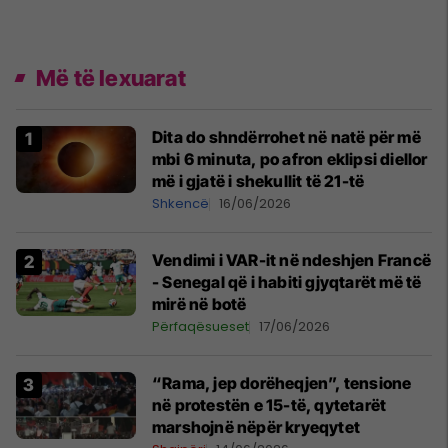
Më të lexuarat
Dita do shndërrohet në natë për më
mbi 6 minuta, po afron eklipsi diellor
më i gjatë i shekullit të 21-të
Shkencë
16/06/2026
Vendimi i VAR-it në ndeshjen Francë
- Senegal që i habiti gjyqtarët më të
mirë në botë
Përfaqësueset
17/06/2026
“Rama, jep dorëheqjen”, tensione
në protestën e 15-të, qytetarët
marshojnë nëpër kryeqytet