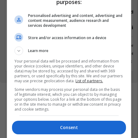
purposes:
Telegrafi
22IN
Personalised advertising and content, advertising and
content measurement, audience research and
services development
Gazetar/e për edicionin Telegrafi
Inxhinier i 
Diasporë
Store and/or access information on a device
Inxhinieri
Media
Learn more
Prishtinë
Prishtina, Kosovo
Your personal data will be processed and information from
6 Korrik 2
1 Korrik 2026
your device (cookies, unique identifiers, and other device
data) may be stored by, accessed by and shared with 369
partners, or used specifically by this site. We and our partners
may use precise geolocation data.
List of partners.
Some vendors may process your personal data on the basis
of legitimate interest, which you can object to by managing
your options below. Look for a link at the bottom of this page
or in the site menu to manage or withdraw consent in privacy
and cookie settings.
Consent