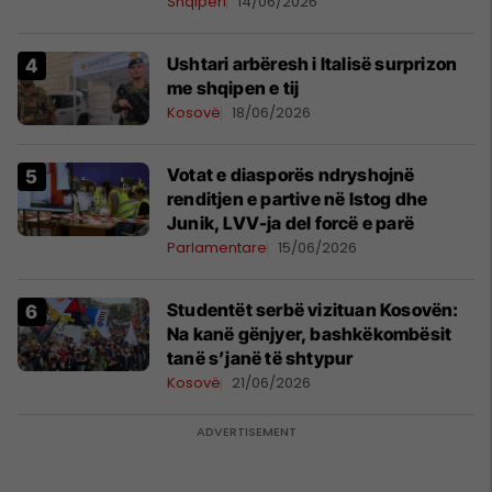
Shqipëri
14/06/2026
Ushtari arbëresh i Italisë surprizon
me shqipen e tij
Kosovë
18/06/2026
Votat e diasporës ndryshojnë
renditjen e partive në Istog dhe
Junik, LVV-ja del forcë e parë
Parlamentare
15/06/2026
Studentët serbë vizituan Kosovën:
Na kanë gënjyer, bashkëkombësit
tanë s’janë të shtypur
Kosovë
21/06/2026