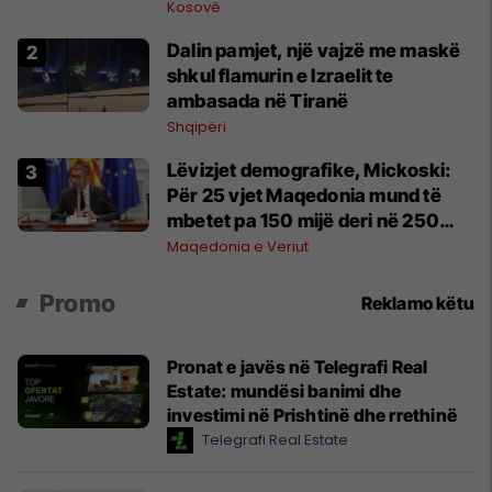
Kosovë
Dalin pamjet, një vajzë me maskë
shkul flamurin e Izraelit te
ambasada në Tiranë
Shqipëri
Lëvizjet demografike, Mickoski:
Për 25 vjet Maqedonia mund të
mbetet pa 150 mijë deri në 250
mijë banorë
Maqedonia e Veriut
Promo
Reklamo këtu
Pronat e javës në Telegrafi Real
Estate: mundësi banimi dhe
investimi në Prishtinë dhe rrethinë
Telegrafi Real Estate