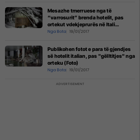
Mesazhe tmerruese nga të
“varrosurit” brenda hotelit, pas
ortekut vdekjeprurës në Itali
(Foto/Video)
Nga Bota
19/01/2017
Publikohen fotot e para të gjendjes
së hotelit italian, pas "gëlltitjes" nga
orteku (Foto)
Nga Bota
19/01/2017