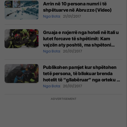
Arrin në 10 persona numri i të
shpëtuarve në Abruzzo (Video)
Nga Bota
21/01/2017
Gruaja e nxjerrë nga hoteli në Itali u
lutet forcave të shpëtimit: Kam
vajzën aty poshtë, ma shpëtoni
(Foto)
Nga Bota
20/01/2017
Publikohen pamjet kur shpëtohen
tetë persona, të bllokuar brenda
hotelit të “gllabëruar” nga orteku në
Itali (Video)
Nga Bota
20/01/2017