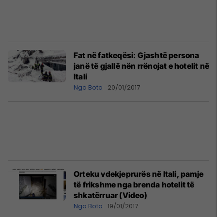
Fat në fatkeqësi: Gjashtë persona
janë të gjallë nën rrënojat e hotelit në
Itali
Nga Bota
20/01/2017
Orteku vdekjeprurës në Itali, pamje
të frikshme nga brenda hotelit të
shkatërruar (Video)
Nga Bota
19/01/2017