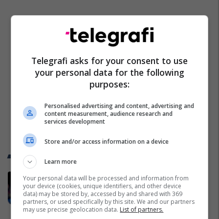
Telegrafi asks for your consent to use
your personal data for the following
purposes:
Personalised advertising and content, advertising and
content measurement, audience research and
services development
Store and/or access information on a device
Trend Telegrafi
Learn more
As Barcelona e as Dortmundi,
Your personal data will be processed and information from
your device (cookies, unique identifiers, and other device
gjiganti gjerman e mbyllë
data) may be stored by, accessed by and shared with 369
marrëveshjen për Fisnik Asllanin
partners, or used specifically by this site. We and our partners
may use precise geolocation data.
List of partners.
Përfaqësueset