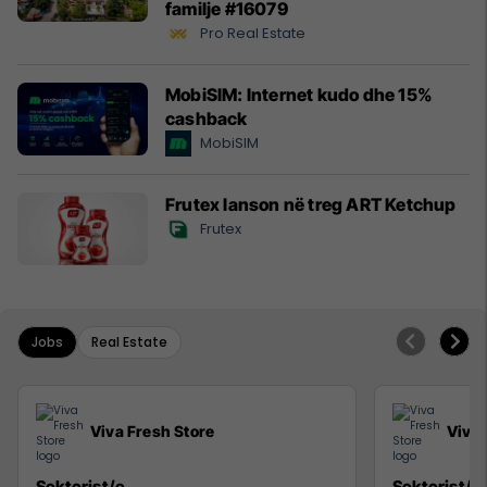
familje #16079
Pro Real Estate
MobiSIM: Internet kudo dhe 15%
cashback
MobiSIM
Frutex lanson në treg ART Ketchup
Frutex
Jobs
Real Estate
Viva Fresh Store
Viva 
Sektorist/e
Sektorist/e