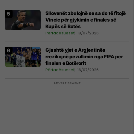
Sllovenët zbulojnë se sa do të fitojë
Vincic për gjykimin e finales së
Kupës së Botës
Përfaqësueset
18/07/2026
Gjashtë yjet e Argjentinës
rrezikojnë pezullimin nga FIFA për
finalen e Botërorit
Përfaqësueset
16/07/2026