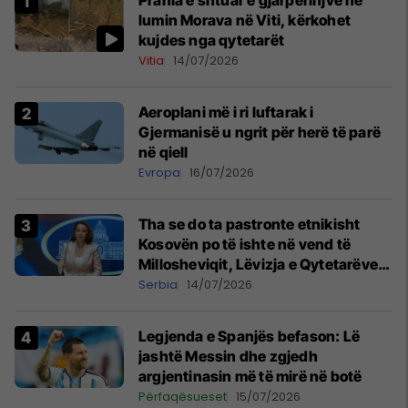
Prania e shtuar e gjarpërinjve në
lumin Morava në Viti, kërkohet
kujdes nga qytetarët
Vitia
14/07/2026
Aeroplani më i ri luftarak i
Gjermanisë u ngrit për herë të parë
në qiell
Evropa
16/07/2026
Tha se do ta pastronte etnikisht
Kosovën po të ishte në vend të
Millosheviqit, Lëvizja e Qytetarëve
të Lirë në Serbi kërkon shkarkimin e
Serbia
14/07/2026
menjëhershëm të Snezhana
Paunoviq
Legjenda e Spanjës befason: Lë
jashtë Messin dhe zgjedh
argjentinasin më të mirë në botë
Përfaqësueset
15/07/2026