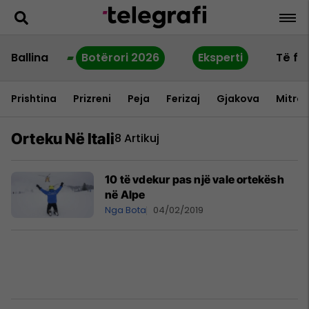
Ballina
Botërori 2026
Eksperti
Të fu
Prishtina
Prizreni
Peja
Ferizaj
Gjakova
Mitrov
Orteku Në Itali
8 Artikuj
10 të vdekur pas një vale ortekësh
në Alpe
Nga Bota
04/02/2019