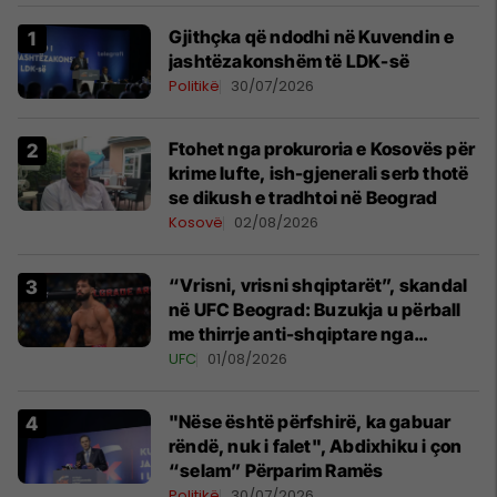
Gjithçka që ndodhi në Kuvendin e
jashtëzakonshëm të LDK-së
Politikë
30/07/2026
Ftohet nga prokuroria e Kosovës për
krime lufte, ish-gjenerali serb thotë
se dikush e tradhtoi në Beograd
Kosovë
02/08/2026
“Vrisni, vrisni shqiptarët”, skandal
në UFC Beograd: Buzukja u përball
me thirrje anti-shqiptare nga
tribunat
UFC
01/08/2026
"Nëse është përfshirë, ka gabuar
rëndë, nuk i falet", Abdixhiku i çon
“selam” Përparim Ramës
Politikë
30/07/2026