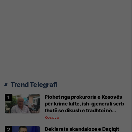
Trend Telegrafi
Ftohet nga prokuroria e Kosovës
për krime lufte, ish-gjenerali serb
thotë se dikush e tradhtoi në
Beograd
Kosovë
​Deklarata skandaloze e Daçiqit