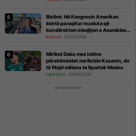
Bislimi: Në Kongresin Amerikan
është paraqitur rezoluta që
kundërshton mbajtjen e Asamblesë
Parlamentare të OSBE-së në
Kosovë
27/07/2026
Beograd
Mirlind Daku mes lotëve
përshëndetet me Rubin Kazanin, do
të fitojë miliona te Spartak Moska
Ligat tjera
02/08/2026