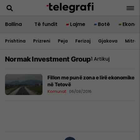
Ballina
Të fundit
Lajme
Botë
Ekono
Prishtina
Prizreni
Peja
Ferizaj
Gjakova
Mitrov
Normak Investment Group
1 Artikuj
Fillon me punë zona e lirë ekonomike
në Tetovë
Komunat
06/08/2016