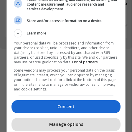
Hybrid Senior Talent Acquisition
Staf Restor
content measurement, audience research and
services development
Partner
Store and/or access information on a device
Prishtinë
15 Gusht 2
2 Shtator 2026
Learn more
Your personal data will be processed and information from
your device (cookies, unique identifiers, and other device
data) may be stored by, accessed by and shared with 369
partners, or used specifically by this site. We and our partners
may use precise geolocation data.
List of partners.
Some vendors may process your personal data on the basis
of legitimate interest, which you can object to by managing
your options below. Look for a link at the bottom of this page
or in the site menu to manage or withdraw consent in privacy
and cookie settings.
Consent
Manage options