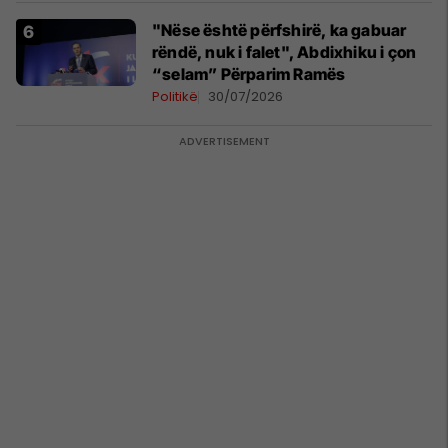
"Nëse është përfshirë, ka gabuar
rëndë, nuk i falet", Abdixhiku i çon
“selam” Përparim Ramës
Politikë
30/07/2026