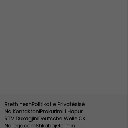
Rreth nesh
Politikat e Privatësisë
Na Kontaktoni
Prokurimi i Hapur
RTV Dukagjini
Deutsche Welle
ICK
Ndreqe.com
Shkabaj
Germin