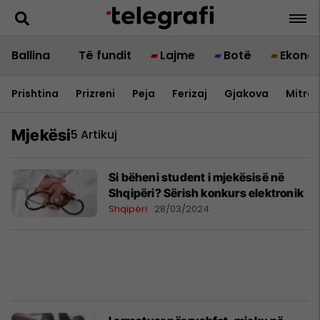
Ballina
Të fundit
Lajme
Botë
Ekono
Prishtina
Prizreni
Peja
Ferizaj
Gjakova
Mitrov
Mjekësi
5 Artikuj
Si bëheni student i mjekësisë në
Shqipëri? Sërish konkurs elektronik
Shqipëri
28/03/2024