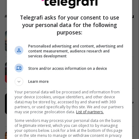
Ndërkombëtare
Promo
Reklamo këtu
Telegrafi asks for your consent to use
your personal data for the following
purposes:
Zgjidhni PrishtinaTicket për
udhëtimin tuaj drejt Hamburgut
Personalised advertising and content, advertising and
Prishtina Ticket
content measurement, audience research and
services development
Karburant cilësor dhe shumë më
Store and/or access information on a device
tepër!
Petrol Company
Learn more
Your personal data will be processed and information from
Russell Crowe në rolin e një
your device (cookies, unique identifiers, and other device
data) may be stored by, accessed by and shared with 369
shqiptari në filmin e ri “The Get Out”
partners, or used specifically by this site. We and our partners
në CineStar
may use precise geolocation data.
List of partners.
Cinestar
Some vendors may process your personal data on the basis
of legitimate interest, which you can object to by managing
your options below. Look for a link at the bottom of this page
"A po takohemi? Veni dihet" – Një
or in the site menu to manage or withdraw consent in privacy