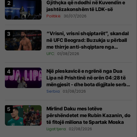
Gjithçka që ndodhi në Kuvendin e
jashtëzakonshëm të LDK-së
Politikë
30/07/2026
“Vrisni, vrisni shqiptarët”, skandal
në UFC Beograd: Buzukja u përball
me thirrje anti-shqiptare nga
tribunat
UFC
01/08/2026
Një pleskavicë e ngrënë nga Dua
Lipa në Prishtinë në orën 04:28 të
mëngjesit - dhe bota digjitale serbe
shpall gjendjen e luftës
Serbia
03/08/2026
Mirlind Daku mes lotëve
përshëndetet me Rubin Kazanin, do
të fitojë miliona te Spartak Moska
Ligat tjera
02/08/2026