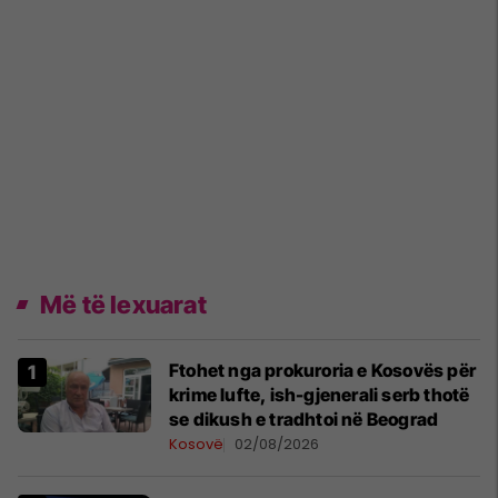
Më të lexuarat
Ftohet nga prokuroria e Kosovës për
krime lufte, ish-gjenerali serb thotë
se dikush e tradhtoi në Beograd
Kosovë
02/08/2026