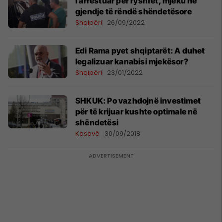
I arrestuar për ryshfet, mjeku në
gjendje të rëndë shëndetësore
Shqipëri
26/09/2022
Edi Rama pyet shqiptarët: A duhet
legalizuar kanabisi mjekësor?
Shqipëri
23/01/2022
SHKUK: Po vazhdojnë investimet
për të krijuar kushte optimale në
shëndetësi
Kosovë
30/09/2018