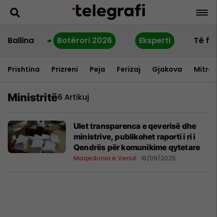
Ballina
Botërori 2026
Eksperti
Të fu
Prishtina
Prizreni
Peja
Ferizaj
Gjakova
Mitrov
Ministritë
6 Artikuj
Ulet transparenca e qeverisë dhe
ministrive, publikohet raporti i ri i
Qendrës për komunikime qytetare
Maqedonia e Veriut
16/09/2025