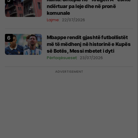
ndërtuar pa leje dhe në pronë
komunale
Lajme
22/07/2026
Mbappe rendit gjashtë futbollistët
më të mëdhenj në historinë e Kupës
së Botës, Messi mbetet i dyti
Përfaqësueset
23/07/2026