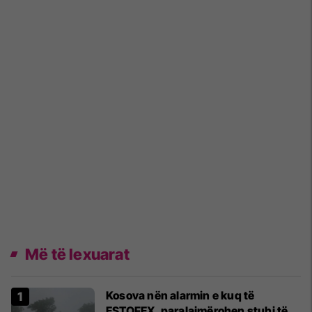
Më të lexuarat
Kosova nën alarmin e kuq të
ESTOFEX, paralajmërohen stuhi të