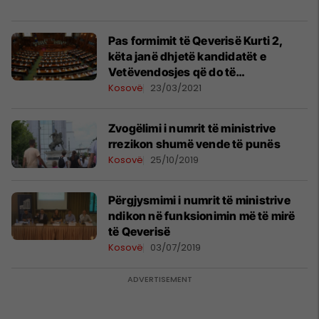
Pas formimit të Qeverisë Kurti 2,
këta janë dhjetë kandidatët e
Vetëvendosjes që do të
zëvendësojnë ministrat në Kuvend
Kosovë
23/03/2021
Zvogëlimi i numrit të ministrive
rrezikon shumë vende të punës
Kosovë
25/10/2019
Përgjysmimi i numrit të ministrive
ndikon në funksionimin më të mirë
të Qeverisë
Kosovë
03/07/2019