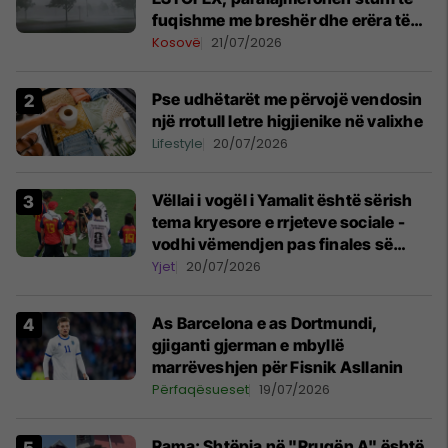
fuqishme me breshër dhe erëra të
forta
Kosovë
21/07/2026
Pse udhëtarët me përvojë vendosin
një rrotull letre higjienike në valixhe
Lifestyle
20/07/2026
Vëllai i vogël i Yamalit është sërish
tema kryesore e rrjeteve sociale -
vodhi vëmendjen pas finales së
Kupës së Botës
Yjet
20/07/2026
As Barcelona e as Dortmundi,
gjiganti gjerman e mbyllë
marrëveshjen për Fisnik Asllanin
Përfaqësueset
19/07/2026
Rama: Shtëpia në "Rrugën A" është