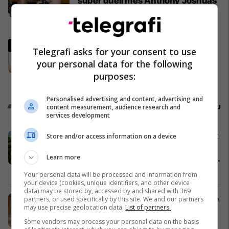
super dueli mes Anthony Joshuas
dhe Kristian Prengës
Boks
Heroi i Spanjës në Kupën e Botës
Telegrafi asks for your consent to use
kaloi pushimet me shokun e tij të
your personal data for the following
ekipit kombëtar, afërsia e tyre
purposes:
shkakton reagime të mëdha
Përfaqësueset
Personalised advertising and content, advertising and
Promo
Reklamo këtu
content measurement, audience research and
services development
Baks Bay, projekti me i madh turistik
Store and/or access information on a device
në Shqipëri prezantohet ne Expo
Learn more
Real Kosova: Vizitoni shtandin dhe
zbuloni mundësitë e investimit
Baks Bay
Your personal data will be processed and information from
your device (cookies, unique identifiers, and other device
data) may be stored by, accessed by and shared with 369
Ananas Impex sjell në treg produkte
partners, or used specifically by this site. We and our partners
may use precise geolocation data.
List of partners.
të reja për çdo shije dhe gatim
Ananas Impex
Some vendors may process your personal data on the basis