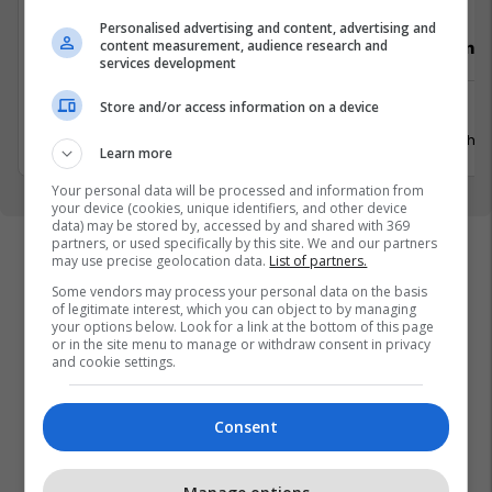
Personalised advertising and content, advertising and
content measurement, audience research and
Video Editor (3 pozita)
Punëtor në
services development
Store and/or access information on a device
Prishtinë
Xërxe
20 Korrik 2026
20 Gusht 
Learn more
Your personal data will be processed and information from
your device (cookies, unique identifiers, and other device
data) may be stored by, accessed by and shared with 369
partners, or used specifically by this site. We and our partners
may use precise geolocation data.
List of partners.
Some vendors may process your personal data on the basis
of legitimate interest, which you can object to by managing
your options below. Look for a link at the bottom of this page
or in the site menu to manage or withdraw consent in privacy
and cookie settings.
Consent