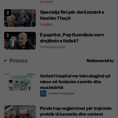
në vitin 1998
Kosovë
Specialja flet për dorëzaninë e
Hashim Thaçit
Drejtësi
E papritur, Pep Guardiola merr
drejtimin e Italisë?
Përfaqësueset
Promo
Reklamo këtu
United Hospital me teknologjinë që
mban në funksion zemrën dhe
mushkëritë
United Hospital
Pixels hap regjistrimet për trajnimin
praktik të kamerës dhe content