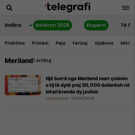
Ballina
Botërori 2026
Eksperti
Të fu
Prishtina
Prizreni
Peja
Ferizaj
Gjakova
Mitrov
Meriland
1 Artikuj
Një burrë nga Merilend merr çmimin
e tij të dytë prej 50,000 dollarësh në
lotari brenda dy javësh
Interesante
06/05/2026