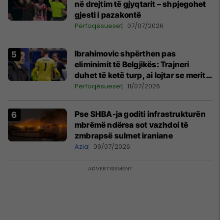
në drejtim të gjyqtarit – shpjegohet
gjesti i pazakontë
Përfaqësueset
07/07/2026
Ibrahimovic shpërthen pas
eliminimit të Belgjikës: Trajneri
duhet të ketë turp, ai lojtar se meritoi
të luante
Përfaqësueset
11/07/2026
Pse SHBA-ja goditi infrastrukturën
mbrëmë ndërsa sot vazhdoi të
zmbrapsë sulmet iraniane
Azia
09/07/2026