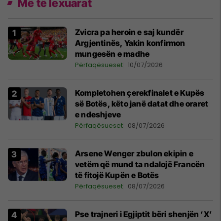
Më të lexuarat
Zvicra pa heroin e saj kundër
Argjentinës, Yakin konfirmon
mungesën e madhe
Përfaqësueset
10/07/2026
Kompletohen çerekfinalet e Kupës
së Botës, këto janë datat dhe oraret
e ndeshjeve
Përfaqësueset
08/07/2026
Arsene Wenger zbulon ekipin e
vetëm që mund ta ndalojë Francën
të fitojë Kupën e Botës
Përfaqësueset
08/07/2026
Pse trajneri i Egjiptit bëri shenjën ‘X’