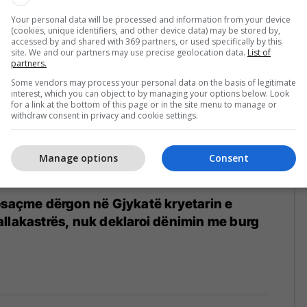
2
Your personal data will be processed and information from your device
(cookies, unique identifiers, and other device data) may be stored by,
accessed by and shared with 369 partners, or used specifically by this
site. We and our partners may use precise geolocation data.
List of
partners.
Some vendors may process your personal data on the basis of legitimate
interest, which you can object to by managing your options below. Look
for a link at the bottom of this page or in the site menu to manage or
withdraw consent in privacy and cookie settings.
Manage options
Consent
osaçme dërgon në Gjykatë kryetarin e
llakastrës, nuk deklaroi dënimin me burg