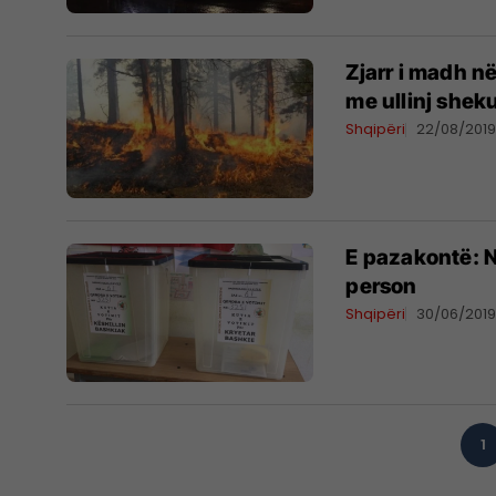
Zjarr i madh në
me ullinj sheku
Shqipëri
22/08/201
E pazakontë: N
person
Shqipëri
30/06/201
1