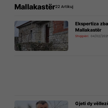
Mallakastër
22 Artikuj
Ekspertiza zba
Mallakastër
Shqipëri
04/02/202
Gjeti dy vëllez