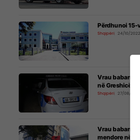
Përdhunoi 15-v
Shqipëri
24/10/202
Vrau babanë, a
në Greshicë të
Shqipëri
27/08/202
Vrau babanë me
mendore në Ma