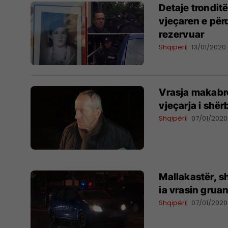
Detaje trondit
vjeçaren e për
rezervuar
Shqipëri
13/01/2020
Vrasja makabre
vjeçarja i shërb
Shqipëri
07/01/2020
Mallakastër, s
ia vrasin gru
Shqipëri
07/01/2020