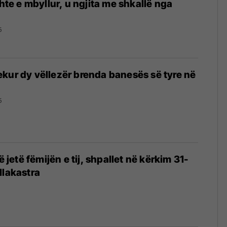
shte e mbyllur, u ngjita me shkallë nga
5
kur dy vëllezër brenda banesës së tyre në
5
ë jetë fëmijën e tij, shpallet në kërkim 31-
llakastra
4