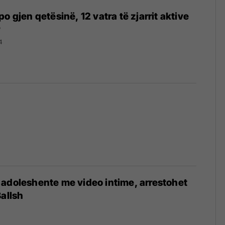
o gjen qetësinë, 12 vatra të zjarrit aktive
r
4
adoleshente me video intime, arrestohet
Ballsh
3