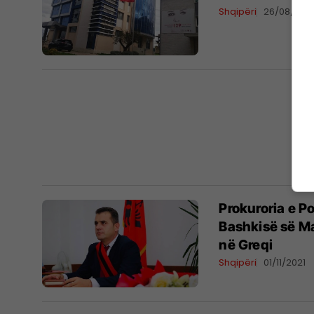
Shqipëri
26/08/202
Prokuroria e P
Bashkisë së Ma
në Greqi
Shqipëri
01/11/2021