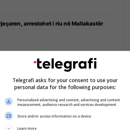
jeçaren, arrestohet i riu në Mallakastër
2
snjë pendesë e autorit të krimit në familje
 Mallakastrës
Telegrafi asks for your consent to use your
personal data for the following purposes:
2
Personalised advertising and content, advertising and content
measurement, audience research and services development
Store and/or access information on a device
 mjete të forta, kapet i riu me të meta
llakastër
Learn more