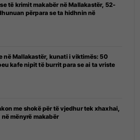
ëse të krimit makabër në Mallakastër, 52-
dhunuan përpara se ta hidhnin në
 në Mallakastër, kunati i viktimës: 50
eu kafe nipit të burrit para se ai ta vriste
hkon me shokë për të vjedhur tek xhaxhai,
an në mënyrë makabër