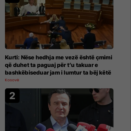
Kurti: Nëse hedhja me vezë është çmimi
që duhet ta paguaj për t’u takuar e
bashkëbiseduar jam i lumtur ta bëj këtë
Kosovë