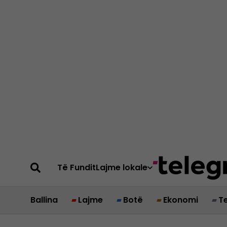
Të Fundit
Lajme lokale
Ballina
Lajme
Botë
Ekonomi
T