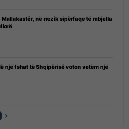
 Mallakastër, në rrezik sipërfaqe të mbjella
llorë
9
ë një fshat të Shqipërisë voton vetëm një
9