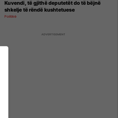
Kuvendi, të gjithë deputetët do të bëjnë
shkelje të rëndë kushtetuese
Politikë