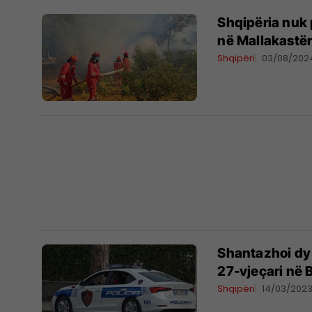
Shqipëria nuk p
në Mallakastë
Shqipëri
03/08/202
Shantazhoi dy 
27-vjeçari në 
Shqipëri
14/03/202