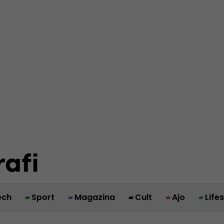
ech
Sport
Magazina
Cult
Ajo
Life