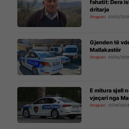
fshatit: Dera i
dritarja
Shqipëri
03/02/202
Gjenden të vde
Mallakastër
Shqipëri
03/02/202
E mitura sjell n
vjeçari nga Ma
Shqipëri
12/09/202