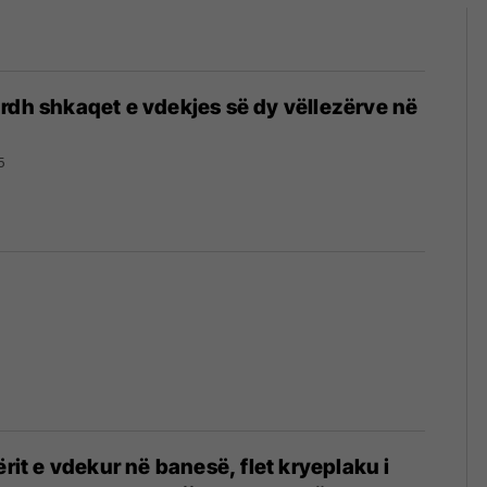
rdh shkaqet e vdekjes së dy vëllezërve në
5
ërit e vdekur në banesë, flet kryeplaku i