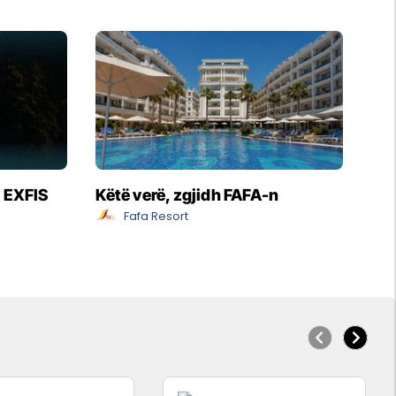
- EXFIS
Këtë verë, zgjidh FAFA-n
Fafa Resort