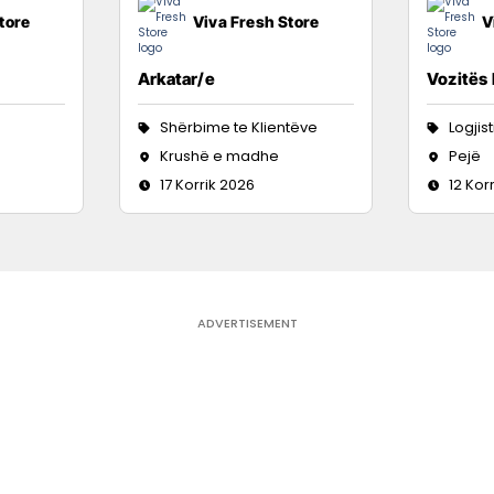
tore
Viva Fresh Store
V
Arkatar/e
Vozitës
Shërbime te Klientëve
Logjis
Krushë e madhe
Pejë
17 Korrik 2026
12 Kor