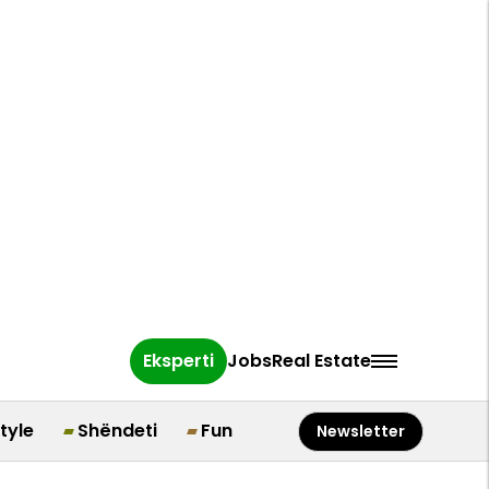
Eksperti
Jobs
Real Estate
style
Shëndeti
Fun
Newsletter