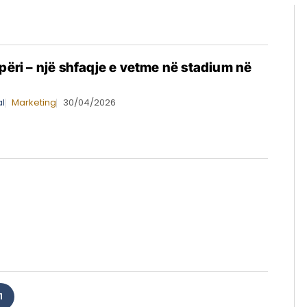
ipëri – një shfaqje e vetme në stadium në
al
Marketing
30/04/2026
1