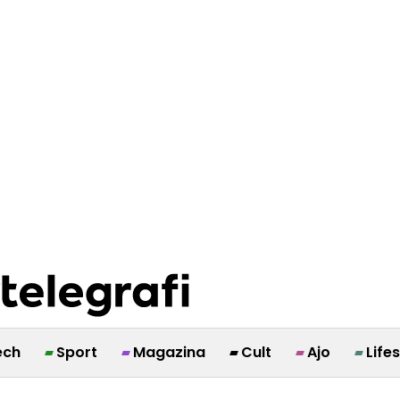
ech
Sport
Magazina
Cult
Ajo
Life