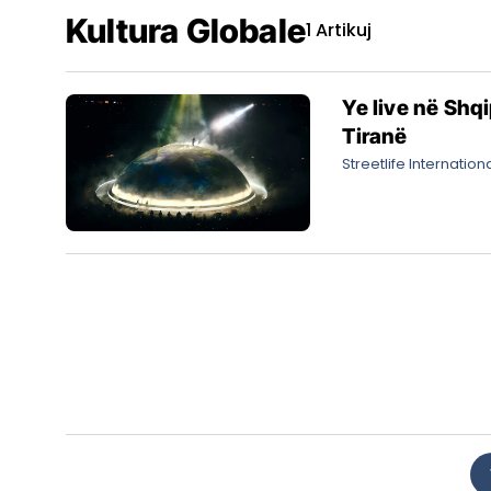
Kultura Globale
1 Artikuj
Ye live në Shq
Tiranë
Streetlife Internation