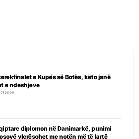
rekfinalet e Kupës së Botës, këto janë
et e ndeshjeve
07/2026
hqiptare diplomon në Danimarkë, punimi
Kosovë vlerësohet me notën më të lartë