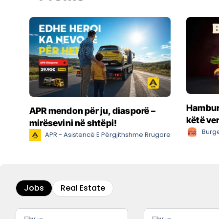
Hamburg
APR mendon për ju, diasporë –
këtë ve
mirësevini në shtëpi!
Burge
APR - Asistencë E Përgjithshme Rrugore
Jobs
Real Estate