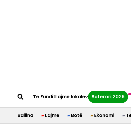
Të Fundit
Lajme lokale
Botërori 2026
Ballina
Lajme
Botë
Ekonomi
T