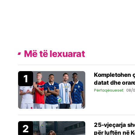
Më të lexuarat
Kompletohen çe
datat dhe orar
Përfaqësueset
08/
25-vjeçarja s
për luftën në 