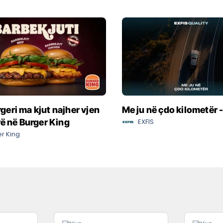
eri ma kjut najher vjen
Me ju në çdo kilometër 
rë në Burger King
EXFIS
r King