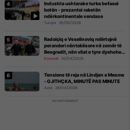
Industria ushtarake turke befasoi
botën - prezantoi raketën
ndërkontinentale vendase
Turqia
05/05/2026
Radoiçiq e Veselinoviq ndërtojnë
perandori nëntokësore në zemër të
Beogradit, nën vilat e tyre dyshohet
se po bëjnë bunkerë
Kosovë
30/04/2026
Tensione të reja në Lindjen e Mesme
- GJITHÇKA, MINUTË PAS MINUTE
Azia
28/04/2026