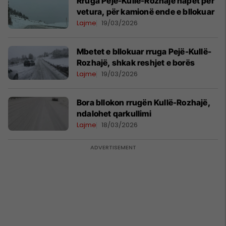
Rruga Pejë-Kullë-Rozhajë hapet për
vetura, për kamionë ende e bllokuar
Lajme
19/03/2026
Mbetet e bllokuar rruga Pejë-Kullë-
Rozhajë, shkak reshjet e borës
Lajme
19/03/2026
Bora bllokon rrugën Kullë-Rozhajë,
ndalohet qarkullimi
Lajme
18/03/2026