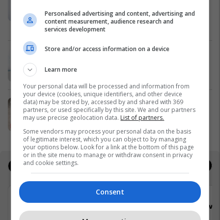
themelimit, renditet i pari në botë
Personalised advertising and content, advertising and
për reputacionin universitar në
content measurement, audience research and
WURI 2026
UBT
services development
Store and/or access information on a device
Pse të investoni në Shëngjin?
Edil Project
Learn more
Your personal data will be processed and information from
your device (cookies, unique identifiers, and other device
data) may be stored by, accessed by and shared with 369
Sallamet MEKA – praktike për çdo
partners, or used specifically by this site. We and our partners
ditë, gjithmonë në tryezën familjare
may use precise geolocation data.
List of partners.
MEKA HALAL FOOD
Some vendors may process your personal data on the basis
of legitimate interest, which you can object to by managing
your options below. Look for a link at the bottom of this page
or in the site menu to manage or withdraw consent in privacy
and cookie settings.
Jobs
Real Estate
Consent
Viva Fresh Store
Viva 