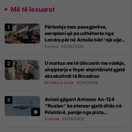
Më të lexuarat
Përleshje mes pasagjerëve,
aeroplani që po udhëtonte nga
Londra për në Antalia bëri 'një ulje
emergjente' në Prishtinë
Evropa
03/05/2026
U martua me të dënuarin me vdekje,
shqiptarja e thyer shpirtërisht gjatë
ekzekutimit të Broadnax
Kronika e Zezë
01/05/2026
Avioni gjigant Antonov An-124
“Ruslan” ka ateruar gjatë ditës në
Prishtinë, pamje nga pista
publikohen edhe në rrjete sociale
Kosovë
06/05/2026