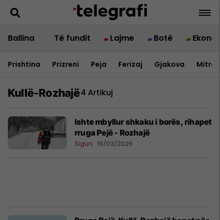
Ballina
Të fundit
Lajme
Botë
Ekono
Prishtina
Prizreni
Peja
Ferizaj
Gjakova
Mitrov
Kullë-Rozhajë
4 Artikuj
Ishte mbyllur shkaku i borës, rihapet
rruga Pejë - Rozhajë
Siguri
19/03/2026