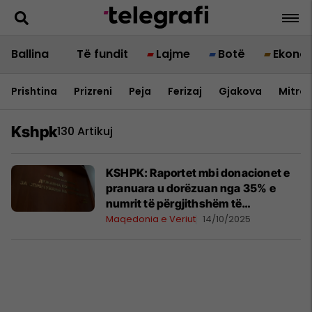
Ballina
Të fundit
Lajme
Botë
Ekono
Prishtina
Prizreni
Peja
Ferizaj
Gjakova
Mitrov
Kshpk
130 Artikuj
KSHPK: Raportet mbi donacionet e
pranuara u dorëzuan nga 35% e
numrit të përgjithshëm të
pjesëmarrësve në fushatën
Maqedonia e Veriut
14/10/2025
zgjedhore