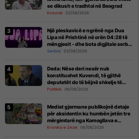
se dikush e tradhtoi në Beograd
Kosovë
02/08/2026
Një pleskavicë e ngrënë nga Dua
Lipa në Prishtinë në orën 04:28 të
mëngjesit - dhe bota digjitale serbe
shpall gjendjen e luftës
Serbia
03/08/2026
Deda: Nëse deri nesër nuk
konstituohet Kuvendi, të gjithë
deputetët do të bëjnë shkelje të
rëndë kushtetuese
Politikë
06/08/2026
Mediat gjermane publikojnë detaje
për aksidentin ku humbën jetën tre
mërgimtarë nga Komogllava e
Ferizajt
Kronika e Zezë
06/08/2026