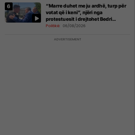
“Marre duhet me ju ardhë, turp për
votat që i keni”, njëri nga
protestuesit i drejtohet Bedri
Hamzës
Politikë
06/08/2026