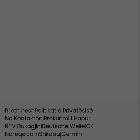
Rreth nesh
Politikat e Privatësisë
Na Kontaktoni
Prokurimi i Hapur
RTV Dukagjini
Deutsche Welle
ICK
Ndreqe.com
Shkabaj
Germin