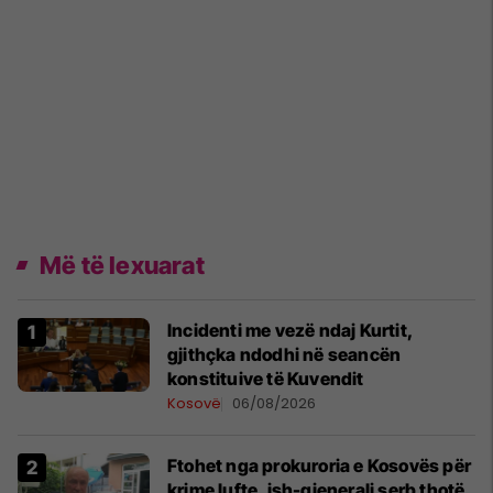
Më të lexuarat
Incidenti me vezë ndaj Kurtit,
gjithçka ndodhi në seancën
konstituive të Kuvendit
Kosovë
06/08/2026
Ftohet nga prokuroria e Kosovës për
krime lufte, ish-gjenerali serb thotë