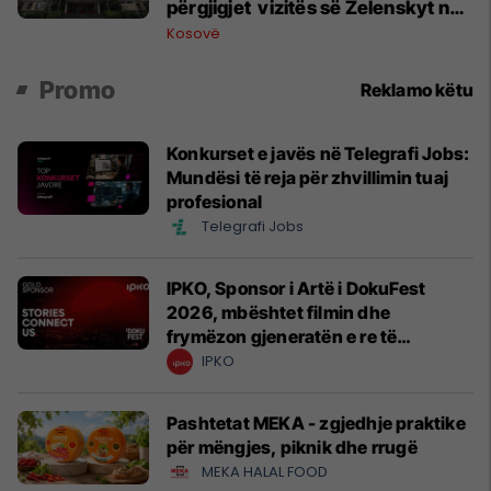
përgjigjet vizitës së Zelenskyt në
Serbi
Kosovë
Promo
Reklamo këtu
Konkurset e javës në Telegrafi Jobs:
Mundësi të reja për zhvillimin tuaj
profesional
Telegrafi Jobs
IPKO, Sponsor i Artë i DokuFest
2026, mbështet filmin dhe
frymëzon gjeneratën e re të
krijuesve
IPKO
Pashtetat MEKA - zgjedhje praktike
për mëngjes, piknik dhe rrugë
MEKA HALAL FOOD