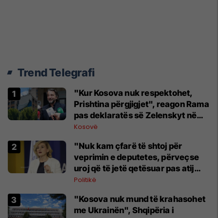
Trend Telegrafi
"Kur Kosova nuk respektohet,
Prishtina përgjigjet", reagon Rama
pas deklaratës së Zelenskyt në
Beograd
Kosovë
"Nuk kam çfarë të shtoj për
veprimin e deputetes, përveçse
uroj që të jetë qetësuar pas atij
momenti", reagon Kusari-Lila
Politikë
"Kosova nuk mund të krahasohet
me Ukrainën", Shqipëria i