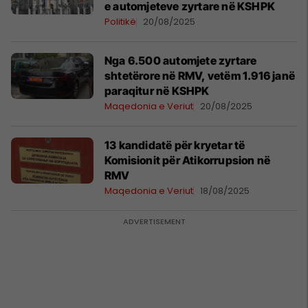
e automjeteve zyrtare në KSHPK
Politikë
20/08/2025
Nga 6.500 automjete zyrtare
shtetërore në RMV, vetëm 1.916 janë
paraqitur në KSHPK
Maqedonia e Veriut
20/08/2025
13 kandidatë për kryetar të
Komisionit për Atikorrupsion në
RMV
Maqedonia e Veriut
18/08/2025