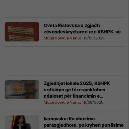
Cveta Ristovska u zgjodh
zëvendëskryetare e re e KSHPK-së
Maqedonia e Veriut
15/08/2025
Zgjedhjet lokale 2025, KSHPK
urdhëron që të respektohen
ndalesat për financimin e
jashtëligjshëm, anonim dhe të
Maqedonia e Veriut
11/08/2025
ryshfetit gjatë zgjedhjeve
Ivanovska: Ka abuzime
parazgjedhore, po kryhen punësime