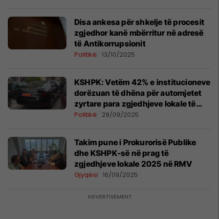
Disa ankesa për shkelje të procesit
zgjedhor kanë mbërritur në adresë
të Antikorrupsionit
Politikë
13/10/2025
KSHPK: Vetëm 42% e institucioneve
dorëzuan të dhëna për automjetet
zyrtare para zgjedhjeve lokale të
vitit 2025
Politikë
29/09/2025
Takim pune i Prokurorisë Publike
dhe KSHPK-së në prag të
zgjedhjeve lokale 2025 në RMV
Gjyqësi
16/09/2025