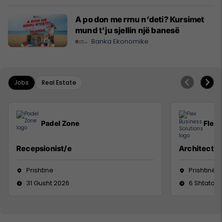
A po don me rrnu n’deti? Kursimet
mund t’ju sjellin një banesë
Banka Ekonomike
Jobs
Real Estate
Padel Zone
Flex 
Recepsionist/e
Architect
Prishtine
Prishtinë
31 Gusht 2026
6 Shtator 