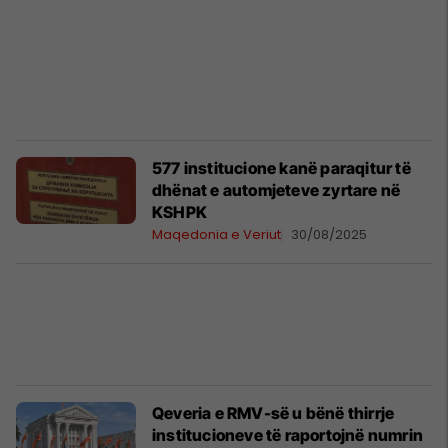
577 institucione kanë paraqitur të
dhënat e automjeteve zyrtare në
KSHPK
Maqedonia e Veriut
30/08/2025
Qeveria e RMV-së u bënë thirrje
institucioneve të raportojnë numrin