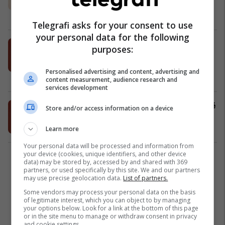
për Antikorrupsion
Politikë
25/07/2025
Telegrafi asks for your consent to use
your personal data for the following
"E Majta" ka paraqitur nismë për
purposes:
shkarkimin e kryetares së KSHPK-
së, Tatjana Dimitrovska në
Personalised advertising and content, advertising and
Komisionin për Zgjedhje dhe
Maqedonia e Veriut
23/07/2025
content measurement, audience research and
Emërime
services development
Nismë për shkarkimin e kryetares së
Store and/or access information on a device
Komisionit për Antikorrupsion
Maqedonia e Veriut
22/07/2025
Learn more
Your personal data will be processed and information from
your device (cookies, unique identifiers, and other device
2
data) may be stored by, accessed by and shared with 369
partners, or used specifically by this site. We and our partners
may use precise geolocation data.
List of partners.
Some vendors may process your personal data on the basis
of legitimate interest, which you can object to by managing
your options below. Look for a link at the bottom of this page
or in the site menu to manage or withdraw consent in privacy
and cookie settings.