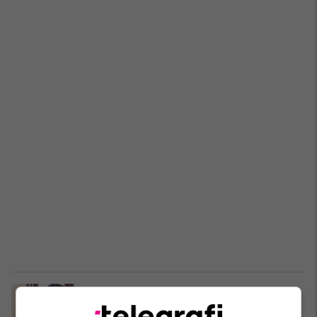
Tatjana Dimitrovska jep dorëheqje
nga posti i kryetares së Komisionit