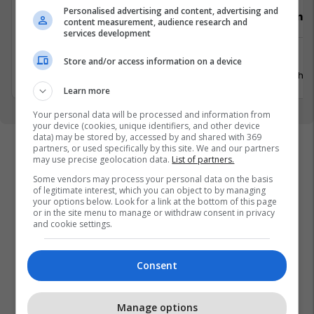
Personalised advertising and content, advertising and
Video Editor (3 pozita)
Punëtor në
content measurement, audience research and
services development
Prishtinë
Xërxe
Store and/or access information on a device
20 Korrik 2026
20 Gusht 
Learn more
Your personal data will be processed and information from
your device (cookies, unique identifiers, and other device
data) may be stored by, accessed by and shared with 369
partners, or used specifically by this site. We and our partners
may use precise geolocation data.
List of partners.
Some vendors may process your personal data on the basis
of legitimate interest, which you can object to by managing
your options below. Look for a link at the bottom of this page
or in the site menu to manage or withdraw consent in privacy
and cookie settings.
Consent
Manage options