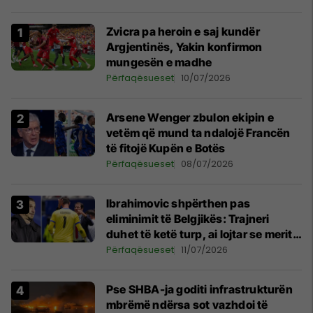
Zvicra pa heroin e saj kundër
Argjentinës, Yakin konfirmon
mungesën e madhe
Përfaqësueset
10/07/2026
Arsene Wenger zbulon ekipin e
vetëm që mund ta ndalojë Francën
të fitojë Kupën e Botës
Përfaqësueset
08/07/2026
Ibrahimovic shpërthen pas
eliminimit të Belgjikës: Trajneri
duhet të ketë turp, ai lojtar se meritoi
të luante
Përfaqësueset
11/07/2026
Pse SHBA-ja goditi infrastrukturën
mbrëmë ndërsa sot vazhdoi të