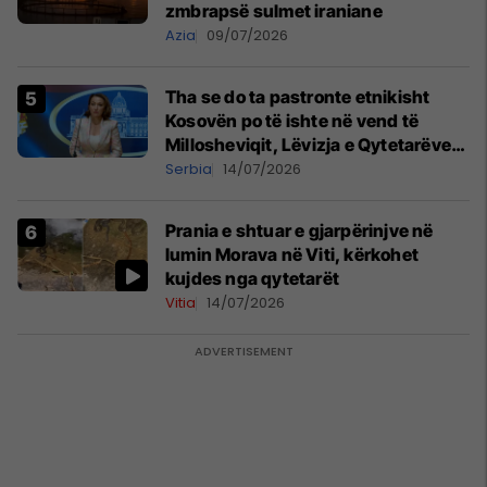
zmbrapsë sulmet iraniane
Azia
09/07/2026
Tha se do ta pastronte etnikisht
Kosovën po të ishte në vend të
Millosheviqit, Lëvizja e Qytetarëve
të Lirë në Serbi kërkon shkarkimin e
Serbia
14/07/2026
menjëhershëm të Snezhana
Paunoviq
Prania e shtuar e gjarpërinjve në
lumin Morava në Viti, kërkohet
kujdes nga qytetarët
Vitia
14/07/2026