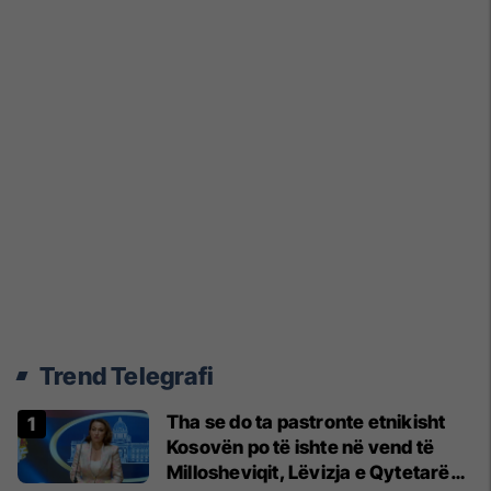
Trend Telegrafi
Tha se do ta pastronte etnikisht
Kosovën po të ishte në vend të
Millosheviqit, Lëvizja e Qytetarëve