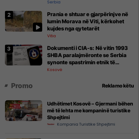
të Lirë në Serbi kërkon shkarkimin
Serbia
e menjëhershëm të Snezhana
Prania e shtuar e gjarpërinjve në
Paunoviq
lumin Morava në Viti, kërkohet
kujdes nga qytetarët
Vitia
Dokumenti i CIA-s: Në vitin 1993
SHBA paralajmëronte se Serbia
synonte spastrimin etnik të
Kosovës dhe destabilizimin e
Kosovë
Ballkanit
Promo
Reklamo këtu
Udhëtimet Kosovë – Gjermani bëhen
më të lehta me kompaninë turistike
Shpejtimi
Kompania Turistike Shpejtimi