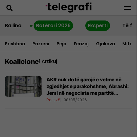
Ballina
Botërori 2026
Eksperti
Të fu
Prishtina
Prizreni
Peja
Ferizaj
Gjakova
Mitrov
Koalicione
1 Artikuj
AKR nuk do të garojë e vetme në
zgjedhjet e parakohshme, Abrashi:
Jemi në negociata me partitë
politike
Politikë
08/05/2026