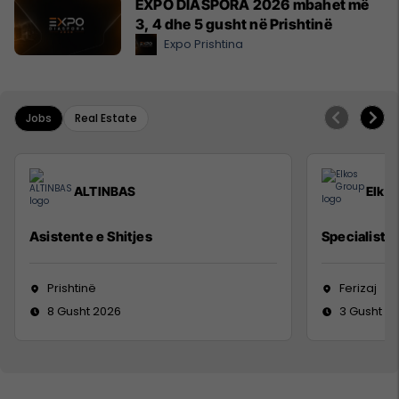
EXPO DIASPORA 2026 mbahet më
3, 4 dhe 5 gusht në Prishtinë
Expo Prishtina
Jobs
Real Estate
ALTINBAS
Elko
Asistente e Shitjes
Specialist M
Prishtinë
Ferizaj
8 Gusht 2026
3 Gusht 2