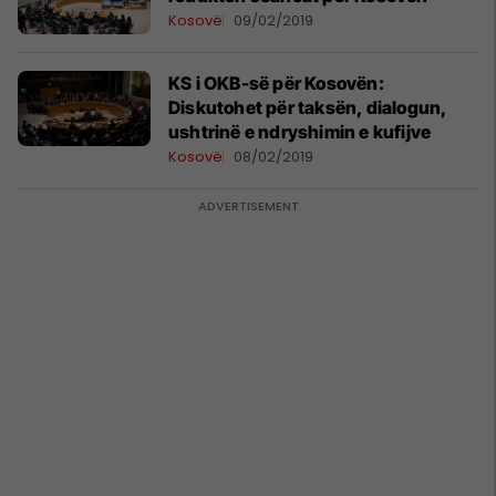
Kosovë
09/02/2019
KS i OKB-së për Kosovën:
Diskutohet për taksën, dialogun,
ushtrinë e ndryshimin e kufijve
Kosovë
08/02/2019