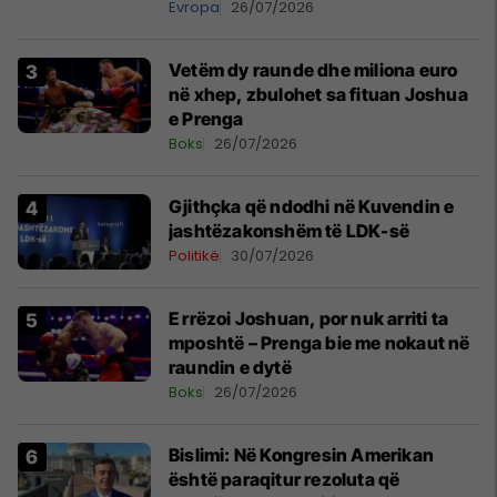
Evropa
26/07/2026
Vetëm dy raunde dhe miliona euro
në xhep, zbulohet sa fituan Joshua
e Prenga
Boks
26/07/2026
Gjithçka që ndodhi në Kuvendin e
jashtëzakonshëm të LDK-së
Politikë
30/07/2026
E rrëzoi Joshuan, por nuk arriti ta
mposhtë – Prenga bie me nokaut në
raundin e dytë
Boks
26/07/2026
Bislimi: Në Kongresin Amerikan
është paraqitur rezoluta që