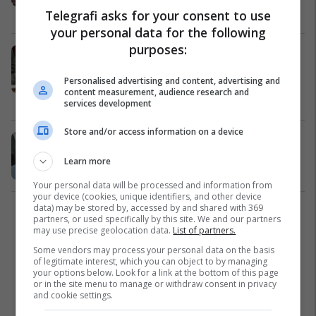
Kosovë
07/02/2019
Telegrafi asks for your consent to use
your personal data for the following
purposes:
Britania e Madhe mbështet
anëtarësimin e Kosovës në
Personalised advertising and content, advertising and
INTERPOL
content measurement, audience research and
Kosovë
14/11/2018
services development
Store and/or access information on a device
Ambasadorja e Britanisë në OKB ka
një thirrje për Kosovën dhe Serbinë
Learn more
Kosovë
02/08/2018
Your personal data will be processed and information from
your device (cookies, unique identifiers, and other device
data) may be stored by, accessed by and shared with 369
1
partners, or used specifically by this site. We and our partners
may use precise geolocation data.
List of partners.
Some vendors may process your personal data on the basis
of legitimate interest, which you can object to by managing
your options below. Look for a link at the bottom of this page
or in the site menu to manage or withdraw consent in privacy
and cookie settings.