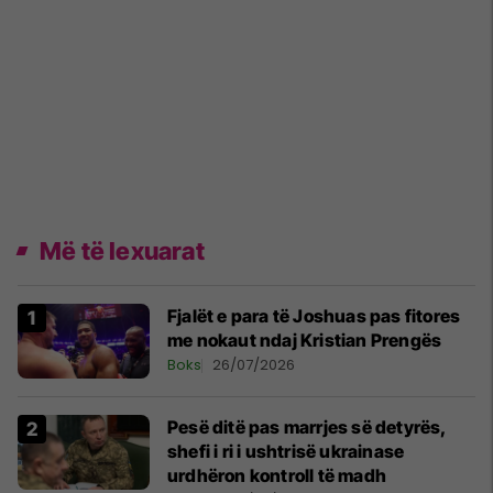
Më të lexuarat
Fjalët e para të Joshuas pas fitores
me nokaut ndaj Kristian Prengës
Boks
26/07/2026
Pesë ditë pas marrjes së detyrës,
shefi i ri i ushtrisë ukrainase
urdhëron kontroll të madh