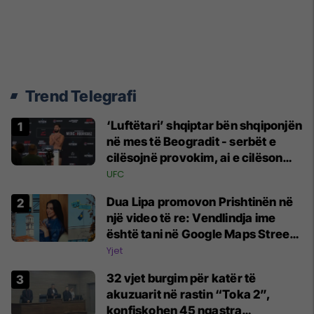
Trend Telegrafi
‘Luftëtari’ shqiptar bën shqiponjën
në mes të Beogradit - serbët e
cilësojnë provokim, ai e cilëson
simbol të identitetit
UFC
Dua Lipa promovon Prishtinën në
një video të re: Vendlindja ime
është tani në Google Maps Street
View
Yjet
32 vjet burgim për katër të
akuzuarit në rastin “Toka 2”,
konfiskohen 45 ngastra