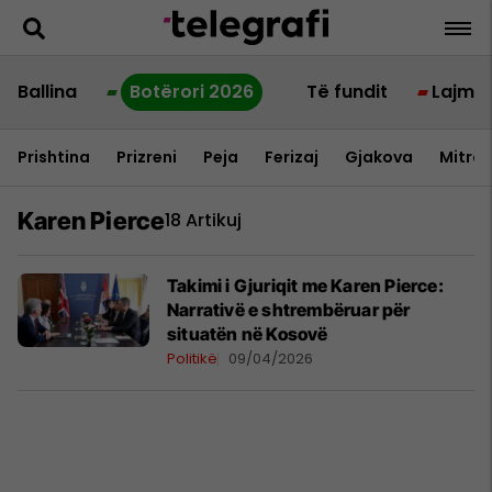
Ballina
Botërori 2026
Të fundit
Lajme
Prishtina
Prizreni
Peja
Ferizaj
Gjakova
Mitrov
Karen Pierce
18 Artikuj
Takimi i Gjuriqit me Karen Pierce:
Narrativë e shtrembëruar për
situatën në Kosovë
Politikë
09/04/2026