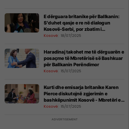
E dërguara britanike për Ballkanin:
S’duhet qasje e re në dialogun
Kosovë-Serbi, por zbatim i
marrëveshjeve
Kosovë
18/07/2025
Haradinaj takohet me të dërguarën e
posaçme të Mbretërisë së Bashkuar
për Ballkanin Perëndimor
Kosovë
15/07/2025
Kurti dhe emisarja britanike Karen
Pierce diskutojnë zgjerimin e
bashkëpunimit Kosovë - Mbretëri e
Bashkuar
Kosovë
15/07/2025