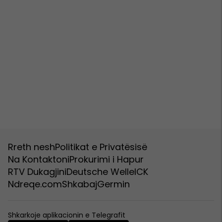
Rreth nesh
Politikat e Privatësisë
Na Kontaktoni
Prokurimi i Hapur
RTV Dukagjini
Deutsche Welle
ICK
Ndreqe.com
Shkabaj
Germin
Shkarkoje aplikacionin e Telegrafit