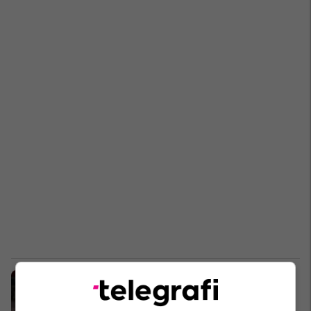
Ambasadorja britanike: Prishtina
dhe Beogradi të shfrytëzojnë
dialogun e ofruar nga BE