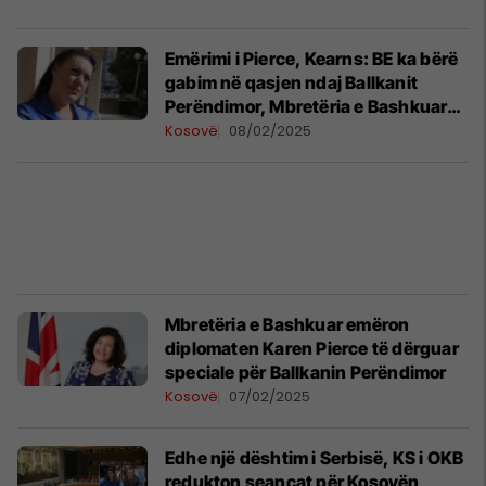
Emërimi i Pierce, Kearns: BE ka bërë
gabim në qasjen ndaj Ballkanit
Perëndimor, Mbretëria e Bashkuar
duhet të veprojë
Kosovë
08/02/2025
Mbretëria e Bashkuar emëron
diplomaten Karen Pierce të dërguar
speciale për Ballkanin Perëndimor
Kosovë
07/02/2025
Edhe një dështim i Serbisë, KS i OKB
redukton seancat për Kosovën