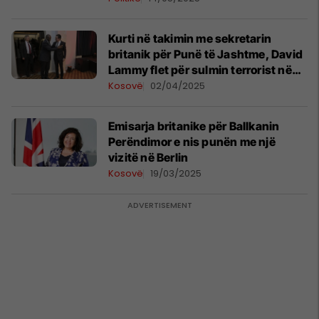
Kurti në takimin me sekretarin
britanik për Punë të Jashtme, David
Lammy flet për sulmin terrorist në
Banjskë: Milan Radoiçiq duhet të
Kosovë
02/04/2025
ekstradohet në Kosovë
Emisarja britanike për Ballkanin
Perëndimor e nis punën me një
vizitë në Berlin
Kosovë
19/03/2025