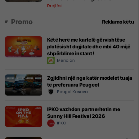
kadastrale
Drejtësi
Promo
Reklamo këtu
Këtë herë me kartelë gërvishtëse
plotësisht digjitale dhe mbi 40 mijë
shpërblime instant!
Meridian
Zgjidhni një nga katër modelet tuaja
të preferuara Peugeot
Peugot Kosova
IPKO vazhdon partneritetin me
Sunny Hill Festival 2026
IPKO