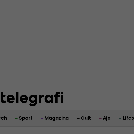
ech
Sport
Magazina
Cult
Ajo
Life