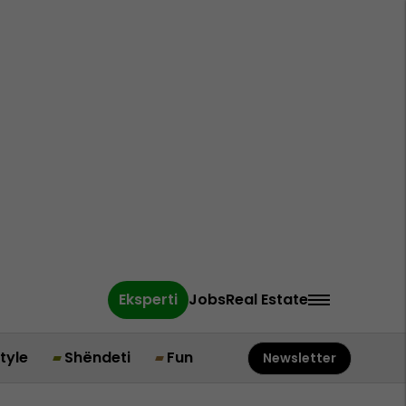
Eksperti
Jobs
Real Estate
style
Shëndeti
Fun
Newsletter