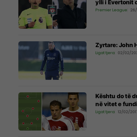
ylli i Evertoni
Premier League
26
Zyrtare: John H
Ligat tjera
02/02/20
Kështu do të du
në vitet e fund
Ligat tjera
12/02/201