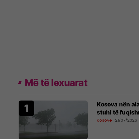
Më të lexuarat
Kosova nën al
stuhi të fuqis
Kosovë
21/07/2026