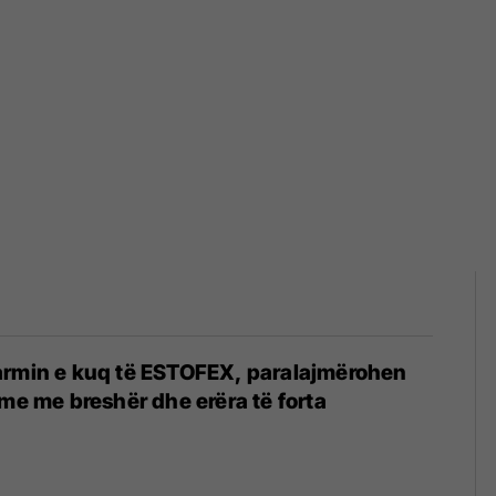
armin e kuq të ESTOFEX, paralajmërohen
hme me breshër dhe erëra të forta