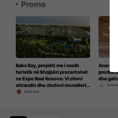
Promo
Baks Bay, projekti me i madh
Ananas I
turistik në Shqipëri prezantohet
produkte
ne Expo Real Kosova: Vizitoni
dhe gat
shtandin dhe zbuloni mundësitë
Anana
e investimit
Baks Bay