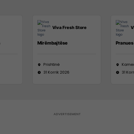
Viva Fresh Store
V
s
Mirëmbajtëse
Pranues 
Prishtinë
Kame
31 Korrik 2026
31 Kor