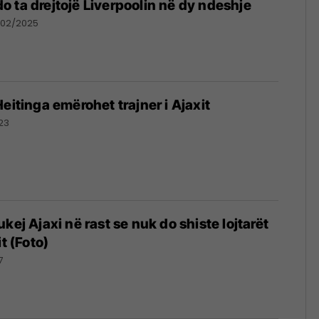
t do ta drejtojë Liverpoolin në dy ndeshje
/02/2025
eitinga emërohet trajner i Ajaxit
23
kej Ajaxi në rast se nuk do shiste lojtarët
it (Foto)
7