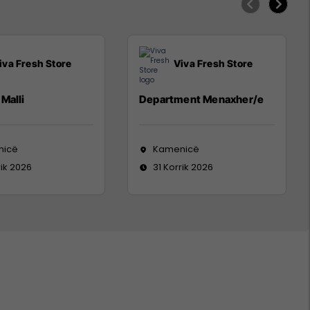
iva Fresh Store
Viva Fresh Store
Malli
Department Menaxher/e
nicë
Kamenicë
rik 2026
31 Korrik 2026