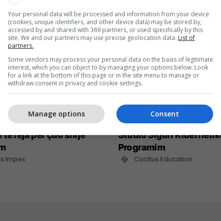
Your personal data will be processed and information from your device
(cookies, unique identifiers, and other device data) may be stored by,
accessed by and shared with 369 partners, or used specifically by this
site. We and our partners may use precise geolocation data.
List of
partners.
Some vendors may process your personal data on the basis of legitimate
interest, which you can object to by managing your options below. Look
for a link at the bottom of this page or in the site menu to manage or
withdraw consent in privacy and cookie settings.
Manage options
Consent
mpex sjell në treg
Maturant, puno nga sht
 të reja për çdo shije
Studio Siguri Kibernetik
im
Programim
s Impex
Cacttus Education