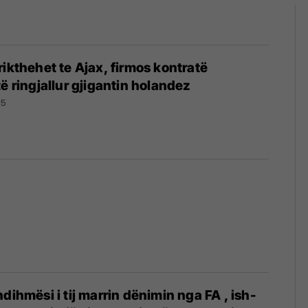
rikthehet te Ajax, firmos kontratë
ë ringjallur gjigantin holandez
25
dihmësi i tij marrin dënimin nga FA , ish-