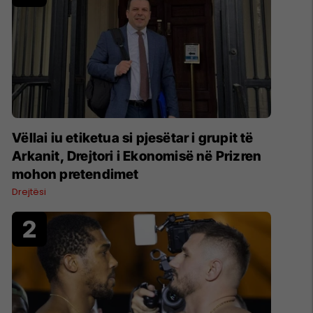
Vëllai iu etiketua si pjesëtar i grupit të
Arkanit, Drejtori i Ekonomisë në Prizren
mohon pretendimet
Drejtësi