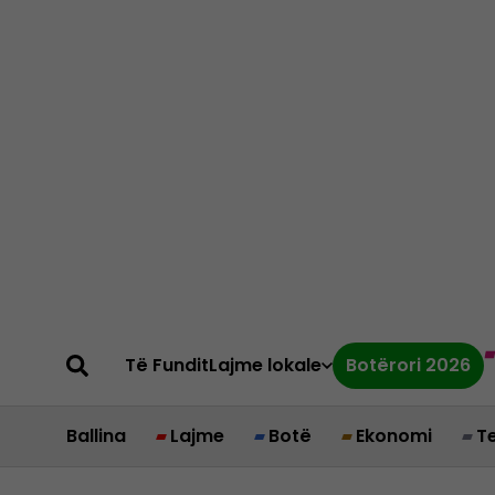
Të Fundit
Lajme lokale
Botërori 2026
Ballina
Lajme
Botë
Ekonomi
T