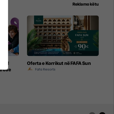
Reklamo këtu
ëpia!
Oferta e Korrikut në FAFA Sun
e ose
Fafa Resorts