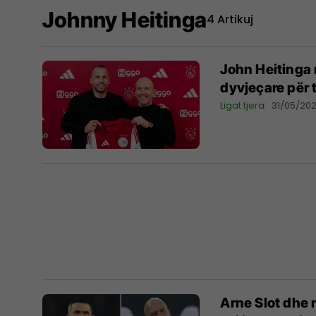
Johnny Heitinga
4 Artikuj
John Heitinga 
dyvjeçare për t
Ligat tjera
31/05/20
Arne Slot dhe n