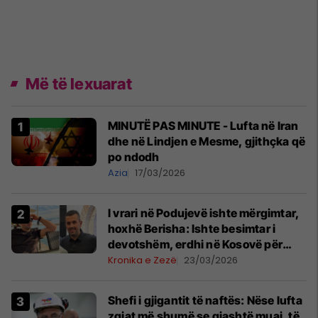
Më të lexuarat
MINUTË PAS MINUTE - Lufta në Iran
dhe në Lindjen e Mesme, gjithçka që
po ndodh
Azia
17/03/2026
I vrari në Podujevë ishte mërgimtar,
hoxhë Berisha: Ishte besimtar i
devotshëm, erdhi në Kosovë për
Bajram
Kronika e Zezë
23/03/2026
Shefi i gjigantit të naftës: Nëse lufta
zgjat më shumë se gjashtë muaj, të