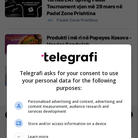
Tournament vjen më 29 mars në
Padel Zone Prishtina
Padel Zone Prishtina
Produkti i më ri në Popeyes Kosova -
Voodoo Sandwich
Popeyes
Decathlon, Prishtina Mall dhe
Telegrafi asks for your consent to use
Federata e Atletikës organizojnë
your personal data for the following
garën e vrapimit “Kosova në
purposes:
Lëvizje”
Prishtina Mall
Personalised advertising and content, advertising and
content measurement, audience research and
services development
Jobs
Real Estate
Store and/or access information on a device
Learn more