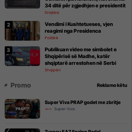
34 ditë për zgjedhjen e presidentit
Drejtësi
Vendimi i Kushtetueses, vjen
reagimi nga Presidenca
Politikë
Publikuan video me simbolet e
Shqipërisë së Madhe, katër
shqiptarë arrestohen në Serbi
Shqipëri
Promo
Reklamo këtu
Super Viva PRAP godet me zbritje
Super Viva
Turneu EA7 Spring Padel