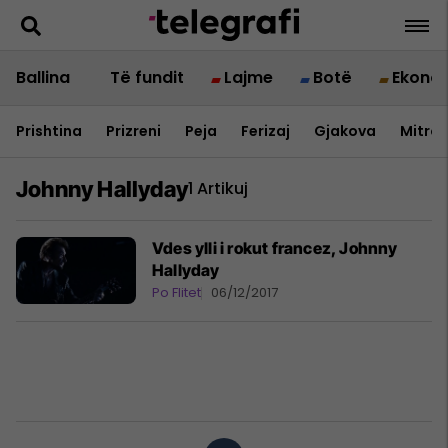
Ballina
Të fundit
Lajme
Botë
Ekono
Prishtina
Prizreni
Peja
Ferizaj
Gjakova
Mitrov
Johnny Hallyday
1 Artikuj
​Vdes ylli i rokut francez, Johnny
Hallyday
Po Flitet
06/12/2017