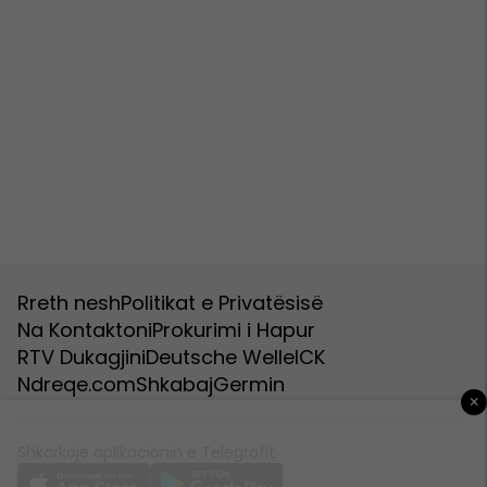
Rreth nesh
Politikat e Privatësisë
Na Kontaktoni
Prokurimi i Hapur
RTV Dukagjini
Deutsche Welle
ICK
Ndreqe.com
Shkabaj
Germin
×
Shkarkoje aplikacionin e Telegrafit