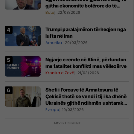
gjitha ekonomitë botërore do të
vuajnë
Botë
22/03/2026
Trumpi paralajmëron tërheqjen nga
lufta në Iran
Amerika
20/03/2026
Ngjarje e rëndë në Klinë, përfundon
me fatalitet konflikti mes vëllezërve
Kronika e Zezë
21/03/2026
Shefi i Forcave të Armatosura të
Çekisë thotë se vendi i tij i ka dhënë
Ukrainës gjithë ndihmën ushtarake
që mundi
Evropa
19/03/2026