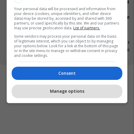
staffiX
Teleg
Your personal data will be processed and information from
your device (cookies, unique identifiers, and other device
The HR Excellence
Sales Mana
data) may be stored by, accessed by and shared with 369
partners, or used specifically by this site. We and our partners
may use precise geolocation data.
List of partners.
Burime Njerëzore
Media
Some vendors may process your personal data on the basis
of legitimate interest, which you can object to by managing
Prishtinë
Prishtinë
your options below. Look for a link at the bottom of this page
14 Prill 2026
3 Prill 202
or in the site menu to manage or withdraw consent in privacy
and cookie settings.
Consent
Manage options